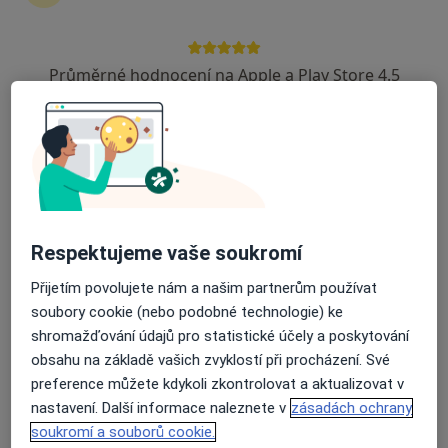
·
Více
Porodní asistentka, Gynekolog, Sexuolog
56 názorů
Průměrné hodnocení na Apple a Play Store 4.5
17. listopadu 595, Ostrava
•
Mapa
Gynartis, s.r.o., gynekologie, dětská gynekologie
Tento specialista nenabízí online rezervaci termínu na této adrese.
Rezervovat termín
Respektujeme vaše soukromí
Přijetím povolujete nám a našim partnerům používat
soubory cookie (nebo podobné technologie) ke
shromažďování údajů pro statistické účely a poskytování
obsahu na základě vašich zvyklostí při procházení. Své
preference můžete kdykoli zkontrolovat a aktualizovat v
Anna Kohutová
nastavení. Další informace naleznete v
zásadách ochrany
·
Více
Porodní asistentka
soukromí a souborů cookie.