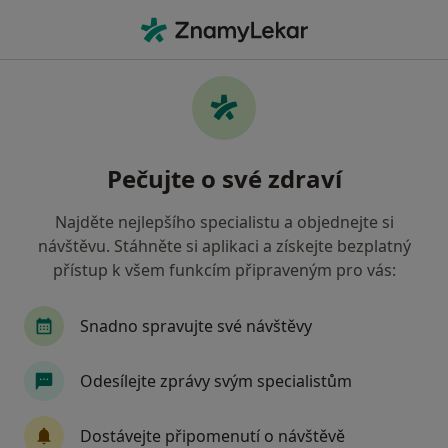
Hla
Porodní Asistentka • Ostrava, moravskoslezský
Filtry
• 1
Mapa
Doporučení porodní asistentky s Revírní
Pečujte o své zdraví
bratrská pokladna, zdravotní pojišťovna
Ostrava
Najděte nejlepšího specialistu a objednejte si
Jak řadíme výsledky vyhledávání?
návštěvu. Stáhněte si aplikaci a získejte bezplatný
přístup k všem funkcím připraveným pro vás:
Snadno spravujte své návštěvy
Odesílejte zprávy svým specialistům
Dostávejte připomenutí o návštěvě
Doc. MUDr. Peter Koliba, CSc.