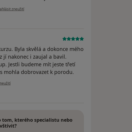
odle názoru uživatele Váš účet byl odstraněn
ahlásit zneužití
urzu. Byla skvělá a dokonce mého
jí nakonec i zaujal a bavil.
p. Jestli budeme mít jeste třetí
ás mohla dobrovazet k porodu.
ru uživatele Váš účet byl odstraněn
neužití
tom, kterého specialistu nebo
vštívit?