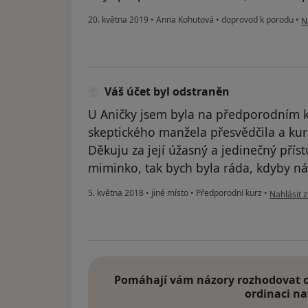
p
20. května 2019
•
Anna Kohutová
•
doprovod k porodu
•
N
Váš účet byl odstraněn
U Aničky jsem byla na předporodním k
skeptického manžela přesvědčila a kurz 
Děkuju za její úžasný a jedinečný přístu
miminko, tak bych byla ráda, kdyby n
podle názo
5. května 2018
•
jiné místo
•
Předporodní kurz
•
Nahlásit z
Pomáhají vám názory rozhodovat o 
ordinaci na