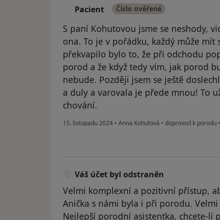
Pacient
Číslo ověřené
P
S paní Kohutovou jsme se neshody, vid
ona. To je v pořádku, každý může mít
překvapilo bylo to, že při odchodu po
porod a že když tedy vím, jak porod 
nebude. Později jsem se ještě doslechl
a duly a varovala je přede mnou! To u
chování.
15. listopadu 2024
•
Anna Kohutová
•
doprovod k porodu
Váš účet byl odstraněn
Velmi komplexní a pozitivní přístup, 
Anička s námi byla i při porodu. Velmi
Nejlepší porodní asistentka, chcete-li 