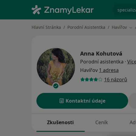
specializ
Hlavní Stránka
Porodní Asistentka
Havířov
Zm
Anna Kohutová
Porodní asistentka
·
Víc
Havířov
1 adresa
16 názorů
Kontaktní údaje
Zkušenosti
Ceník
Ad