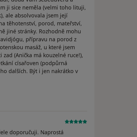
 ji sice neměla (velmi toho lituji,
, ale absolvovala jsem její
na těhotenství, porod, mateřství,
lně jiné stránky. Rozhodně mohu
gravidjógu, přípravu na porod z
otenskou masáž, u které jsem
 zad (Anička má kouzelné ruce!),
tkání císařoven (podpůrná
o dalších. Být i jen nakrátko v
l odstraněn
Vřele doporučuji. Naprostá