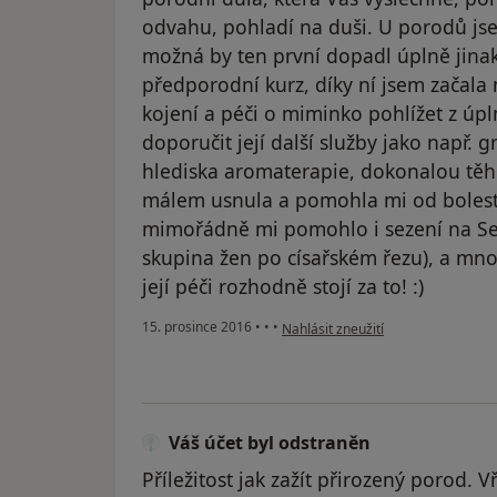
odvahu, pohladí na duši. U porodů jsem
možná by ten první dopadl úplně jinak)
předporodní kurz, díky ní jsem začala 
kojení a péči o miminko pohlížet z úp
doporučit její další služby jako např. 
hlediska aromaterapie, dokonalou těh
málem usnula a pomohla mi od bolesti
mimořádně mi pomohlo i sezení na Se
skupina žen po císařském řezu), a mnoh
její péči rozhodně stojí za to! :)
podle názoru uživatele Váš účet by
15. prosince 2016
•
•
•
Nahlásit zneužití
Váš účet byl odstraněn
Příležitost jak zažít přirozený porod. 