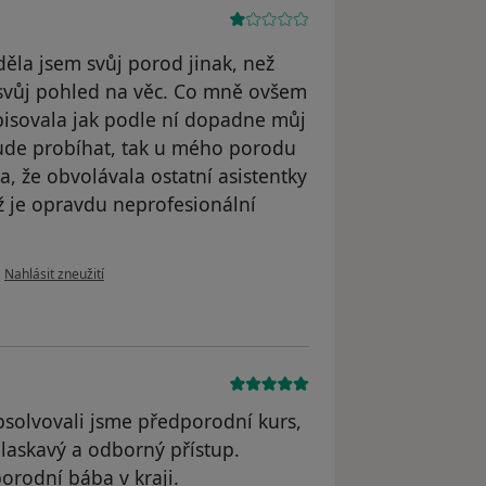
ěla jsem svůj porod jinak, než
 svůj pohled na věc. Co mně ovšem
pisovala jak podle ní dopadne můj
bude probíhat, tak u mého porodu
a, že obvolávala ostatní asistentky
ž je opravdu neprofesionální
podle názoru uživatele Pacient
•
Nahlásit zneužití
absolvovali jsme předporodní kurs,
 laskavý a odborný přístup.
porodní bába v kraji.