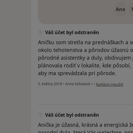
Ano
Váš účet byl odstraněn
Aničku som stretla na prednáškach a 
okolo tehotenstva a pôrodov úžasnú os
pôrodné asistentky a duly, obdivujem j
plánovala rodiť v lokalite, kde pôsobí
aby ma sprevádzala pri pôrode.
podle názoru uživatele
5. května 2018
•
Anna Kohutová
•
•
Nahlásit zneužití
Váš účet byl odstraněn
Anička je úžasná, krásná a energická
porodní dula, která Vás vyslechne, p