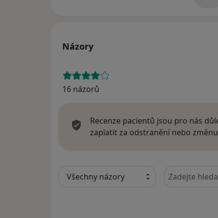
o 
Názory
16 názorů
Recenze pacientů jsou pro nás důle
zaplatit za odstranění nebo změnu
Hledejte v ná