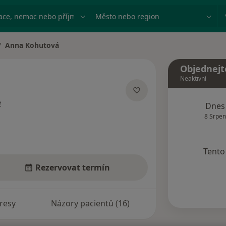
ace, nemoc nebo příjmení
Město nebo region
Anna Kohutová
ěna města
Objednejt
Neaktivní
o specializacích
e
Dnes
8 Srpen
Tento 
Rezervovat termín
resy
Názory pacientů (16)