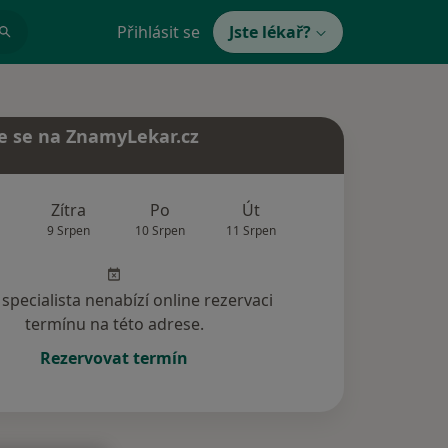
Přihlásit se
Jste lékař?
e se na ZnamyLekar.cz
Zítra
Po
Út
St
Čt
9 Srpen
10 Srpen
11 Srpen
12 Srpen
13 Srp
specialista nenabízí online rezervaci
termínu na této adrese.
Rezervovat termín