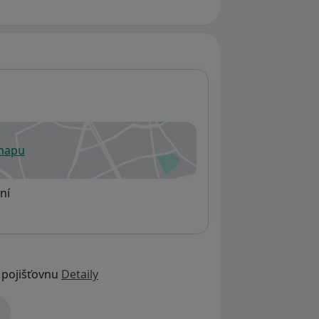
 mapu
 otevře v nové záložce
ní
 pojišťovnu
Detaily