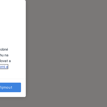
dobné
ahu na
lovat a
omí a
řijmout