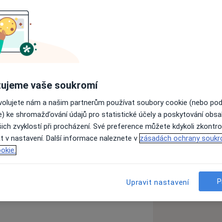
h životní cestě těhotenstvím,
s principy kontaktního a vztahového
obě nalezly sílu a důvěřovaly
aby si dokázaly udržet své mateřské
 sebe sama.
ujeme vaše soukromí
 děťátkem, aby se mu dostalo co
ovolujete nám a našim partnerům používat soubory cookie (nebo po
 matky, kam po porodu patří. Moje
e) ke shromažďování údajů pro statistické účely a poskytování obs
ostředně navazuje na péči nemocniční
ich zvyklostí při procházení. Své preference můžete kdykoli zkontro
 zdravotník.
t v nastavení. Další informace naleznete v
zásadách ochrany soukr
okie.
zkušenostech
znaly radost z porodu, aby si udržely
svým porodním procesem a rodícím se
P
Upravit nastavení
innou oslavou zrození a to, jakým
ivní jejich budoucí vztah.