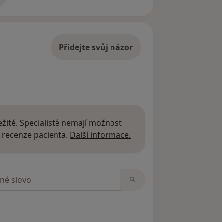
adrese
Přidejte svůj názor
žité. Specialisté nemají možnost
Další informace o názor
 recenze pacienta.
Další informace.
zorech