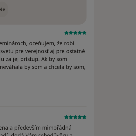
Ne
seminároch, oceňujem, že robí
vetu pre verejnosť aj pre ostatné
u za jej prístup. Ak by som
, neváhala by som a chcela by som,
 Váš účet byl odstraněn
 žena a především mimořádná
oradí, dodá Vám sebedůvěru a