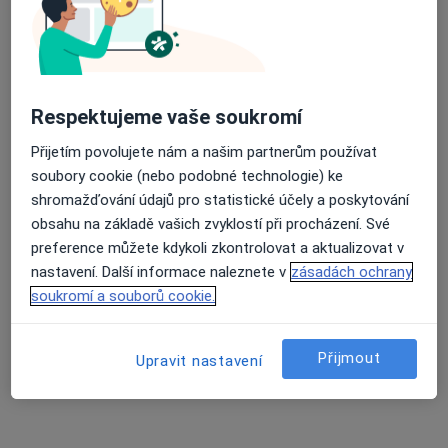
32 názorů
Dr. Martínka 7/1491, Ostrava
•
Mapa
Poliklinika Hrabůvka s.r.o.
Tento specialista nenabízí online rezervaci termínu na této adrese.
Respektujeme vaše soukromí
Rezervovat termín
Přijetím povolujete nám a našim partnerům používat
soubory cookie (nebo podobné technologie) ke
shromažďování údajů pro statistické účely a poskytování
obsahu na základě vašich zvyklostí při procházení. Své
preference můžete kdykoli zkontrolovat a aktualizovat v
nastavení. Další informace naleznete v
zásadách ochrany
soukromí a souborů cookie.
Přijmout
Upravit nastavení
MUDr. Libor Polák
Plastický chirurg
195 názorů