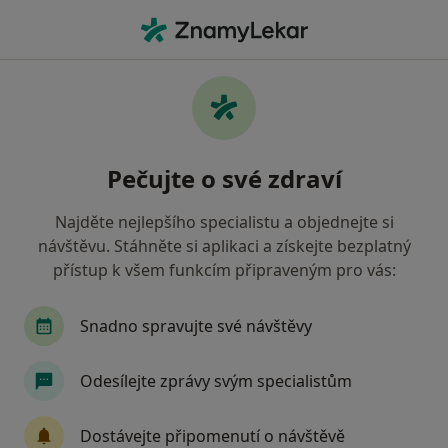
Hla
Plastický Chirurg • Ostrava, moravskoslezský
Filtry
• 1
Mapa
Doporučení plastičtí chirurgové s Revírní
Pečujte o své zdraví
bratrská pokladna, zdravotní pojišťovna
Ostrava
Najděte nejlepšího specialistu a objednejte si
Jak řadíme výsledky vyhledávání?
návštěvu. Stáhněte si aplikaci a získejte bezplatný
přístup k všem funkcím připraveným pro vás:
Snadno spravujte své návštěvy
Odesílejte zprávy svým specialistům
Dostávejte připomenutí o návštěvě
MUDr. Tomáš Faltani