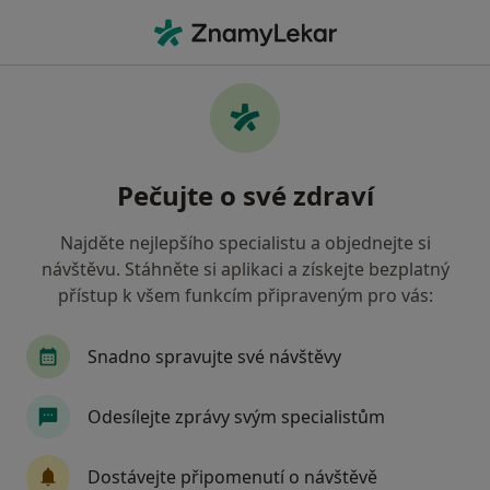
Hla
Plastický Chirurg • Třinec, moravskoslezský
Filtry
• 1
Mapa
Doporučení plastičtí chirurgové s Revírní
Pečujte o své zdraví
bratrská pokladna, zdravotní pojišťovna
Třinec
Najděte nejlepšího specialistu a objednejte si
Jak řadíme výsledky vyhledávání?
návštěvu. Stáhněte si aplikaci a získejte bezplatný
přístup k všem funkcím připraveným pro vás:
Snadno spravujte své návštěvy
Odesílejte zprávy svým specialistům
Dostávejte připomenutí o návštěvě
MUDr. Jiří Palkovský