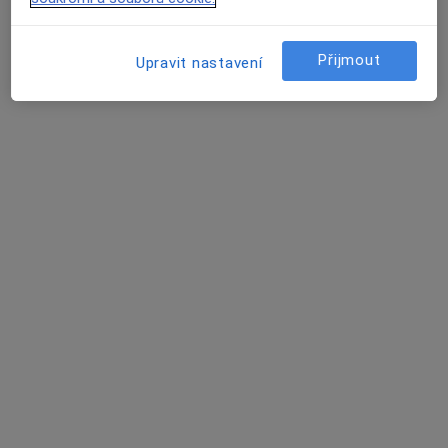
4 názory
Lesní 511, Třinec
•
Mapa
Přijmout
Upravit nastavení
Chirurgická ordinace
Tento specialista nenabízí online rezervaci termínu na této adrese.
Rezervovat termín
Ivana Křížová
Plastický chirurg, Chirurg
Kaštanová 268, Třinec
•
Mapa