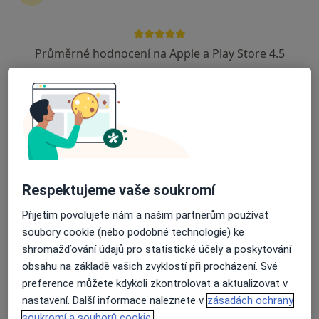
Plastický chirurg
4 názory
Průměrné hodnocení na Apple a Play Store 4.5
Lesní 511, Třinec
•
Mapa
Odborný lékař plastická chirurgie
Tento specialista nenabízí online rezervaci termínu na této adrese.
Rezervovat termín
Respektujeme vaše soukromí
Přijetím povolujete nám a našim partnerům používat
soubory cookie (nebo podobné technologie) ke
shromažďování údajů pro statistické účely a poskytování
obsahu na základě vašich zvyklostí při procházení. Své
preference můžete kdykoli zkontrolovat a aktualizovat v
MUDr. Daneš Raška
nastavení. Další informace naleznete v
zásadách ochrany
Plastický chirurg, Chirurg
soukromí a souborů cookie.