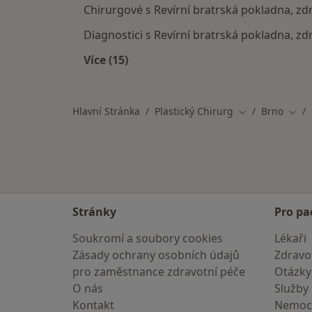
Chirurgové s Revírní bratrská pokladna, zd
Diagnostici s Revírní bratrská pokladna, zd
Více (15)
Více v kategorii: Specialisté, kteří 
Hlavní Stránka
Plastický Chirurg
Brno
Změna města
Změn
Stránky
Pro pa
Soukromí a soubory cookies
Lékaři
Zásady ochrany osobních údajů
Zdravot
pro zaměstnance zdravotní péče
Otázky
O nás
Služby
Kontakt
Nemoc