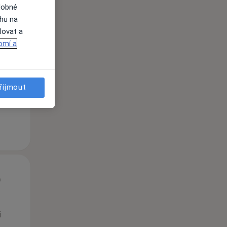
dobné
ahu na
lovat a
Čt
Pá
So
omí a
n
13 Srpen
14 Srpen
15 Srpen
i
řijmout
Čt
Pá
So
n
13 Srpen
14 Srpen
15 Srpen
i