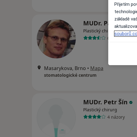
Přijetím p
technologi
základě vaš
MUDr. Pavel Krejz
aktualizova
·
Plastický chirurg, Zubař
souborů co
6 názorů
Masarykova, Brno
•
Mapa
stomatologické centrum
MUDr. Petr Šín
Plastický chirurg
4 názory