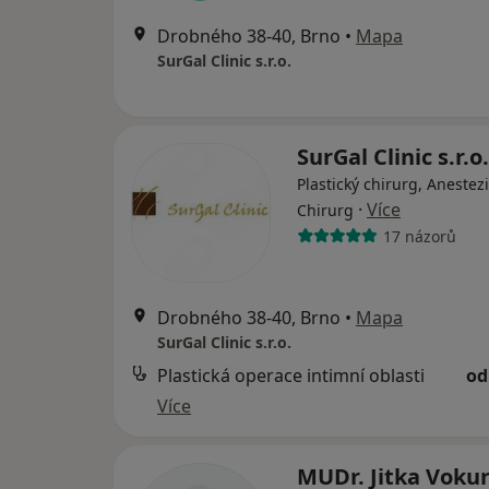
Drobného 38-40, Brno
•
Mapa
SurGal Clinic s.r.o.
SurGal Clinic s.r.o.
Plastický chirurg, Anestez
·
Více
Chirurg
17 názorů
Drobného 38-40, Brno
•
Mapa
SurGal Clinic s.r.o.
Plastická operace intimní oblasti
od
Více
MUDr. Jitka Voku