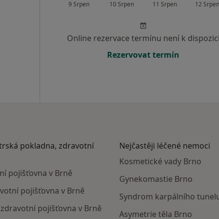
9 Srpen
10 Srpen
11 Srpen
12 Srpe
Online rezervace termínu není k dispozic
Rezervovat termín
atrská pokladna, zdravotní
Nejčastěji léčené nemoci
Kosmetické vady Brno
ní pojišťovna v Brně
Gynekomastie Brno
avotní pojišťovna v Brně
Syndrom karpálního tunel
, zdravotní pojišťovna v Brně
Asymetrie těla Brno