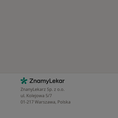
astěji léčené nemoci
ťovna
Kontakt
ZnamyLekar - Hlavní stránka
ZnanyLekarz Sp. z o.o.
ul. Kolejowa 5/7
01-217 Warszawa, Polska