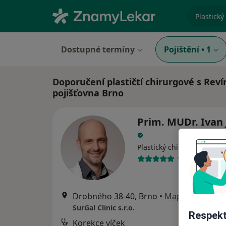
specializ
Dostupné termíny
Pojištění
•
1
Doporučení plastičtí chirurgové s Reví
pojišťovna Brno
Prim. MUDr. Ivan
·
Více
Plastický chirurg
15 názorů
Drobného 38-40, Brno
•
Mapa
SurGal Clinic s.r.o.
Respekt
Korekce víček
od