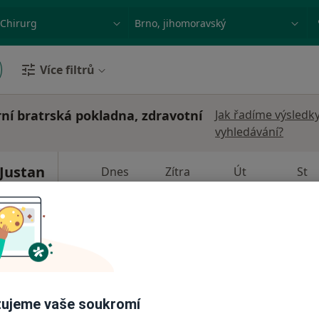
ace, nemoc nebo příjmení
Město nebo region
Více filtrů
rní bratrská pokladna, zdravotní
Jak řadíme výsledk
vyhledávání?
 Justan
Dnes
Zítra
Út
St
9 Srpen
10 Srpen
11 Srpen
12 Srpe
Online rezervace termínu není k dispozic
Rezervovat termín
ujeme vaše soukromí
 7 900 kč