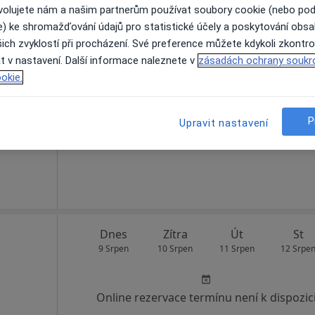
ovolujete nám a našim partnerům používat soubory cookie (nebo po
e) ke shromažďování údajů pro statistické účely a poskytování obs
ich zvyklostí při procházení. Své preference můžete kdykoli zkontro
lík
Dnes
Zítra
Út
St
t v nastavení. Další informace naleznete v
zásadách ochrany soukr
9 Srpen
10 Srpen
11 Srpen
12 Srpe
Více
okie.
Online rezervace termínu není k dispozic
P
Upravit nastavení
Rezervovat termín
Dnes
Zítra
Út
St
9 Srpen
10 Srpen
11 Srpen
12 Srpe
Online rezervace termínu není k dispozic