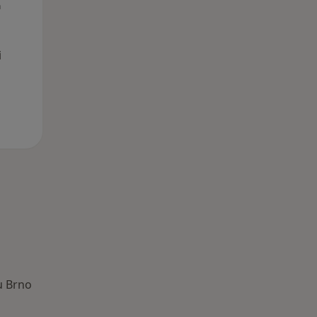
n
13 Srpen
14 Srpen
15 Srpen
i
u Brno