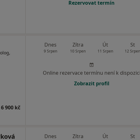
Rezervovat termín
Dnes
Zítra
Út
St
9 Srpen
10 Srpen
11 Srpen
12 Srpe
iolog,
Online rezervace termínu není k dispozic
Zobrazit profil
 6 900 kč
rková
Dnes
Zítra
Út
St