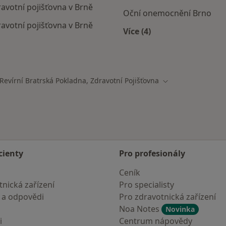
ravotní pojišťovna v Brně
Oční onemocnění Brno
ravotní pojišťovna v Brně
Více (4)
Více v kategorii: Nejč
mají smlouvu s Revírní bratrská pokladna, zdravotní pojiš
Revírní Bratrská Pokladna, Zdravotní Pojišťovna
a města
Změna města
cienty
Pro profesionály
Ceník
nická zařízení
Pro specialisty
 a odpovědi
Pro zdravotnická zařízení
Noa Notes
Novinka
i
Centrum nápovědy