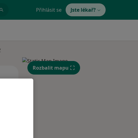
Přihlásit se
Jste lékař?
y
Rozbalit mapu
Čt
Pá
So
n
13 Srpen
14 Srpen
15 Srpen
i