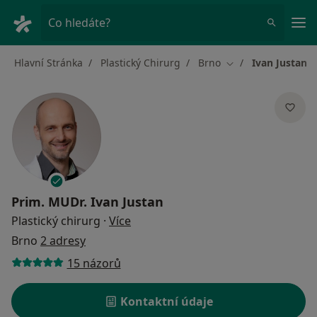
Hla
Co hledáte?
Hlavní Stránka
Plastický Chirurg
Brno
Ivan Justan
Změna města
Prim. MUDr.
Ivan Justan
o specializacích
Plastický chirurg
·
Více
Brno
2 adresy
15 názorů
Kontaktní údaje