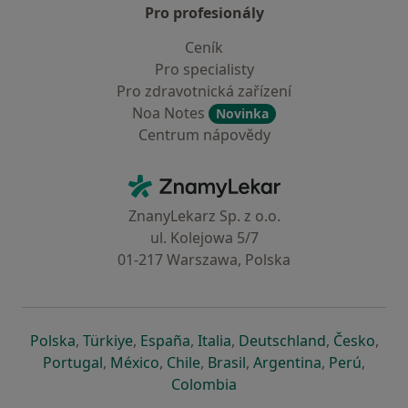
Pro profesionály
Ceník
Pro specialisty
Pro zdravotnická zařízení
Noa Notes
Novinka
Centrum nápovědy
Kontakt
ZnamyLekar - Hlavní stránka
ZnanyLekarz Sp. z o.o.
ul. Kolejowa 5/7
01-217 Warszawa, Polska
se otevře v nové záložce
se otevře v nové záložce
se otevře v nové záložce
se otevře v nové záložce
se otevře v 
se o
Polska
,
Türkiye
,
España
,
Italia
,
Deutschland
,
Česko
,
se otevře v nové záložce
se otevře v nové záložce
se otevře v nové záložce
se otevře v nové záložc
se otevře v 
se ote
Portugal
,
México
,
Chile
,
Brasil
,
Argentina
,
Perú
,
se otevře v nové záložce
Colombia