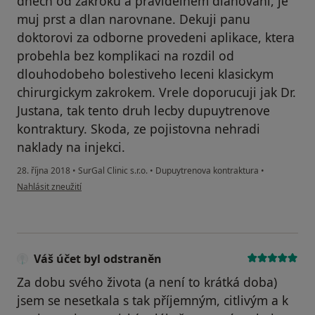
dnech od zakroku a pravidelnem dlahovani, je
muj prst a dlan narovnane. Dekuji panu
doktorovi za odborne provedeni aplikace, ktera
probehla bez komplikaci na rozdil od
dlouhodobeho bolestiveho leceni klasickym
chirurgickym zakrokem. Vrele doporucuji jak Dr.
Justana, tak tento druh lecby dupuytrenove
kontraktury. Skoda, ze pojistovna nehradi
naklady na injekci.
28. října 2018
•
SurGal Clinic s.r.o.
•
Dupuytrenova kontraktura
•
podle názoru uživatele Váš účet byl odstraněn
Nahlásit zneužití
Váš účet byl odstraněn
Za dobu svého života (a není to krátká doba)
jsem se nesetkala s tak příjemným, citlivým a k