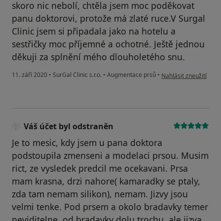
skoro nic nebolí, chtěla jsem moc poděkovat
panu doktorovi, protože má zlaté ruce.V Surgal
Clinic jsem si připadala jako na hotelu a
sestřičky moc příjemné a ochotné. Ještě jednou
děkuji za splnění mého dlouholetého snu.
podle názoru uživatel
11. září 2020
•
SurGal Clinic s.r.o.
•
Augmentace prsů
•
Nahlásit zneužití
Váš účet byl odstraněn
Je to mesic, kdy jsem u pana doktora
podstoupila zmenseni a modelaci prsou. Musim
rict, ze vysledek predcil me ocekavani. Prsa
mam krasna, drzi nahore( kamaradky se ptaly,
zda tam nemam silikon), nemam. Jizvy jsou
velmi tenke. Pod prsem a okolo bradavky temer
neviditelne, od bradavky dolu trochu, ale jizva