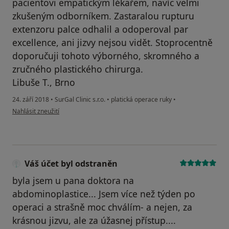
pacientovi empatickým lékařem, navíc velmi
zkušeným odborníkem. Zastaralou rupturu
extenzoru palce odhalil a odoperoval par
excellence, ani jizvy nejsou vidět. Stoprocentně
doporučuji tohoto výborného, skromného a
zručného plastického chirurga.
Libuše T., Brno
24. září 2018
•
SurGal Clinic s.r.o.
•
platická operace ruky
•
podle názoru uživatele Váš účet byl odstraněn
Nahlásit zneužití
Váš účet byl odstraněn
byla jsem u pana doktora na
abdominoplastice... Jsem více než týden po
operaci a strašně moc chválím- a nejen, za
krásnou jizvu, ale za úžasnej přístup....