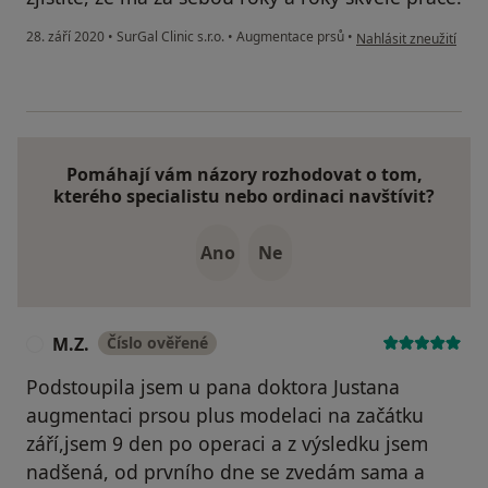
podle názoru uživatel
28. září 2020
•
SurGal Clinic s.r.o.
•
Augmentace prsů
•
Nahlásit zneužití
Pomáhají vám názory rozhodovat o tom,
kterého specialistu nebo ordinaci navštívit?
Ano
Ne
M.Z.
Číslo ověřené
M
Podstoupila jsem u pana doktora Justana
augmentaci prsou plus modelaci na začátku
září,jsem 9 den po operaci a z výsledku jsem
nadšená, od prvního dne se zvedám sama a