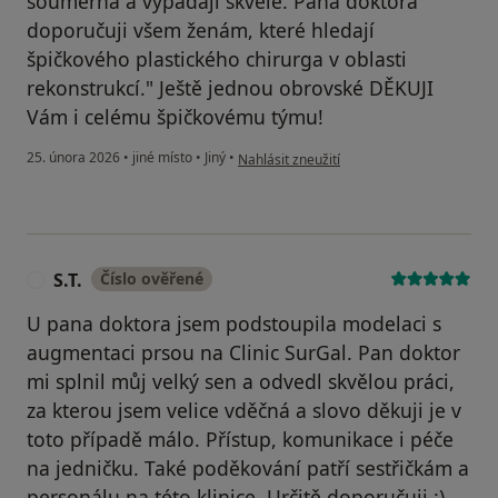
souměrná a vypadají skvěle. Pana doktora
doporučuji všem ženám, které hledají
špičkového plastického chirurga v oblasti
rekonstrukcí." Ještě jednou obrovské DĚKUJI
Vám i celému špičkovému týmu!
podle názoru uživatele Ivana Pražanová
25. února 2026
•
jiné místo
•
Jiný
•
Nahlásit zneužití
S.T.
Číslo ověřené
S
U pana doktora jsem podstoupila modelaci s
augmentaci prsou na Clinic SurGal. Pan doktor
mi splnil můj velký sen a odvedl skvělou práci,
za kterou jsem velice vděčná a slovo děkuji je v
toto případě málo. Přístup, komunikace i péče
na jedničku. Také poděkování patří sestřičkám a
personálu na této klinice. Určitě doporučuji :)