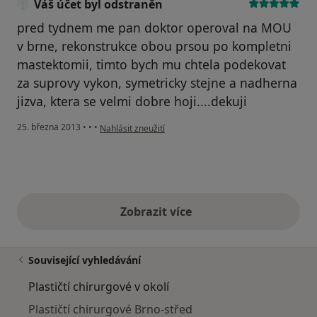
Váš účet byl odstraněn
pred tydnem me pan doktor operoval na MOU
v brne, rekonstrukce obou prsou po kompletni
mastektomii, timto bych mu chtela podekovat
za suprovy vykon, symetricky stejne a nadherna
jizva, ktera se velmi dobre hoji....dekuji
podle názoru uživatele Váš účet byl odstraněn
25. března 2013
•
•
•
Nahlásit zneužití
Zobrazit více
výše uvedené názory
Související vyhledávání
Plastičtí chirurgové v okolí
Plastičtí chirurgové Brno-střed