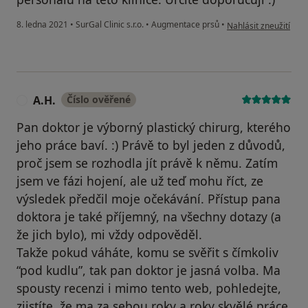
podle názoru uživatel
8. ledna 2021
•
SurGal Clinic s.r.o.
•
Augmentace prsů
•
Nahlásit zneužití
A.H.
Číslo ověřené
A
Pan doktor je výborný plastický chirurg, kterého
jeho práce baví. :) Právě to byl jeden z důvodů,
proč jsem se rozhodla jít právě k němu. Zatím
jsem ve fázi hojení, ale už teď mohu říct, ze
výsledek předčil moje očekávání. Přístup pana
doktora je také příjemný, na všechny dotazy (a
že jich bylo), mi vždy odpověděl.
Takže pokud váháte, komu se svěřit s čímkoliv
“pod kudlu”, tak pan doktor je jasná volba. Ma
spousty recenzi i mimo tento web, pohledejte,
zjistíte, že ma za sebou roky a roky skvělé práce.