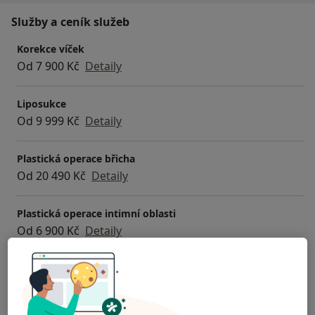
Služby a ceník služeb
Korekce víček
Od 7 900 Kč
Detaily
Liposukce
Od 9 999 Kč
Detaily
Plastická operace břicha
Od 20 490 Kč
Detaily
Plastická operace intimní oblasti
Od 6 900 Kč
Detaily
Plastická operace nosu
Od 11 490 Kč
Detaily