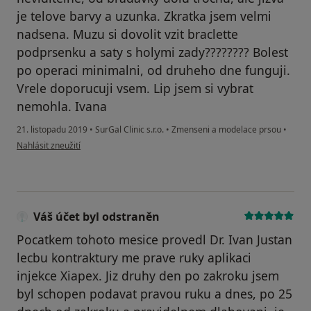
je telove barvy a uzunka. Zkratka jsem velmi
nadsena. Muzu si dovolit vzit braclette
podprsenku a saty s holymi zady???????? Bolest
po operaci minimalni, od druheho dne funguji.
Vrele doporucuji vsem. Lip jsem si vybrat
nemohla. Ivana
21. listopadu 2019
•
SurGal Clinic s.r.o.
•
Zmenseni a modelace prsou
•
podle názoru uživatele Váš účet byl odstraněn
Nahlásit zneužití
Váš účet byl odstraněn
Pocatkem tohoto mesice provedl Dr. Ivan Justan
lecbu kontraktury me prave ruky aplikaci
injekce Xiapex. Jiz druhy den po zakroku jsem
byl schopen podavat pravou ruku a dnes, po 25