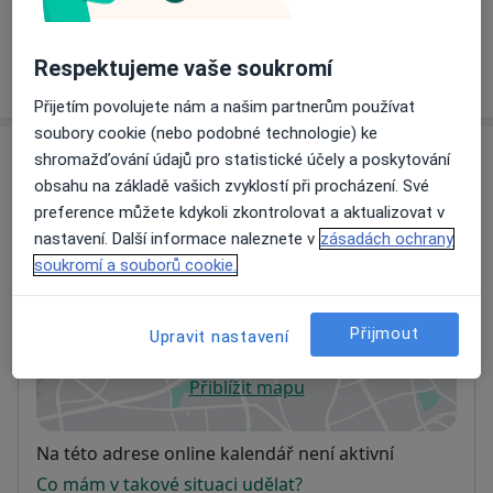
+1 služba
Respektujeme vaše soukromí
Jak fungují ceny?
Přijetím povolujete nám a našim partnerům používat
soubory cookie (nebo podobné technologie) ke
Adresy (2)
shromažďování údajů pro statistické účely a poskytování
obsahu na základě vašich zvyklostí při procházení. Své
Adresa 1
Adresa 2
preference můžete kdykoli zkontrolovat a aktualizovat v
nastavení. Další informace naleznete v
zásadách ochrany
soukromí a souborů cookie.
Effect Clinic
Palackého třída 11,
Brno
612 00
Přijmout
Upravit nastavení
Přiblížit mapu
se otevře v nové záložce
Dostupnost
Na této adrese online kalendář není aktivní
Co mám v takové situaci udělat?