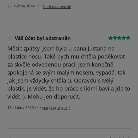
podle názoru uživatele Váš účet byl odstraněn
23. května 2014
•
•
•
Nahlásit zneužití
Váš účet byl odstraněn
Měsíc zpátky, jsem byla u pana Justana na
plastice nosu. Také bych mu chtěla poděkovat
za skvěle odvedenou práci. Jsem konečně
spokojená se svým malým nosem, vypadá, tak
jak jsem vždycky chtěla ;). Opravdu skvělý
plastik, je vidět, že ho práce s lidmi baví a jde to
vidět ;). Mohu jen doporučit.
podle názoru uživatele Váš účet byl odstraněn
18. dubna 2013
•
•
•
Nahlásit zneužití