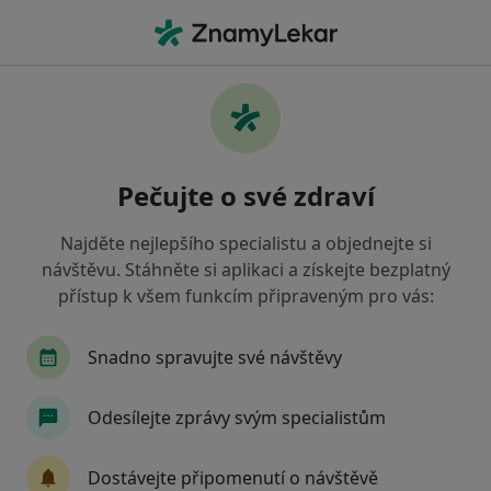
Hla
Liposukce • Brno, jihomoravský
Filtry
• 1
Mapa
Liposukce Brno
Pečujte o své zdraví
Jak řadíme výsledky vyhledávání?
Najděte nejlepšího specialistu a objednejte si
návštěvu. Stáhněte si aplikaci a získejte bezplatný
Jakého specialistu hledáte?
přístup k všem funkcím připraveným pro vás:
Plastický chirurg
Anesteziolog
Chirurg
Snadno spravujte své návštěvy
Odesílejte zprávy svým specialistům
Dostávejte připomenutí o návštěvě