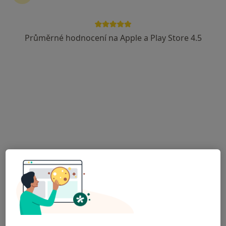
Průměrné hodnocení na Apple a Play Store 4.5
MUDr. Petr Hýža
·
Více
Plastický chirurg
71 názorů
Sochorova 3221/1, Brno
•
Mapa
Leticia plastická chirurgie Brno
Liposukce
Cena nebyla přidána
Tento specialista nenabízí online rezervaci termínu na této adrese.
Rezervovat termín