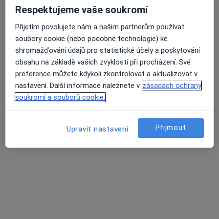
Respektujeme vaše soukromí
Přijetím povolujete nám a našim partnerům používat
Prim. MUDr. Ivan Justan
soubory cookie (nebo podobné technologie) ke
·
Více
Plastický chirurg
shromažďování údajů pro statistické účely a poskytování
15 názorů
obsahu na základě vašich zvyklostí při procházení. Své
preference můžete kdykoli zkontrolovat a aktualizovat v
Adresa 1
Adresa 2
nastavení. Další informace naleznete v
zásadách ochrany
soukromí a souborů cookie.
Palackého třída 11, Brno
•
Mapa
Effect Clinic
Přijmout
Upravit nastavení
Liposukce
od 9 999 kč
Tento specialista nenabízí online rezervaci termínu na této adrese.
Rezervovat termín