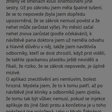
změny ve směnách kvůli onemocnění jiné
sestry. Už po zákroku jsem měla špatné tušení,
že se to nepovede (byla jsem dopředu
upozorněná, že se zákrok nemusí povést a že
nehet může zarůstat výše). Po měsíci začal
nehet znova zarůstat (podle očekávání), k
návštěvě pana doktora jsem už neměla odvahu
a hlavně důvěru v něj, takže jsem navštívila
odborníky, kteří se dost zhrozili, když prst viděli,
že takhle zpackanou plastiku ještě neviděli a
říkali, že riziko, že se zákrok nepovede, je úplně
mizivé.
O aplikaci znecitlivění ani nemluvím, bolest
hrozná. Myslela jsem, že to k tomu patří, až po
návštěvě jiné kliniky a odborníků jsem zjistila,
že tomu tak být vůbec nemusí, pokud se injekce
aplikuje do jiné části prstu a končetina je u toho
pokrčená (ne položená, jako u Mudr. Štěpána).