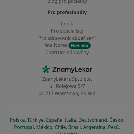
Blog pro pacienty
Pro profesionály
Ceník
Pro specialisty
Pro zdravotnická zařízení
Noa Notes
Novinka
Centrum nápovědy
Kontakt
ZnamyLekar - Hlavní stránka
ZnanyLekarz Sp. z o.o.
ul. Kolejowa 5/7
01-217 Warszawa, Polska
se otevře v nové záložce
se otevře v nové záložce
se otevře v nové záložce
se otevře v nové záložce
se otevře v 
se o
Polska
,
Türkiye
,
España
,
Italia
,
Deutschland
,
Česko
,
se otevře v nové záložce
se otevře v nové záložce
se otevře v nové záložce
se otevře v nové záložc
se otevře v 
se ote
Portugal
,
México
,
Chile
,
Brasil
,
Argentina
,
Perú
,