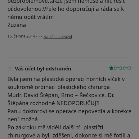
bezproblémové,takže jsem nemusela nic řešit
př.dovolenou.Vřele ho doporučuji a ráda se k
němu opět vrátím
Zuzana
podle názoru uživatele Váš účet byl odstraněn
16. června 2014
•
•
•
Nahlásit zneužití
Váš účet byl odstraněn
Byla jsem na plastické operaci horních víček v
soukromé ordinaci plastického chirurga
Mudr. David Štěpán, Brno – Řečkovice. Dr.
Štěpána rozhodně NEDOPORUČUJI!
Panu doktorovi se operace nepovedla a korekce
není možná.
Po zákroku mě viděli další tři plastičtí
chirurgové a byli zděšeni, dokonce si mě fotili a