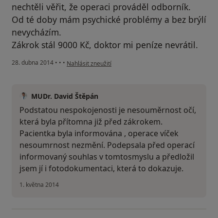
nechtěli věřit, že operaci prováděl odborník.
Od té doby mám psychické problémy a bez brýlí
nevycházím.
Zákrok stál 9000 Kč, doktor mi peníze nevrátil.
podle názoru uživatele Váš účet byl odstraněn
28. dubna 2014
•
•
•
Nahlásit zneužití
MUDr. David Štěpán
Podstatou nespokojenosti je nesouměrnost očí,
která byla přítomna již před zákrokem.
Pacientka byla informována , operace víček
nesoumrnost nezmění. Podepsala před operací
informovaný souhlas v tomtosmyslu a předložil
jsem jí i fotodokumentaci, která to dokazuje.
1. května 2014