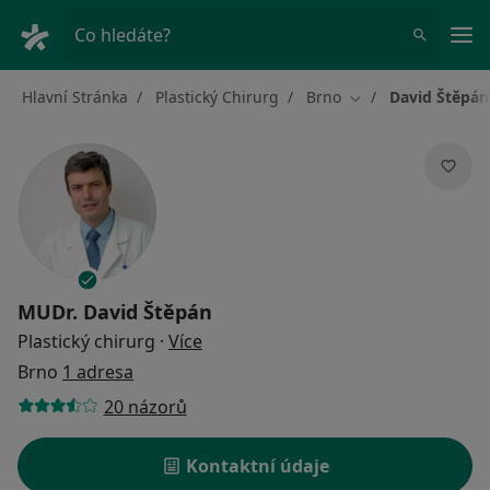
Hla
Co hledáte?
Hlavní Stránka
Plastický Chirurg
Brno
David Štěpán
Změna města
MUDr.
David Štěpán
o specializacích
Plastický chirurg
·
Více
Brno
1 adresa
20 názorů
Kontaktní údaje