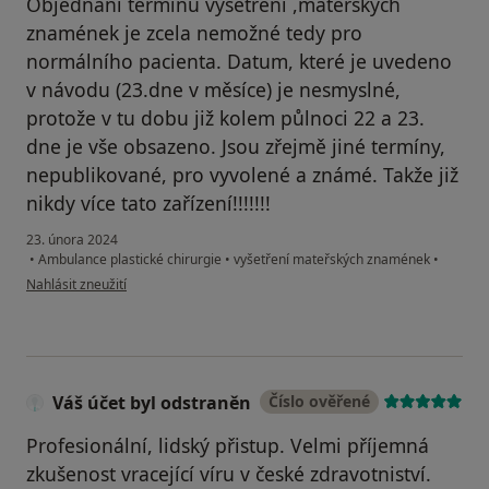
Objednání termínu vyšetření ,mateřských
znamének je zcela nemožné tedy pro
normálního pacienta. Datum, které je uvedeno
v návodu (23.dne v měsíce) je nesmyslné,
protože v tu dobu již kolem půlnoci 22 a 23.
dne je vše obsazeno. Jsou zřejmě jiné termíny,
nepublikované, pro vyvolené a známé. Takže již
nikdy více tato zařízení!!!!!!!
23. února 2024
•
Ambulance plastické chirurgie
•
vyšetření mateřských znamének
•
podle názoru uživatele Radek
Nahlásit zneužití
Váš účet byl odstraněn
Číslo ověřené
Profesionální, lidský přistup. Velmi příjemná
zkušenost vracející víru v české zdravotniství.