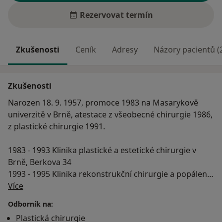
Rezervovat termín
Zkušenosti
Ceník
Adresy
Názory pacientů (
Zkušenosti
Narozen 18. 9. 1957, promoce 1983 na Masarykově
univerzitě v Brně, atestace z všeobecné chirurgie 1986,
z plastické chirurgie 1991.
1983 - 1993 Klinika plastické a estetické chirurgie v
Brně, Berkova 34
1993 - 1995 Klinika rekonstrukční chirurgie a popálenin
O mně
nemocnice Brno Bohunice
Více
1995 do 2006 První privátní klinika Laurea (2001-2005
Odborník na:
jako vedoucí lékař).
Plastická chirurgie
Od roku 2006 pouze soukromá praxe.