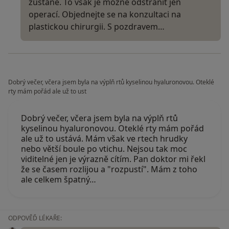
zůstane. To však je možné odstranit jen
operací. Objednejte se na konzultaci na
plastickou chirurgii. S pozdravem…
Dobrý večer, včera jsem byla na výplň rtů kyselinou hyaluronovou. Oteklé
rty mám pořád ale už to ust
Dobrý večer, včera jsem byla na výplň rtů
kyselinou hyaluronovou. Oteklé rty mám pořád
ale už to ustává. Mám však ve rtech hrudky
nebo větší boule po vtichu. Nejsou tak moc
viditelné jen je výrazně cítím. Pan doktor mi řekl
že se časem rozlijou a "rozpustí". Mám z toho
ale celkem špatný…
ODPOVĚĎ LÉKAŘE: