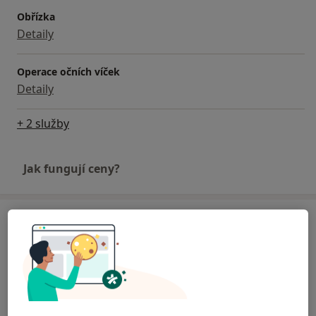
Obřízka
Detaily
Operace očních víček
Detaily
+ 2 služby
Jak fungují ceny?
Adresa
Ambulance plastické chirurgie
Podpěrova 6,
Brno
621 00
Přiblížit mapu