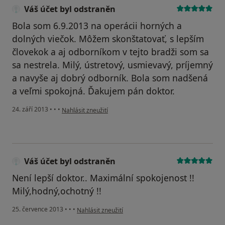
Váš účet byl odstraněn
Bola som 6.9.2013 na operácii horných a
dolných viečok. Môžem skonštatovať, s lepším
človekok a aj odborníkom v tejto bradži som sa
sa nestrela. Milý, ústretový, usmievavý, príjemný
a navyše aj dobrý odborník. Bola som nadšená
a veľmi spokojná. Ďakujem pán doktor.
podle názoru uživatele Váš účet byl odstraněn
24. září 2013
•
•
•
Nahlásit zneužití
Váš účet byl odstraněn
Není lepší doktor.. Maximální spokojenost !!
Milý,hodný,ochotný !!
podle názoru uživatele Váš účet byl odstraněn
25. července 2013
•
•
•
Nahlásit zneužití