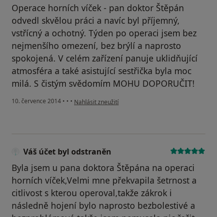
Operace horních víček - pan doktor Štěpán
odvedl skvělou práci a navíc byl příjemný,
vstřícný a ochotný. Týden po operaci jsem bez
nejmenšího omezení, bez brýlí a naprosto
spokojená. V celém zařízení panuje uklidňující
atmosféra a také asistující sestřička byla moc
milá. S čistým svědomím MOHU DOPORUČIT!
podle názoru uživatele Váš účet byl odstraněn
10. července 2014
•
•
•
Nahlásit zneužití
Váš účet byl odstraněn
Byla jsem u pana doktora Štěpána na operaci
horních víček,Velmi mne překvapila šetrnost a
citlivost s kterou operoval,takže zákrok i
následně hojení bylo naprosto bezbolestivé a