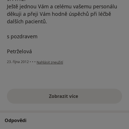
Ještě jednou Vám a celému vašemu personálu
děkuji a přeji Vám hodně úspěchů při léčbě
dalších pacientů.
s pozdravem
Petrželová
podle názoru uživatele Váš účet byl odstraněn
23. října 2012
•
•
•
Nahlásit zneužití
Zobrazit více
výše uvedené názory
Odpovědi