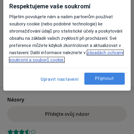
se otevře v nové záložce
Respektujeme vaše soukromí
Dostupnost
Na této adrese online kalendář není aktivní
Přijetím povolujete nám a našim partnerům používat
soubory cookie (nebo podobné technologie) ke
Co mám v takové situaci udělat?
shromažďování údajů pro statistické účely a poskytování
obsahu na základě vašich zvyklostí při procházení. Své
Způsoby platby (soukromé návštěvy)
preference můžete kdykoli zkontrolovat a aktualizovat v
Na teto adrese lékař přijímá pacienty na pojišťovnu
nastavení. Další informace naleznete v
zásadách ochrany
Detaily
soukromí a souborů cookie.
Více
o adrese
Přijmout
Upravit nastavení
Názory
Přidejte svůj názor