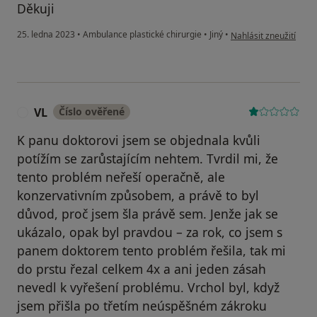
Děkuji
podle názoru uživatel
25. ledna 2023
•
Ambulance plastické chirurgie
•
Jiný
•
Nahlásit zneužití
VL
Číslo ověřené
V
K panu doktorovi jsem se objednala kvůli
potížím se zarůstajícím nehtem. Tvrdil mi, že
tento problém neřeší operačně, ale
konzervativním způsobem, a právě to byl
důvod, proč jsem šla právě sem. Jenže jak se
ukázalo, opak byl pravdou – za rok, co jsem s
panem doktorem tento problém řešila, tak mi
do prstu řezal celkem 4x a ani jeden zásah
nevedl k vyřešení problému. Vrchol byl, když
jsem přišla po třetím neúspěšném zákroku