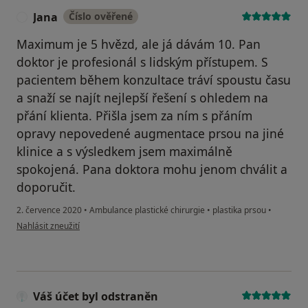
Jana
Číslo ověřené
J
Maximum je 5 hvězd, ale já dávám 10. Pan
doktor je profesionál s lidským přístupem. S
pacientem během konzultace tráví spoustu času
a snaží se najít nejlepší řešení s ohledem na
přání klienta. Přišla jsem za ním s přáním
opravy nepovedené augmentace prsou na jiné
klinice a s výsledkem jsem maximálně
spokojená. Pana doktora mohu jenom chválit a
doporučit.
2. července 2020
•
Ambulance plastické chirurgie
•
plastika prsou
•
podle názoru uživatele Jana
Nahlásit zneužití
Váš účet byl odstraněn