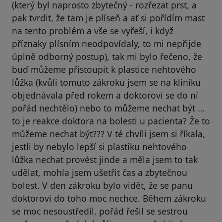
(který byl naprosto zbytečný - rozřezat prst, a
pak tvrdit, že tam je plíseň a ať si pořídím mast
na tento problém a vše se vyřeší, i když
příznaky plísním neodpovídaly, to mi nepřijde
úplně odborný postup), tak mi bylo řečeno, že
buď můžeme přistoupit k plastice nehtového
lůžka (kvůli tomuto zákroku jsem se na kliniku
objednávala před rokem a doktorovi se do ní
pořád nechtělo) nebo to můžeme nechat být …
to je reakce doktora na bolesti u pacienta? Že to
můžeme nechat být??? V té chvíli jsem si říkala,
jestli by nebylo lepší si plastiku nehtového
lůžka nechat provést jinde a měla jsem to tak
udělat, mohla jsem ušetřit čas a zbytečnou
bolest. V den zákroku bylo vidět, že se panu
doktorovi do toho moc nechce. Během zákroku
se moc nesoustředil, pořád řešil se sestrou