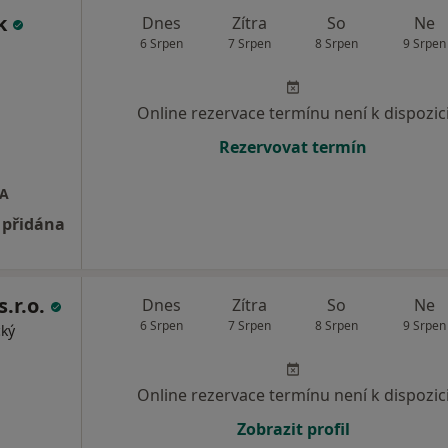
ek
Dnes
Zítra
So
Ne
6 Srpen
7 Srpen
8 Srpen
9 Srpen
Online rezervace termínu není k dispozic
Rezervovat termín
SA
 přidána
s.r.o.
Dnes
Zítra
So
Ne
6 Srpen
7 Srpen
8 Srpen
9 Srpen
cký
Online rezervace termínu není k dispozic
Zobrazit profil