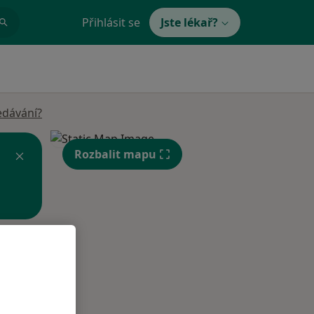
Přihlásit se
Jste lékař?
edávání?
Rozbalit mapu
Po
Út
St
10 Srpen
11 Srpen
12 Srpen
i