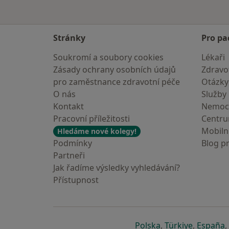
Stránky
Pro pa
Soukromí a soubory cookies
Lékaři
Zásady ochrany osobních údajů
Zdravot
pro zaměstnance zdravotní péče
Otázky
O nás
Služby
Kontakt
Nemoc
Pracovní příležitosti
Centr
Mobilní
Hledáme nové kolegy!
Podmínky
Blog p
Partneři
Jak řadíme výsledky vyhledávání?
Přístupnost
se otevře v nové 
se otevře
s
Polska
,
Türkiye
,
España
,