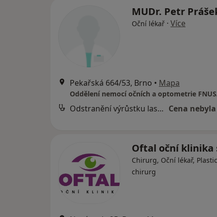
MUDr. Petr Práš
·
Více
Oční lékař
Pekařská 664/53, Brno
•
Mapa
Oddělení nemocí očních a optometrie FNU
Odstranění výrůstku laserem/excize
Cena nebyla
Oftal oční klinika 
Chirurg, Oční lékař, Plasti
chirurg