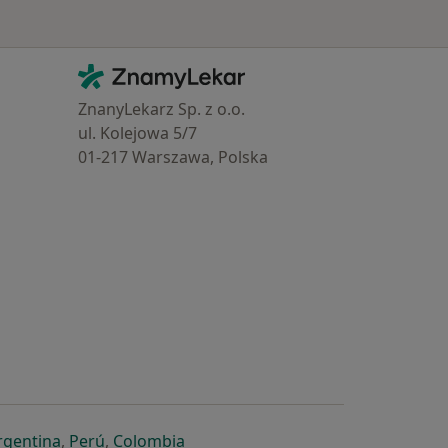
Kontakt
ZnamyLekar - Hlavní stránka
ZnanyLekarz Sp. z o.o.
ul. Kolejowa 5/7
01-217 Warszawa, Polska
e
é záložce
 v nové záložce
otevře v nové záložce
se otevře v nové záložce
se otevře v nové záložce
se otevře v nové záložce
rgentina
,
Perú
,
Colombia