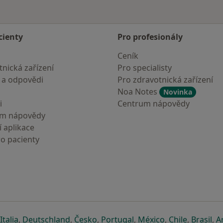
cienty
Pro profesionály
Ceník
nická zařízení
Pro specialisty
 a odpovědi
Pro zdravotnická zařízení
Noa Notes
Novinka
i
Centrum nápovědy
um nápovědy
 aplikace
ro pacienty
záložce
 v nové záložce
e otevře v nové záložce
se otevře v nové záložce
se otevře v nové záložce
se otevře v nové záložce
se otevře v nové záložc
se otevře v nov
se otevře
se 
Italia
,
Deutschland
,
Česko
,
Portugal
,
México
,
Chile
,
Brasil
,
A