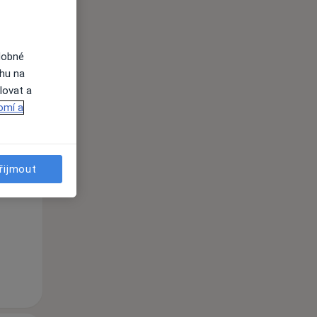
dobné
ahu na
lovat a
omí a
Po
Út
St
10 Srpen
11 Srpen
12 Srpen
řijmout
i