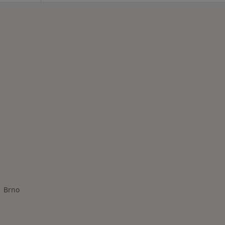
Brno
na města