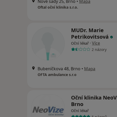
Nové sady 25, Brno
•
Mapa
Oftal oční klinika s.r.o.
MUDr. Marie
Petrikovitsová
·
Více
Oční lékař
2 názory
Bubeníčkova 48, Brno
•
Mapa
OFTA ambulance s.r.o
Oční klinika NeoV
Brno
Oční lékař
5 názorů