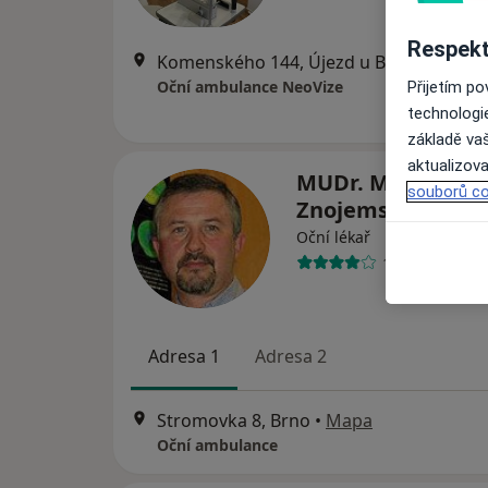
Respekt
Komenského 144, Újezd u Brna
•
Mapa
Oční ambulance NeoVize
Přijetím p
technologi
základě vaš
aktualizova
MUDr. Michal
souborů co
Znojemský
Oční lékař
15 názorů
Adresa 1
Adresa 2
Stromovka 8, Brno
•
Mapa
Oční ambulance