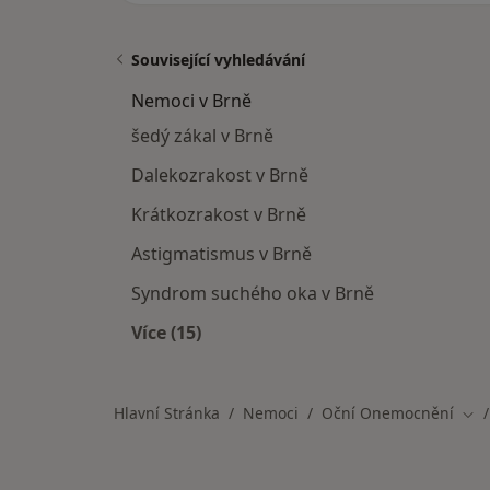
Související vyhledávání
Nemoci v Brně
šedý zákal v Brně
Dalekozrakost v Brně
Krátkozrakost v Brně
Astigmatismus v Brně
Syndrom suchého oka v Brně
Více (15)
Více v kategorii: Nemoci v Brně
Hlavní Stránka
Nemoci
Oční Onemocnění
Změ