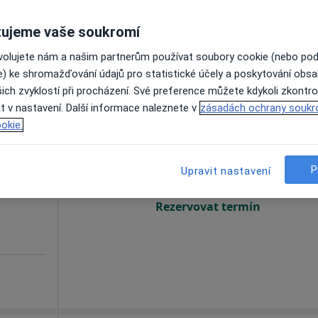
Zobrazit profil
ujeme vaše soukromí
ovolujete nám a našim partnerům používat soubory cookie (nebo po
e) ke shromažďování údajů pro statistické účely a poskytování obs
ich zvyklostí při procházení. Své preference můžete kdykoli zkontro
t v nastavení. Další informace naleznete v
zásadách ochrany soukr
Dnes
Zítra
So
Ne
okie.
6 Srpen
7 Srpen
8 Srpen
9 Srpen
P
Upravit nastavení
Online rezervace termínu není k dispozic
Rezervovat termín