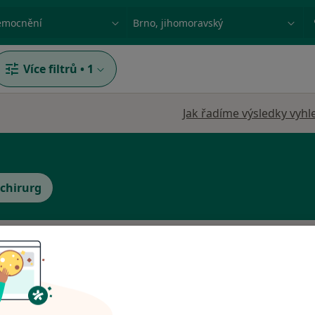
ace, nemoc nebo příjmení
Město nebo region
Více filtrů
•
1
Jak řadíme výsledky vyhl
 chirurg
Dnes
Zítra
So
Ne
6 Srpen
7 Srpen
8 Srpen
9 Srpen
Online rezervace termínu není k dispozic