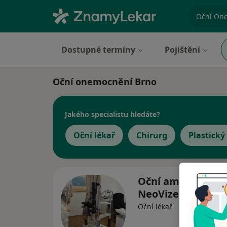
specializ
Dostupné termíny
Pojištění
Oční onemocnění Brno
Jakého specialistu hledáte?
Oční lékař
Chirurg
Plastický
Oční ambulance
NeoVize
Oční lékař