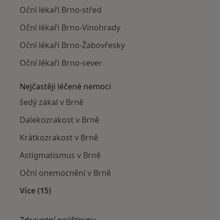
Oční lékaři Brno-střed
Oční lékaři Brno-Vinohrady
Oční lékaři Brno-Žabovřesky
Oční lékaři Brno-sever
Nejčastěji léčené nemoci
šedý zákal v Brně
Dalekozrakost v Brně
Krátkozrakost v Brně
Astigmatismus v Brně
Oční onemocnění v Brně
Více (15)
Více v kategorii: Nejčastěji léčené nemoci
Zdravotní pojišťovny