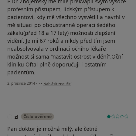
P.Dr. Znojemský mě mile překvapil svým vysoce
profesním přístupem, lidským přístupem k
pacientovi, kdy mě všechno vysvětlil a navrhl v
mé situaci po oboustranné operaci šedého
zákalu(před 18 a 17 lety) možnosti zlepšení
vidění. Je mi 67 roků a nikdy před tím jsem
neabsolvovala v ordinaci očního lékaře
možnost si sama "nastavit ostrost vidění".Oční
kliniku Oftal plně doporučuji i ostatním
pacientům.
podle názoru uživatele Váš účet byl odstraněn
2. prosince 2014
•
•
•
Nahlásit zneužití
zl
Číslo ověřené
Z
Pan doktor je možná milý, ale četné