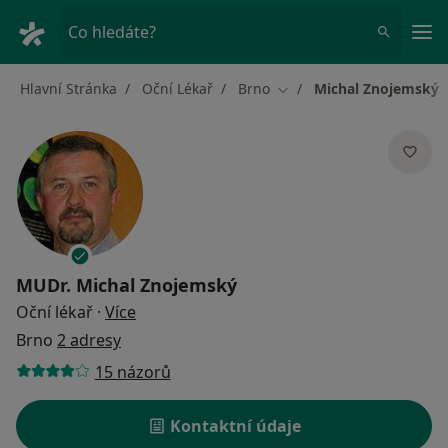
Hla
Co hledáte?
Hlavní Stránka
Oční Lékař
Brno
Michal Znojemský
Změna města
MUDr.
Michal Znojemský
o specializacích
Oční lékař
·
Více
Brno
2 adresy
15 názorů
Kontaktní údaje