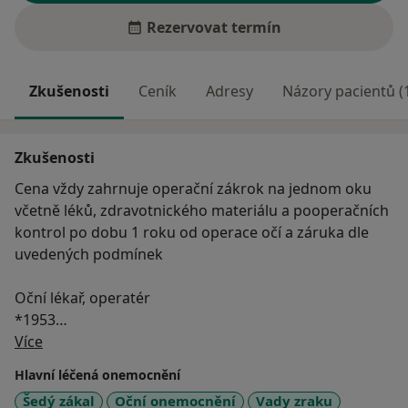
Rezervovat termín
Zkušenosti
Ceník
Adresy
Názory pacientů (
Zkušenosti
Cena vždy zahrnuje operační zákrok na jednom oku
včetně léků, zdravotnického materiálu a pooperačních
kontrol po dobu 1 roku od operace očí a záruka dle
uvedených podmínek
Oční lékař, operatér
*1953
O mně
Více
Studium, atestace, licence, vědecká a lektorská
Hlavní léčená onemocnění
činnost:
Šedý zákal
Oční onemocnění
Vady zraku
LF UJEP Brno obor všeobecného lékařství