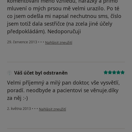
komentování mého vzhledu, narážky a přímo
mluvení o mých prsou mě velmi urazilo. Po té
co jsem odešla mi napsal nechutnou sms, číslo
jsem totiž dala sestřičce (na zcela jiné účely
předpokládám). Nedoporučuji
podle názoru uživatele zl
29. července 2013
•
•
•
Nahlásit zneužití
Váš účet byl odstraněn
Velmi příjemný a milý pan doktor, vše vysvětlí,
poradí. neodbyde a pacientovi se věnuje.díky
za něj :-)
podle názoru uživatele Váš účet byl odstraněn
2. května 2013
•
•
•
Nahlásit zneužití