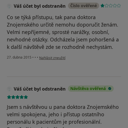
Váš účet byl odstraněn
Číslo ověřené
Co se týká přístupu, tak pana doktora
Znojemského určitě nemohu doporučit ženám.
Velmi nepříjemné, sprosté narážky, osobní,
nevhodné otázky. Odcházela jsem pohoršená a
k další návštěvě zde se rozhodně nechystám.
podle názoru uživatele Váš účet byl odstraněn
27. dubna 2015
•
•
•
Nahlásit zneužití
Váš účet byl odstraněn
Návštěva ověřená
Jsem s návštěvou u pana doktora Znojemského
velmi spokojena, jeho i přístup ostatního
personálu k pacientům je profesionální.