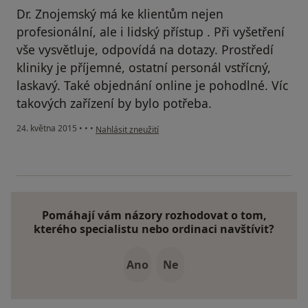
Dr. Znojemský má ke klientům nejen
profesionální, ale i lidský přístup . Při vyšetření
vše vysvětluje, odpovídá na dotazy. Prostředí
kliniky je příjemné, ostatní personál vstřícný,
laskavý. Také objednání online je pohodlné. Víc
takových zařízení by bylo potřeba.
podle názoru uživatele Váš účet byl odstraněn
24. května 2015
•
•
•
Nahlásit zneužití
Pomáhají vám názory rozhodovat o tom,
kterého specialistu nebo ordinaci navštívit?
Ano
Ne