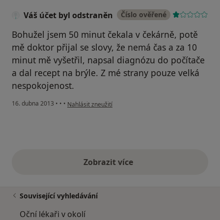
Váš účet byl odstraněn
Číslo ověřené
Bohužel jsem 50 minut čekala v čekárně, potě
mě doktor přijal se slovy, že nemá čas a za 10
minut mě vyšetřil, napsal diagnózu do počítače
a dal recept na brýle. Z mé strany pouze velká
nespokojenost.
podle názoru uživatele Váš účet byl odstraněn
16. dubna 2013
•
•
•
Nahlásit zneužití
Zobrazit více
výše uvedené názory
Související vyhledávání
Oční lékaři v okolí