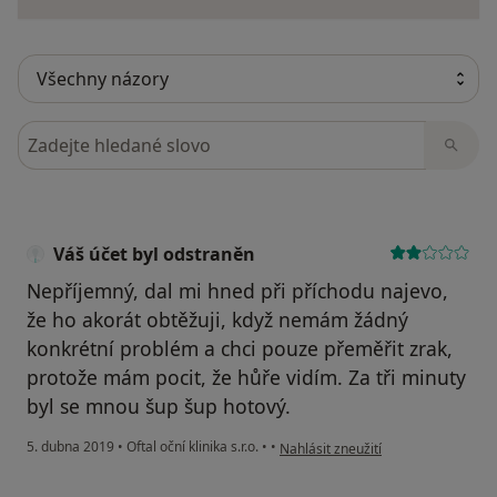
Hledejte v názorech
Váš účet byl odstraněn
Nepříjemný, dal mi hned při příchodu najevo,
že ho akorát obtěžuji, když nemám žádný
konkrétní problém a chci pouze přeměřit zrak,
protože mám pocit, že hůře vidím. Za tři minuty
byl se mnou šup šup hotový.
podle názoru uživatele Váš účet by
5. dubna 2019
•
Oftal oční klinika s.r.o.
•
•
Nahlásit zneužití