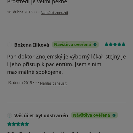
Prostředí je velmi pěkné.
podle názoru uživatele Váš účet byl odstraněn
16. dubna 2015
•
•
•
Nahlásit zneužití
Božena Illková
Návštěva ověřená
B
Pan doktor Znojemský je výborný lékař, stejný je
i jeho přístup k pacientům. Jsem s ním
maximálně spokojená.
podle názoru uživatele Božena Illková
19. února 2015
•
•
•
Nahlásit zneužití
Váš účet byl odstraněn
Návštěva ověřená