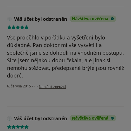
Váš účet byl odstraněn
Návštěva ověřená
Vše proběhlo v pořádku a vyšetření bylo
důkladné. Pan doktor mi vše vysvětlil a
společně jsme se dohodli na vhodném postupu.
Sice jsem nějakou dobu čekala, ale jinak si
nemohu stěžovat, předepsané brýle jsou rovněž
dobré.
podle názoru uživatele Váš účet byl odstraněn
6. června 2015
•
•
•
Nahlásit zneužití
Váš účet byl odstraněn
Návštěva ověřená