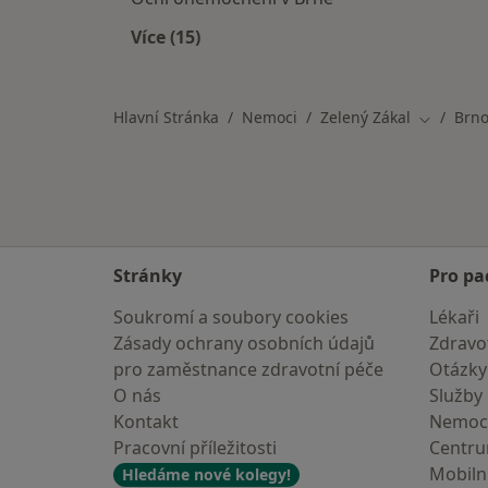
Více (15)
Více v kategorii: Nemoci v Brně
Hlavní Stránka
Nemoci
Zelený Zákal
Brn
Změna m
Stránky
Pro pa
Soukromí a soubory cookies
Lékaři
Zásady ochrany osobních údajů
Zdravot
pro zaměstnance zdravotní péče
Otázky
O nás
Služby
Kontakt
Nemoc
Pracovní příležitosti
Centr
Mobilní
Hledáme nové kolegy!