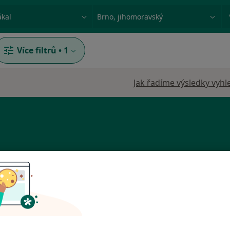
ace, nemoc nebo příjmení
Město nebo region
Více filtrů
•
1
Jak řadíme výsledky vyhl
uk
Dnes
Zítra
So
Ne
6 Srpen
7 Srpen
8 Srpen
9 Srpen
Online rezervace termínu není k dispozic