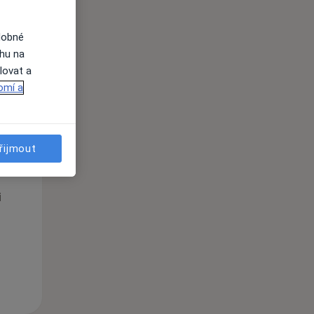
dobné
ahu na
lovat a
omí a
Po
Út
St
řijmout
10 Srpen
11 Srpen
12 Srpen
i