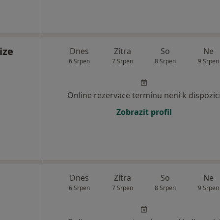
ize
Dnes
Zítra
So
Ne
6 Srpen
7 Srpen
8 Srpen
9 Srpen
Online rezervace termínu není k dispozic
Zobrazit profil
Dnes
Zítra
So
Ne
6 Srpen
7 Srpen
8 Srpen
9 Srpen