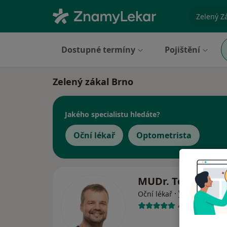
specializ
Dostupné termíny
Pojištění
Zelený zákal Brno
Jakého specialistu hledáte?
Oční lékař
Optometrista
MUDr. Tomáš Mň
·
Více
Oční lékař
455 názorů