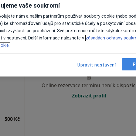
ujeme vaše soukromí
Zobrazit telefonní číslo
ovolujete nám a našim partnerům používat soubory cookie (nebo po
e) ke shromažďování údajů pro statistické účely a poskytování obs
ich zvyklostí při procházení. Své preference můžete kdykoli zkontro
700 Kč
t v nastavení. Další informace naleznete v
zásadách ochrany soukr
okie.
Dnes
Zítra
So
Ne
P
6 Srpen
7 Srpen
8 Srpen
9 Srpen
Upravit nastavení
Online rezervace termínu není k dispozic
Zobrazit profil
e
500 Kč