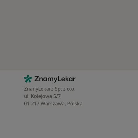
Kontakt
ZnamyLekar - Hlavní stránka
ZnanyLekarz Sp. z o.o.
ul. Kolejowa 5/7
01-217 Warszawa, Polska