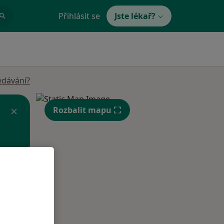
Přihlásit se
Jste lékař?
edávání?
Rozbalit mapu
Po
Út
St
10 Srpen
11 Srpen
12 Srpen
i