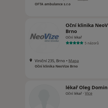
OFTA ambulance s.r.o
Oční klinika NeoV
Brno
Oční lékař
5 názorů
Viniční 235, Brno
•
Mapa
Oční klinika NeoVize Brno
lékař Oleg Domin
·
Více
Oční lékař