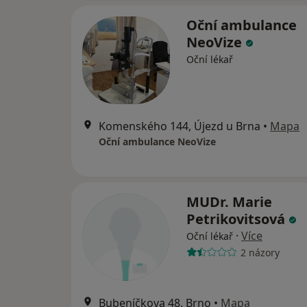
Oční ambulance
NeoVize
Oční lékař
Komenského 144, Újezd u Brna
•
Mapa
Oční ambulance NeoVize
MUDr. Marie
Petrikovitsová
·
Více
Oční lékař
2 názory
Bubeníčkova 48, Brno
•
Mapa