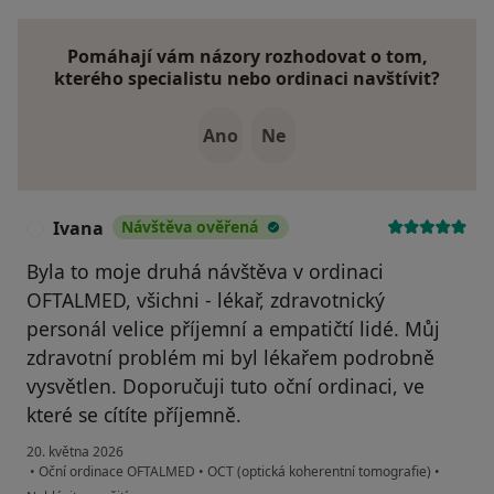
Pomáhají vám názory rozhodovat o tom,
kterého specialistu nebo ordinaci navštívit?
Ano
Ne
Ivana
Návštěva ověřená
I
Byla to moje druhá návštěva v ordinaci
OFTALMED, všichni - lékař, zdravotnický
personál velice příjemní a empatičtí lidé. Můj
zdravotní problém mi byl lékařem podrobně
vysvětlen. Doporučuji tuto oční ordinaci, ve
které se cítíte příjemně.
20. května 2026
•
Oční ordinace OFTALMED
•
OCT (optická koherentní tomografie)
•
podle názoru uživatele Ivana