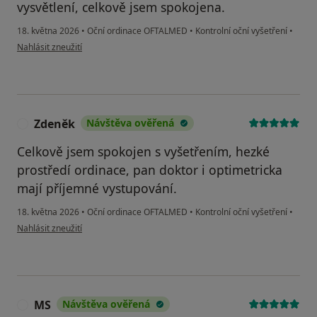
vysvětlení, celkově jsem spokojena.
18. května 2026
•
Oční ordinace OFTALMED
•
Kontrolní oční vyšetření
•
podle názoru uživatele Jana
Nahlásit zneužití
Zdeněk
Návštěva ověřená
Z
Celkově jsem spokojen s vyšetřením, hezké
prostředí ordinace, pan doktor i optimetricka
mají příjemné vystupování.
18. května 2026
•
Oční ordinace OFTALMED
•
Kontrolní oční vyšetření
•
podle názoru uživatele Zdeněk
Nahlásit zneužití
MS
Návštěva ověřená
M