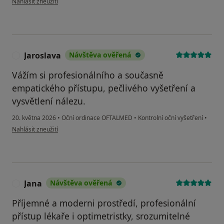
Nahlásit zneužití
Jaroslava
Návštěva ověřená
J
Vážím si profesionálního a současně
empatického přístupu, pečlivého vyšetření a
vysvětlení nálezu.
20. května 2026
•
Oční ordinace OFTALMED
•
Kontrolní oční vyšetření
•
podle názoru uživatele Jaroslava
Nahlásit zneužití
Jana
Návštěva ověřená
J
Příjemné a moderni prostředí, profesionální
přístup lékaře i optimetristky, srozumitelné