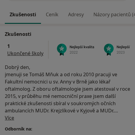
Zkušenosti
Ceník
Adresy
Názory pacientů (
Zkušenosti
1
Ukončené školy
Dobrý den,
jmenuji se Tomáš Mňuk a od roku 2010 pracuji ve
Fakultní nemocnici u sv. Anny v Brně jako lékař
oftalmolog. Z oboru oftalmologie jsem atestoval v roce
2015, v průběhu mé nemocniční praxe jsem další
praktické zkušenosti sbíral v soukromých očních
ambulancích MUDr. Krejzlíkové v Kyjově a MUDr.
O mně
Ondráčka v Břeclavi. Refrakční a kontaktologickou
Více
činnost jsem dále rozvíjel a provozoval v Optice
Odborník na:
FOKUS. Věnoval jsem se i pedagogické činnosti, kdy