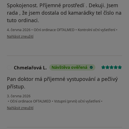
Spokojenost. Příjemné prostředí . Dekuji. Jsem
rada , že jsem dostala od kamarádky tel číslo na
tuto ordinaci.
4. června 2026
•
Oční ordinace OFTALMED
•
Kontrolní oční vyšetření
•
podle názoru uživatele Alena Dedíková
Nahlásit zneužití
Chmelařová L.
Návštěva ověřená
C
Pan doktor má příjemné vystupování a pečlivý
přístup.
3. června 2026
•
Oční ordinace OFTALMED
•
Vstupní (první) oční vyšetření
•
podle názoru uživatele Chmelařová L.
Nahlásit zneužití