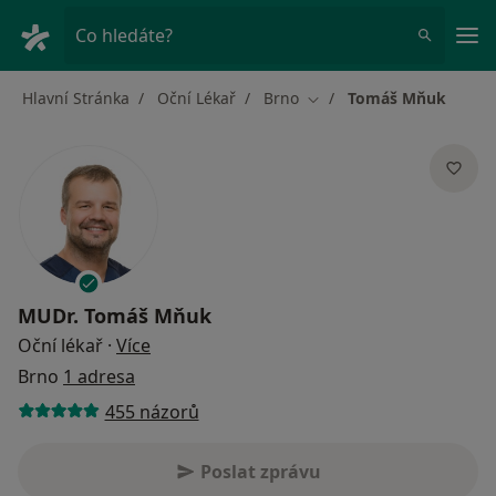
Hla
Co hledáte?
Hlavní Stránka
Oční Lékař
Brno
Tomáš Mňuk
Změna města
MUDr.
Tomáš Mňuk
o specializacích
Oční lékař
·
Více
Brno
1 adresa
455 názorů
Poslat zprávu