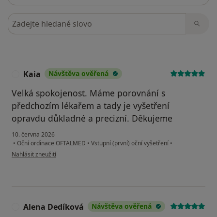
Hledejte v názorech
Kaia
Návštěva ověřená
K
Velká spokojenost. Máme porovnání s
předchozím lékařem a tady je vyšetření
opravdu důkladné a precizní. Děkujeme
10. června 2026
•
Oční ordinace OFTALMED
•
Vstupní (první) oční vyšetření
•
podle názoru uživatele Kaia
Nahlásit zneužití
Alena Dedíková
Návštěva ověřená
A