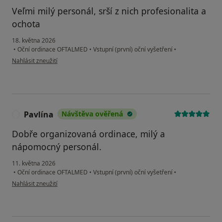
Veľmi milý personál, srší z nich profesionalita a
ochota
18. května 2026
•
Oční ordinace OFTALMED
•
Vstupní (první) oční vyšetření
•
podle názoru uživatele MS
Nahlásit zneužití
Pavlína
Návštěva ověřená
P
Dobře organizovaná ordinace, milý a
nápomocný personál.
11. května 2026
•
Oční ordinace OFTALMED
•
Vstupní (první) oční vyšetření
•
podle názoru uživatele Pavlína
Nahlásit zneužití