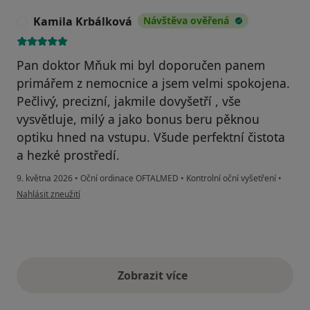
Kamila Krbálková
Návštěva ověřená
K
Pan doktor Mňuk mi byl doporučen panem
primářem z nemocnice a jsem velmi spokojena.
Pečlivý, precizní, jakmile dovyšetří , vše
vysvětluje, milý a jako bonus beru pěknou
optiku hned na vstupu. Všude perfektní čistota
a hezké prostředí.
9. května 2026
•
Oční ordinace OFTALMED
•
Kontrolní oční vyšetření
•
podle názoru uživatele Kamila Krbálková
Nahlásit zneužití
Zobrazit více
výše uvedené názory