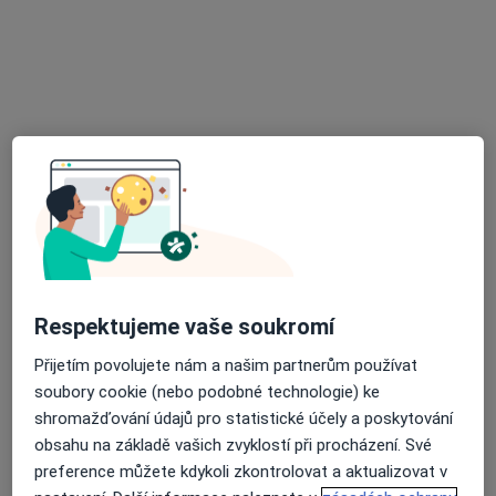
Oční lékař
Komenského 144, Újezd u Brna
•
Mapa
Oční ambulance NeoVize
Tato klinika nemá specialisty s dostupnými termíny v online kalendáři
Zobrazit profil
Respektujeme vaše soukromí
Přijetím povolujete nám a našim partnerům používat
soubory cookie (nebo podobné technologie) ke
MUDr. Michal Znojemský
shromažďování údajů pro statistické účely a poskytování
obsahu na základě vašich zvyklostí při procházení. Své
Oční lékař
15 názorů
preference můžete kdykoli zkontrolovat a aktualizovat v