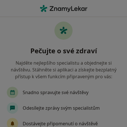
Hla
Oční Lékař • Brno, jihomoravský
Filtry
• 1
Mapa
Doporučení oční lékaři s Zdravotní
Pečujte o své zdraví
pojišťovna ministerstva vnitra ČR Brno
Jak řadíme výsledky vyhledávání?
Najděte nejlepšího specialistu a objednejte si
návštěvu. Stáhněte si aplikaci a získejte bezplatný
přístup k všem funkcím připraveným pro vás:
Snadno spravujte své návštěvy
Odesílejte zprávy svým specialistům
MUDr. Tomáš Mňuk
Dostávejte připomenutí o návštěvě
·
Více
Oční lékař