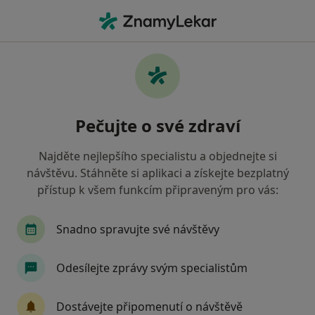
Hla
Oční Lékař • Brno, jihomoravský
Filtry
• 1
Mapa
Doporučení oční lékaři s Všeobecná
Pečujte o své zdraví
zdravotní pojišťovna Brno
Jak řadíme výsledky vyhledávání?
Najděte nejlepšího specialistu a objednejte si
návštěvu. Stáhněte si aplikaci a získejte bezplatný
přístup k všem funkcím připraveným pro vás:
Snadno spravujte své návštěvy
Odesílejte zprávy svým specialistům
MUDr. Tomáš Mňuk
Dostávejte připomenutí o návštěvě
·
Více
Oční lékař