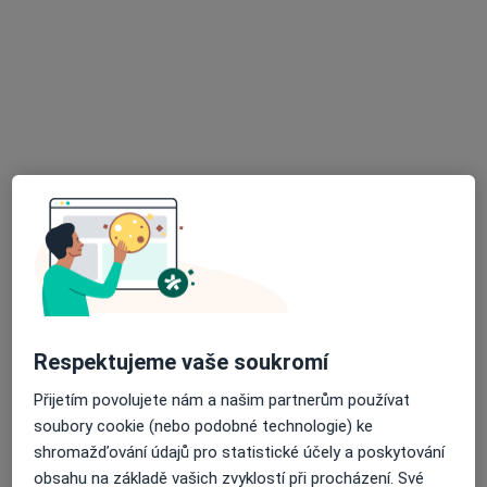
Oční lékař
Komenského 144, Újezd u Brna
•
Mapa
Oční ambulance NeoVize
Tato klinika nemá specialisty s dostupnými termíny v online kalendáři
Zobrazit profil
Respektujeme vaše soukromí
Přijetím povolujete nám a našim partnerům používat
MUDr. Michal Znojemský
soubory cookie (nebo podobné technologie) ke
Oční lékař
shromažďování údajů pro statistické účely a poskytování
15 názorů
obsahu na základě vašich zvyklostí při procházení. Své