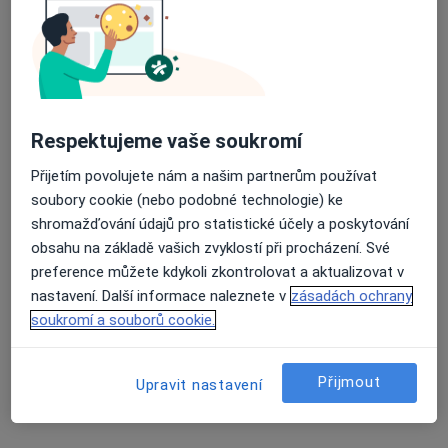
10 názorů
Jihlavská 20, Brno
•
Mapa
Průměrné hodnocení na Apple a Play Store 4.5
Fakultní nemocnice Brno
Tento specialista nenabízí online rezervaci termínu na této adrese.
Respektujeme vaše soukromí
Rezervovat termín
Přijetím povolujete nám a našim partnerům používat
soubory cookie (nebo podobné technologie) ke
shromažďování údajů pro statistické účely a poskytování
obsahu na základě vašich zvyklostí při procházení. Své
preference můžete kdykoli zkontrolovat a aktualizovat v
nastavení. Další informace naleznete v
zásadách ochrany
soukromí a souborů cookie.
Masarykův onkologický ústav
Přijmout
Upravit nastavení
·
Více
Onkolog, Alergolog, Anesteziolog
41 názorů