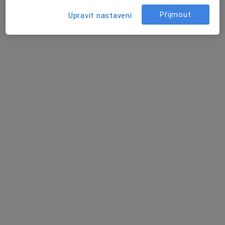
Přijmout
Upravit nastavení
MUDr. Lenka Šmardová
Onkolog, Internista
Jihlavská 20, Brno
•
Mapa
Fakultní nemocnice Brno
Tento specialista nenabízí online rezervaci termínu na této adrese.
Rezervovat termín