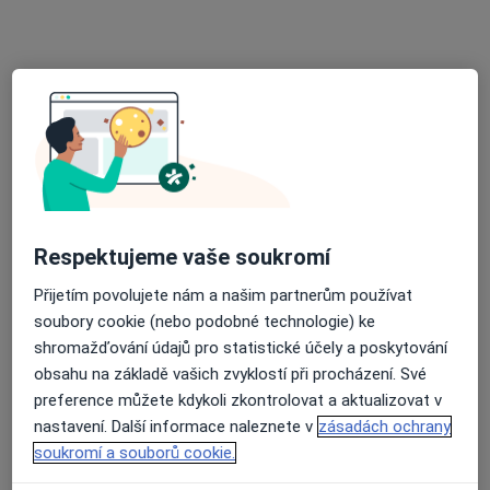
Tento specialista nenabízí online rezervaci termínu na této adrese.
Rezervovat termín
Respektujeme vaše soukromí
Přijetím povolujete nám a našim partnerům používat
Dagmar Adámková-Krákorová
soubory cookie (nebo podobné technologie) ke
Onkolog, Internista
shromažďování údajů pro statistické účely a poskytování
obsahu na základě vašich zvyklostí při procházení. Své
Žlutý kopec 543/7, Brno
•
Mapa
preference můžete kdykoli zkontrolovat a aktualizovat v
Masarykův onkologický ústav
nastavení. Další informace naleznete v
zásadách ochrany
Tento specialista nenabízí online rezervaci termínu na této adrese.
soukromí a souborů cookie.
Rezervovat termín