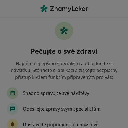
Hla
Onkolog • Brno, jihomoravský
Filtry
• 1
Mapa
Doporučení onkologové s Vojenská
Pečujte o své zdraví
zdravotní pojišťovna ČR Brno
Jak řadíme výsledky vyhledávání?
Najděte nejlepšího specialistu a objednejte si
návštěvu. Stáhněte si aplikaci a získejte bezplatný
přístup k všem funkcím připraveným pro vás:
Snadno spravujte své návštěvy
Odesílejte zprávy svým specialistům
MUDr. Zdeněk Král CSc.
Dostávejte připomenutí o návštěvě
Onkolog