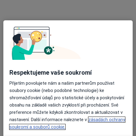
Tento specialista nenabízí online rezervaci termínu na této adrese.
Rezervovat termín
Respektujeme vaše soukromí
Přijetím povolujete nám a našim partnerům používat
Dagmar Adámková-Krákorová
soubory cookie (nebo podobné technologie) ke
Onkolog, Internista
shromažďování údajů pro statistické účely a poskytování
Žlutý kopec 543/7, Brno
•
Mapa
obsahu na základě vašich zvyklostí při procházení. Své
Masarykův onkologický ústav
preference můžete kdykoli zkontrolovat a aktualizovat v
nastavení. Další informace naleznete v
zásadách ochrany
Tento specialista nenabízí online rezervaci termínu na této adrese.
soukromí a souborů cookie.
Rezervovat termín