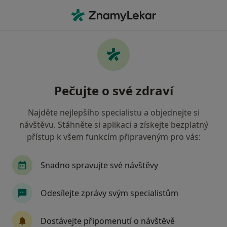
Hla
Onkolog • Brno, jihomoravský
Filtry
• 1
Mapa
Doporučení onkologové s Revírní bratrská
Pečujte o své zdraví
pokladna, zdravotní pojišťovna Brno
Jak řadíme výsledky vyhledávání?
Najděte nejlepšího specialistu a objednejte si
návštěvu. Stáhněte si aplikaci a získejte bezplatný
přístup k všem funkcím připraveným pro vás:
Snadno spravujte své návštěvy
Odesílejte zprávy svým specialistům
MUDr. Zdeněk Král CSc.
Dostávejte připomenutí o návštěvě
Onkolog