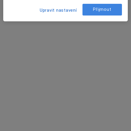
Přijmout
Upravit nastavení
Kristýna Divišová
Onkolog
Pekařská 53, Brno
•
Mapa
Fakultní nemocnice U sv. Anny
Tento specialista nenabízí online rezervaci termínu na této adrese.
Rezervovat termín