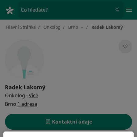
Hla
Co hledáte?
Hlavní Stránka
Onkolog
Brno
Radek Lakomý
Změna města
Radek Lakomý
o specializacích
Onkolog
·
Více
Brno
1 adresa
Kontaktní údaje