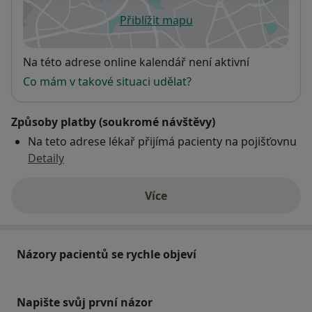
Přiblížit mapu
se otevře v nové záložce
Dostupnost
Na této adrese online kalendář není aktivní
Co mám v takové situaci udělat?
Způsoby platby (soukromé návštěvy)
Na teto adrese lékař přijímá pacienty na pojišťovnu
Detaily
Více
o adrese
Názory pacientů se rychle objeví
Napište svůj první názor