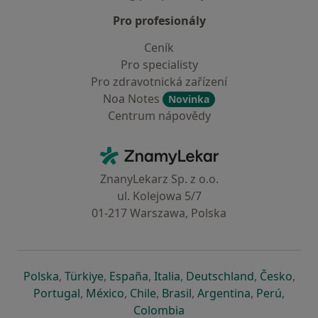
Pro profesionály
Ceník
Pro specialisty
Pro zdravotnická zařízení
Noa Notes
Novinka
Centrum nápovědy
Kontakt
ZnamyLekar - Hlavní stránka
ZnanyLekarz Sp. z o.o.
ul. Kolejowa 5/7
01-217 Warszawa, Polska
se otevře v nové záložce
se otevře v nové záložce
se otevře v nové záložce
se otevře v nové záložce
se otevře v 
se o
Polska
,
Türkiye
,
España
,
Italia
,
Deutschland
,
Česko
,
se otevře v nové záložce
se otevře v nové záložce
se otevře v nové záložce
se otevře v nové záložc
se otevře v 
se ote
Portugal
,
México
,
Chile
,
Brasil
,
Argentina
,
Perú
,
se otevře v nové záložce
Colombia