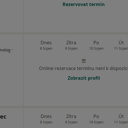
Rezervovat termín
Dnes
Zítra
Po
Út
8 Srpen
9 Srpen
10 Srpen
11 Srpe
·
inolog
Online rezervace termínu není k dispozic
Zobrazit profil
ec
Dnes
Zítra
Po
Út
8 Srpen
9 Srpen
10 Srpen
11 Srpe