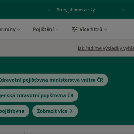
ace, nemoc nebo příjmení
Město nebo region
ermíny
Pojištění
Více filtrů
Jak řadíme výsledky vyhl
Zdravotní pojišťovna ministerstva vnitra ČR
jenská zdravotní pojišťovna ČR
 pojišťovna
Zobrazit více