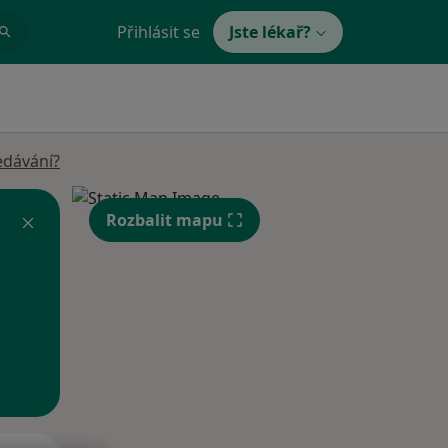
Přihlásit se
Jste lékař?
edávání?
Rozbalit mapu