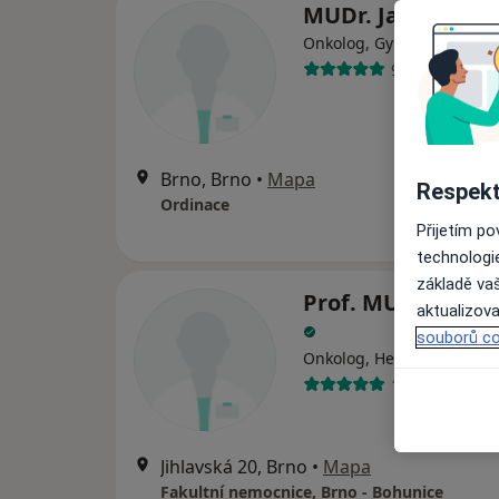
MUDr. Jaroslav K
Onkolog, Gynekolog
90 názorů
Brno, Brno
•
Mapa
Respekt
Ordinace
Přijetím p
technologi
základě vaš
Prof. MUDr. Jiří V
aktualizova
souborů co
Onkolog, Hematolog
11 názorů
Jihlavská 20, Brno
•
Mapa
Fakultní nemocnice, Brno - Bohunice