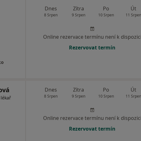
Dnes
Zítra
Po
Út
8 Srpen
9 Srpen
10 Srpen
11 Srpe
Online rezervace termínu není k dispozic
Rezervovat termín
ko
ová
Dnes
Zítra
Po
Út
8 Srpen
9 Srpen
10 Srpen
11 Srpe
 lékař
Online rezervace termínu není k dispozic
Rezervovat termín