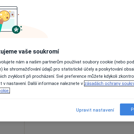
otrba
Dnes
Zítra
Po
Út
8 Srpen
9 Srpen
10 Srpen
11 Srpe
Online rezervace termínu není k dispozic
Rezervovat termín
ujeme vaše soukromí
ovolujete nám a našim partnerům používat soubory cookie (nebo po
e) ke shromažďování údajů pro statistické účely a poskytování obs
ich zvyklostí při procházení. Své preference můžete kdykoli zkontro
orlíček
Dnes
Zítra
Po
Út
t v nastavení. Další informace naleznete v
zásadách ochrany soukr
8 Srpen
9 Srpen
10 Srpen
11 Srpe
okie.
Online rezervace termínu není k dispozic
P
Upravit nastavení
Rezervovat termín