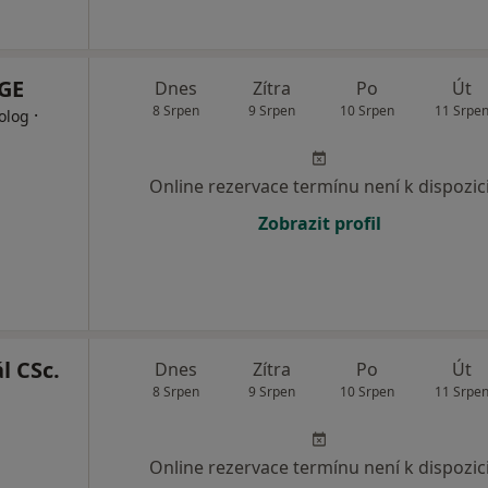
GE
Dnes
Zítra
Po
Út
8 Srpen
9 Srpen
10 Srpen
11 Srpe
·
olog
Online rezervace termínu není k dispozic
Zobrazit profil
l CSc.
Dnes
Zítra
Po
Út
8 Srpen
9 Srpen
10 Srpen
11 Srpe
Online rezervace termínu není k dispozic