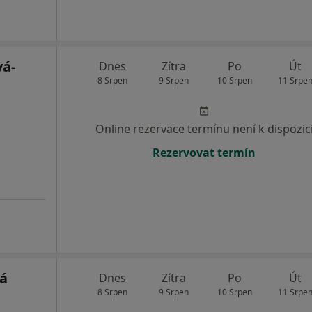
á-
Dnes
Zítra
Po
Út
8 Srpen
9 Srpen
10 Srpen
11 Srpe
Online rezervace termínu není k dispozic
Rezervovat termín
á
Dnes
Zítra
Po
Út
8 Srpen
9 Srpen
10 Srpen
11 Srpe