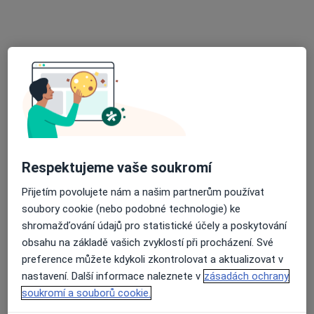
Tento specialista nenabízí online rezervaci termínu na této adrese.
Rezervovat termín
Respektujeme vaše soukromí
Přijetím povolujete nám a našim partnerům používat
Dagmar Adámková-Krákorová
soubory cookie (nebo podobné technologie) ke
Onkolog, Internista
shromažďování údajů pro statistické účely a poskytování
Žlutý kopec 543/7, Brno
•
Mapa
obsahu na základě vašich zvyklostí při procházení. Své
Masarykův onkologický ústav
preference můžete kdykoli zkontrolovat a aktualizovat v
nastavení. Další informace naleznete v
zásadách ochrany
Tento specialista nenabízí online rezervaci termínu na této adrese.
soukromí a souborů cookie.
Rezervovat termín