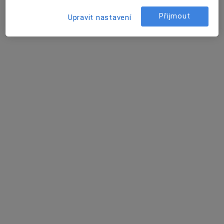
Přijmout
Upravit nastavení
Kristýna Divišová
Onkolog
Pekařská 53, Brno
•
Mapa
Fakultní nemocnice U sv. Anny
Tento specialista nenabízí online rezervaci termínu na této adrese.
Rezervovat termín