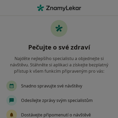
Hla
Onkolog • Brno, jihomoravský
Filtry
• 1
Mapa
Doporučení onkologové s Zdravotní
Pečujte o své zdraví
pojišťovna ministerstva vnitra ČR Brno
Jak řadíme výsledky vyhledávání?
Najděte nejlepšího specialistu a objednejte si
návštěvu. Stáhněte si aplikaci a získejte bezplatný
přístup k všem funkcím připraveným pro vás:
Snadno spravujte své návštěvy
Odesílejte zprávy svým specialistům
MUDr. Zdeněk Král CSc.
Dostávejte připomenutí o návštěvě
Onkolog