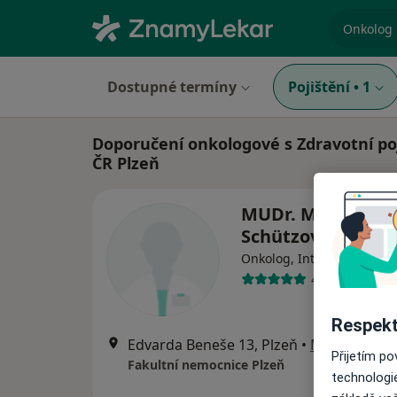
specializ
Dostupné termíny
Pojištění
•
1
Doporučení onkologové s Zdravotní poj
ČR Plzeň
MUDr. Miroslava
Schützová
Onkolog, Internista, Diagn
4 názory
Respekt
Edvarda Beneše 13, Plzeň
•
Mapa
Přijetím p
Fakultní nemocnice Plzeň
technologi