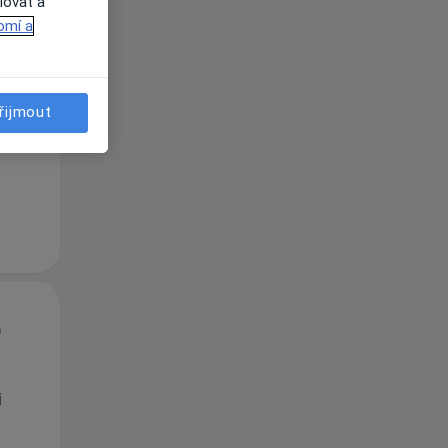
lovat a
omí a
Út
St
Čt
n
11 Srpen
12 Srpen
13 Srpen
řijmout
i
Út
St
Čt
n
11 Srpen
12 Srpen
13 Srpen
i