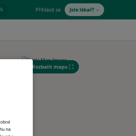
Přihlásit se
Jste lékař?
Rozbalit mapu
Út
St
Čt
n
11 Srpen
12 Srpen
13 Srpen
i
dobné
ahu na