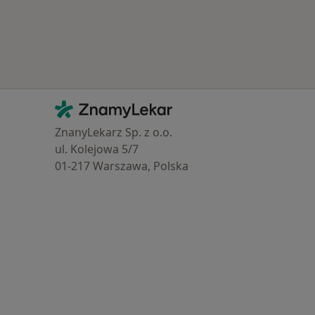
Kontakt
ZnamyLekar - Hlavní stránka
ZnanyLekarz Sp. z o.o.
ul. Kolejowa 5/7
01-217 Warszawa, Polska