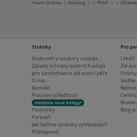
Hlavní Stránka
Onkolog
Plzeň
Zdravotn
Změna města
Změna měst
Stránky
Pro pa
Soukromí a soubory cookies
Lékaři
Zásady ochrany osobních údajů
Zdravot
pro zaměstnance zdravotní péče
Otázky
O nás
Služby
Kontakt
Nemoc
Pracovní příležitosti
Centr
Mobilní
Hledáme nové kolegy!
Podmínky
Blog p
Partneři
Jak řadíme výsledky vyhledávání?
Přístupnost