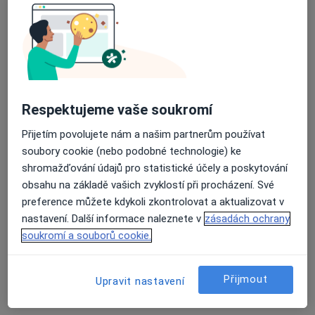
Ordinace nemocí kožních a pohlavních
Tento specialista nenabízí online rezervaci termínu na této adrese.
Rezervovat termín
Respektujeme vaše soukromí
Přijetím povolujete nám a našim partnerům používat
soubory cookie (nebo podobné technologie) ke
shromažďování údajů pro statistické účely a poskytování
obsahu na základě vašich zvyklostí při procházení. Své
preference můžete kdykoli zkontrolovat a aktualizovat v
MUDr. Ivana Telínová
nastavení. Další informace naleznete v
zásadách ochrany
soukromí a souborů cookie.
Dermatolog
Edvarda Beneše 9, Plzeň
•
Mapa
Fakultní nemocnice Plzeň
Přijmout
Upravit nastavení
Tento specialista nenabízí online rezervaci termínu na této adrese.