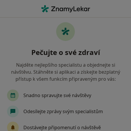
Hla
Dermatolog • Plzeň, plzeňský
Filtry
• 1
Mapa
Doporučení dermatologové s Zdravotní
Pečujte o své zdraví
pojišťovna ministerstva vnitra ČR Plzeň
Jak řadíme výsledky vyhledávání?
Najděte nejlepšího specialistu a objednejte si
návštěvu. Stáhněte si aplikaci a získejte bezplatný
přístup k všem funkcím připraveným pro vás:
Snadno spravujte své návštěvy
Odesílejte zprávy svým specialistům
MUDr. Jiří Mašek
Dostávejte připomenutí o návštěvě
Dermatolog