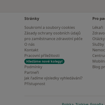
Stránky
Pro pa
Soukromí a soubory cookies
Lékaři
Zásady ochrany osobních údajů
Zdravot
pro zaměstnance zdravotní péče
Otázky
O nás
Služby
Kontakt
Nemoc
Pracovní příležitosti
Centr
Mobilní
Hledáme nové kolegy!
Podmínky
Blog p
Partneři
Jak řadíme výsledky vyhledávání?
Přístupnost
se otevře v nové 
se otevře
s
Polska
,
Türkiye
,
España
,