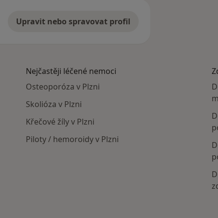
Upravit nebo spravovat profil
Nejčastěji léčené nemoci
Z
Osteoporóza v Plzni
D
m
Skolióza v Plzni
D
Křečové žíly v Plzni
p
Piloty / hemoroidy v Plzni
D
p
D
z