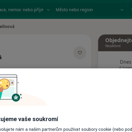
ace, nemoc nebo příjmení
Město nebo region
elínová
a
Objednejt
Neaktivní
á
Dnes
ializacích
6 Srpen
Tento 
Rezervovat termín
ujeme vaše soukromí
Názory pacientů
ovolujete nám a našim partnerům používat soubory cookie (nebo po