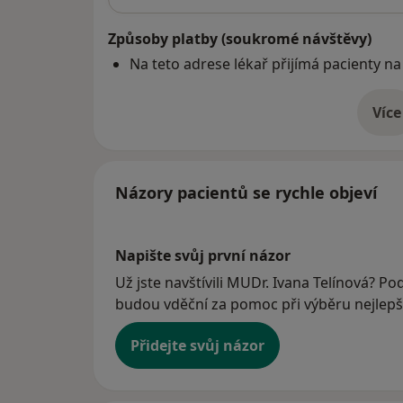
Způsoby platby (soukromé návštěvy)
Na teto adrese lékař přijímá pacienty na
Více
o 
Názory pacientů se rychle objeví
Napište svůj první názor
Už jste navštívili MUDr. Ivana Telínová? Pod
budou vděční za pomoc při výběru nejlepší
Přidejte svůj názor