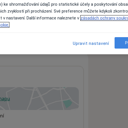
e) ke shromažďování údajů pro statistické účely a poskytování obs
ich zvyklostí při procházení. Své preference můžete kdykoli zkontro
t v nastavení. Další informace naleznete v
zásadách ochrany soukr
ách nejsou k dispozici
okie.
ádné informace o svých službách.
P
Upravit nastavení
 mapu
 otevře v nové záložce
ní