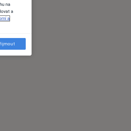
ahu na
lovat a
omí a
řijmout