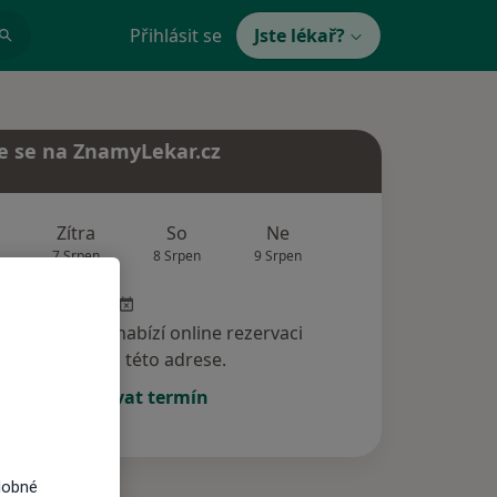
Přihlásit se
Jste lékař?
e se na ZnamyLekar.cz
Zítra
So
Ne
Po
Út
7 Srpen
8 Srpen
9 Srpen
10 Srpen
11 Srp
specialista nenabízí online rezervaci
termínu na této adrese.
Rezervovat termín
dobné