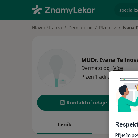
specializ
Hlavní Stránka
Dermatolog
Plzeň
Ivana T
Změna měst
MUDr.
Ivana Telínov
o spec
Dermatolog
·
Více
Plzeň
1 adresa
Kontaktní údaje
Respekt
Ceník
Adresy
Přijetím p