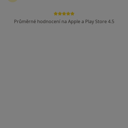
Revírní bratrská pokladna, zdravotní pojišťovna
Průměrné hodnocení na Apple a Play Store 4.5
Medical Institut care s.r.o.
·
Více
Dermatolog, Dentální hygienistka, hygienista, Ortoped
Adresa 1
Adresa 2
Bezručova 16, Plzeň
•
Mapa
Medical Institut care s.r.o.
Tato klinika nemá specialisty s dostupnými termíny v online kalendáři