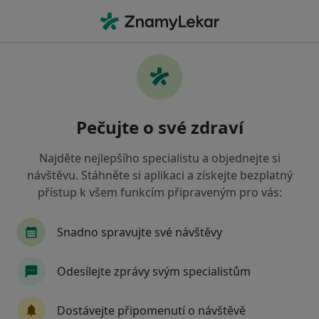
Hla
Dermatolog • Plzeň, plzeňský
Filtry
Mapa
Dermatolog Plzeň
Pečujte o své zdraví
Jak řadíme výsledky vyhledávání?
Najděte nejlepšího specialistu a objednejte si
návštěvu. Stáhněte si aplikaci a získejte bezplatný
Jakou pojišťovnu máte?
přístup k všem funkcím připraveným pro vás:
Zdravotní pojišťovna ministerstva vnitra ČR
Snadno spravujte své návštěvy
Oborová zdravotní pojišťovna
Odesílejte zprávy svým specialistům
Vojenská zdravotní pojišťovna ČR
Dostávejte připomenutí o návštěvě