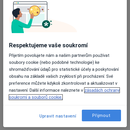
Respektujeme vaše soukromí
Přijetím povolujete nám a našim partnerům používat
MUDr. Iveta Pivovarová
soubory cookie (nebo podobné technologie) ke
·
Více
Dermatolog, Ortoped
shromažďování údajů pro statistické účely a poskytování
13 názorů
obsahu na základě vašich zvyklostí při procházení. Své
preference můžete kdykoli zkontrolovat a aktualizovat v
Adresa 1
Adresa 2
Adresa 3
nastavení. Další informace naleznete v
zásadách ochrany
soukromí a souborů cookie.
Čechova 44, Plzeň
•
Mapa
ORTOPEDIE – MUDr. Iveta Pivovarová, s.r.o.
Přijmout
Upravit nastavení
Tento specialista nenabízí online rezervaci termínu na této adrese.