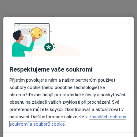
Dermatolog
Bezručova 16, Plzeň
•
Mapa
Studio krásy, EURO NOVA & PARTNER'S s.r.o.
Tento specialista nenabízí online rezervaci termínu na této adrese.
Rezervovat termín
Respektujeme vaše soukromí
Přijetím povolujete nám a našim partnerům používat
soubory cookie (nebo podobné technologie) ke
shromažďování údajů pro statistické účely a poskytování
obsahu na základě vašich zvyklostí při procházení. Své
preference můžete kdykoli zkontrolovat a aktualizovat v
MUDr. David Pupala
nastavení. Další informace naleznete v
zásadách ochrany
Dermatolog
soukromí a souborů cookie.
Bezručova 16, Plzeň
•
Mapa