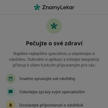
Hla
Dermatolog • Plzeň, plzeňský
Filtry
Mapa
Dermatolog Plzeň
Pečujte o své zdraví
Jak řadíme výsledky vyhledávání?
Najděte nejlepšího specialistu a objednejte si
návštěvu. Stáhněte si aplikaci a získejte bezplatný
Jakou pojišťovnu máte?
přístup k všem funkcím připraveným pro vás:
Zdravotní pojišťovna ministerstva vnitra ČR
O
Snadno spravujte své návštěvy
Odesílejte zprávy svým specialistům
Dostávejte připomenutí o návštěvě