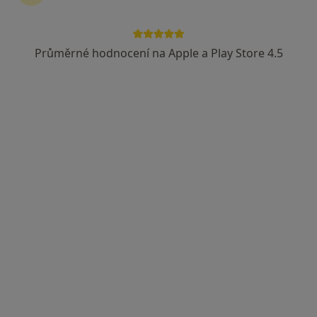
Průměrné hodnocení na Apple a Play Store 4.5
MUDr. Hana Szakos
Dermatolog
2 názory
Edvarda Beneše 1128/13, Plzeň
•
Mapa
Dermatovenerologická klinika
Tento specialista nenabízí online rezervaci termínu na této adrese.
Rezervovat termín