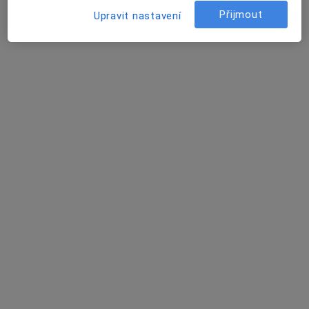
Studio krásy, EURO NOVA & PARTNER'S s.r.o.
Přijmout
Upravit nastavení
Tento specialista nenabízí online rezervaci termínu na této adrese.
Rezervovat termín
MUDr. Marika Kylarová
Dermatolog
17. listopadu 2479/12, Plzeň
•
Mapa
Fakultní Nemocnice Plzeň
Tento specialista nenabízí online rezervaci termínu na této adrese.