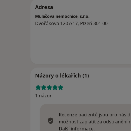
Adresa
Mulačova nemocnice, s.r.o.
Dvořákova 1207/17, Plzeň 301 00
Názory o lékařích (1)
1 názor
Recenze pacientů jsou pro nás dů
možnost zaplatit za odstranění
Další informace
Další informace.