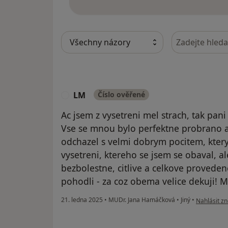
Hledejte v ná
LM
Číslo ověřené
L
Ac jsem z vysetreni mel strach, tak pani
Vse se mnou bylo perfektne probrano a
odchazel s velmi dobrym pocitem, kter
vysetreni, ktereho se jsem se obaval, a
bezbolestne, citlive a celkove provede
pohodli - za coz obema velice dekuji! M
podle názo
21. ledna 2025
•
MUDr. Jana Hamáčková
•
Jiný
•
Nahlásit zn