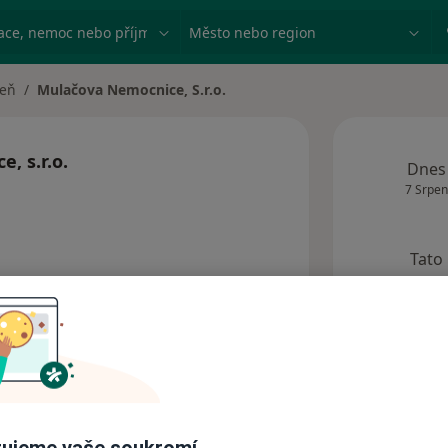
ace, nemoc nebo příjmení
Město nebo region
zeň
Mulačova Nemocnice, S.r.o.
města
, s.r.o.
Dnes
7 Srpen
Tato
obj
Názory
ujeme vaše soukromí