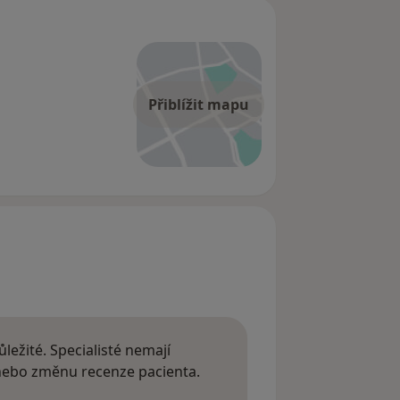
Přiblížit mapu
ležité. Specialisté nemají
 nebo změnu recenze pacienta.
 o názorech