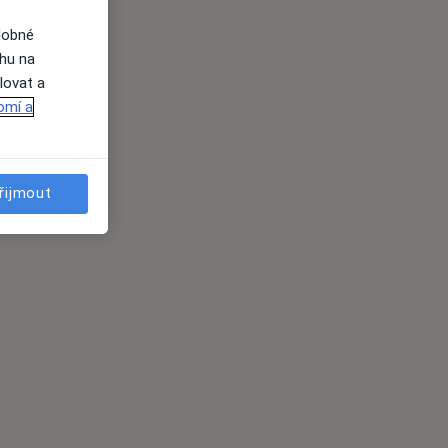
dobné
ahu na
lovat a
omí a
řijmout