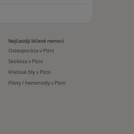
Nejčastěji léčené nemoci
Osteoporóza v Plzni
Skolióza v Plzni
Křečové žíly v Plzni
Piloty / hemoroidy v Plzni
cká zařízení