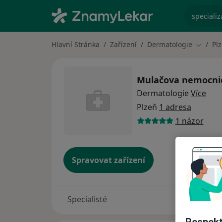
specializ
Hlavní Stránka
Zařízení
Dermatologie
Pl
Změna 
Mulačova nemocnice
Dermatologie
Více
Plzeň
1 adresa
1 názor
Spravovat zařízení
Specialisté
Adresy
Respekt