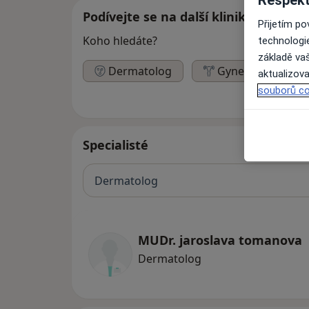
Podívejte se na další kliniky
Přijetím p
Koho hledáte?
technologi
základě vaš
Dermatolog
Gynekolog
aktualizova
souborů co
Specialisté
Dermatolog
MUDr. jaroslava tomanova
Dermatolog