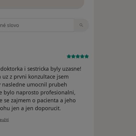
zorech
 doktorka i sestricka byly uzasne!
 uz z prvni konzultace jsem
y nasledne umocnil prubeh
le bylo naprosto profesionalni,
ne se zajmem o pacienta a jeho
ohu jen a jen doporucit.
ru uživatele LM
eužití