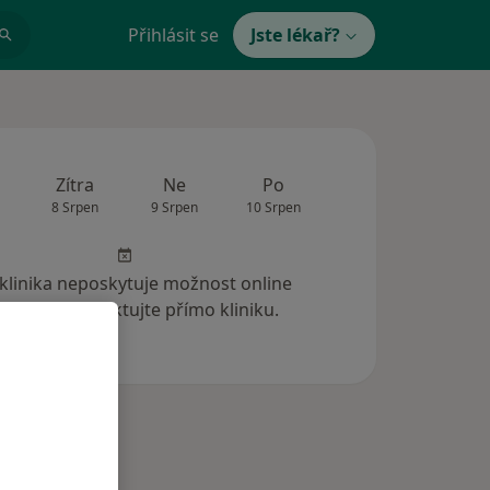
Přihlásit se
Jste lékař?
Zítra
Ne
Po
Út
St
8 Srpen
9 Srpen
10 Srpen
11 Srpen
12 Srp
 klinika neposkytuje možnost online
ednání. Kontaktujte přímo kliniku.