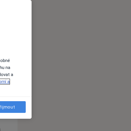
St
Čt
Pá
n
12 Srpen
13 Srpen
14 Srpen
i
dobné
ahu na
lovat a
omí a
St
Čt
Pá
řijmout
n
12 Srpen
13 Srpen
14 Srpen
i