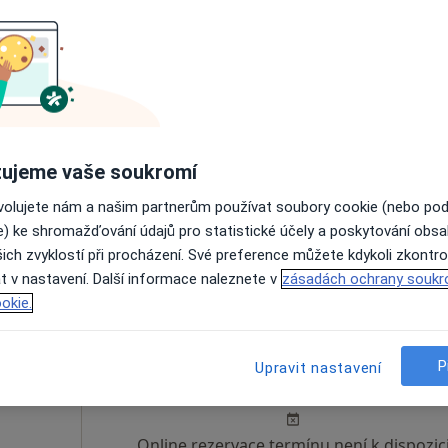
íková
Dnes
Zítra
Po
Út
8 Srpen
9 Srpen
10 Srpen
11 Srpe
Online rezervace termínu není k dispozic
ujeme vaše soukromí
Rezervovat termín
ovolujete nám a našim partnerům používat soubory cookie (nebo po
e) ke shromažďování údajů pro statistické účely a poskytování obs
ich zvyklostí při procházení. Své preference můžete kdykoli zkontro
t v nastavení. Další informace naleznete v
zásadách ochrany soukr
okie.
ová
Dnes
Zítra
Po
Út
P
Upravit nastavení
8 Srpen
9 Srpen
10 Srpen
11 Srpe
Online rezervace termínu není k dispozic