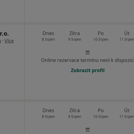
r.o.
Dnes
Zítra
Po
Út
8 Srpen
9 Srpen
10 Srpen
11 Srpe
·
Více
g
Online rezervace termínu není k dispozic
Zobrazit profil
Dnes
Zítra
Po
Út
8 Srpen
9 Srpen
10 Srpen
11 Srpe