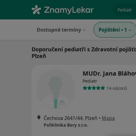
specializ
Dostupné termíny
Pojištění
•
1
Doporučení pediatři s Zdravotní pojišť
Plzeň
MUDr. Jana Bláh
Pediatr
14 názorů
Čechova 2641/44, Plzeň
•
Mapa
Poliklinika Bory s.r.o.