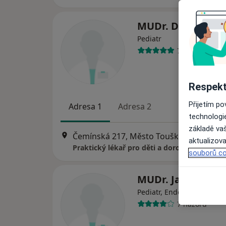
MUDr. Dana Perl
Pediatr
7 názorů
Respekt
Přijetím p
Adresa 1
Adresa 2
technologi
základě vaš
Čemínská 217, Město Touškov
•
Mapa
aktualizova
Praktický lékař pro děti a dorost
souborů co
MUDr. Jana Drnc
Pediatr, Endokrinolog
7 názorů