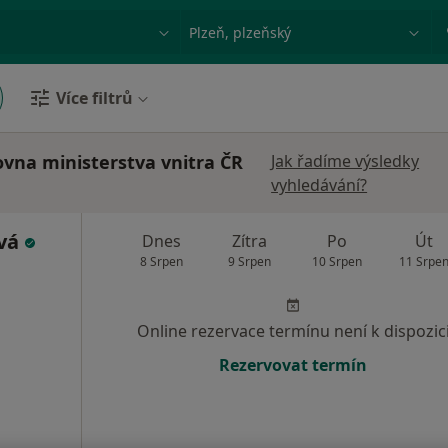
ace, nemoc nebo příjmení
Město nebo region
Více filtrů
ovna ministerstva vnitra ČR
Jak řadíme výsledky
vyhledávání?
ová
Dnes
Zítra
Po
Út
8 Srpen
9 Srpen
10 Srpen
11 Srpe
Online rezervace termínu není k dispozic
Rezervovat termín