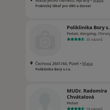
Masarykovo náměstí, Nýřany
•
Mapa
Praktický lékař pro děti a dorost
Poliklinika Bory s.
Pediatr, Alergolog, Chirur
35 názorů
Čechova 2641/44, Plzeň
•
Mapa
Poliklinika Bory s.r.o.
MUDr. Radomíra
Chvátalová
Pediatr
19 názorů