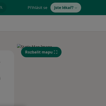
Přihlásit se
Jste lékař?
Rozbalit mapu
St
Čt
Pá
n
12 Srpen
13 Srpen
14 Srpen
i