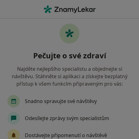
Hla
Pediatr • Znojmo, jihomoravský
Filtry
• 1
Mapa
Doporučení pediatři s Zdravotní pojišťovna
Pečujte o své zdraví
ministerstva vnitra ČR Znojmo
Jak řadíme výsledky vyhledávání?
Najděte nejlepšího specialistu a objednejte si
návštěvu. Stáhněte si aplikaci a získejte bezplatný
přístup k všem funkcím připraveným pro vás:
Snadno spravujte své návštěvy
Odesílejte zprávy svým specialistům
MUDr. Rudolf Bugner
Dostávejte připomenutí o návštěvě
Pediatr, Kardiolog