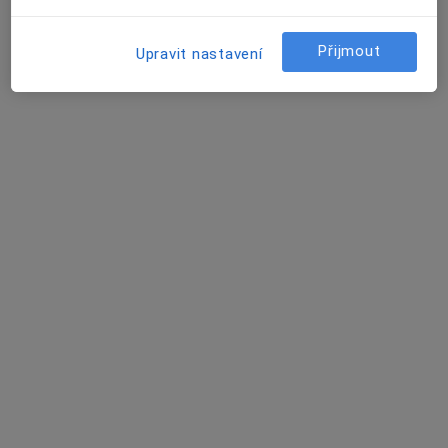
20 názorů
Přijmout
Upravit nastavení
Přímětice 744, Znojmo
•
Mapa
Praktická lékařka pro děti a dorost
Tento specialista nenabízí online rezervaci termínu na této adrese.
Rezervovat termín
Alena Mernová
Pediatr
11 názorů