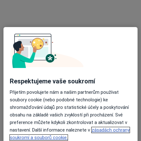
Adresa 1
Adresa 2
Adresa 3
č.d. 35, Jevišovice
•
Mapa
Praktická lékařka pro děti a dorost
Tento specialista nenabízí online rezervaci termínu na této adrese.
Rezervovat termín
Respektujeme vaše soukromí
Přijetím povolujete nám a našim partnerům používat
soubory cookie (nebo podobné technologie) ke
shromažďování údajů pro statistické účely a poskytování
obsahu na základě vašich zvyklostí při procházení. Své
preference můžete kdykoli zkontrolovat a aktualizovat v
nastavení. Další informace naleznete v
zásadách ochrany
Marie Svobodová
soukromí a souborů cookie.
Pediatr