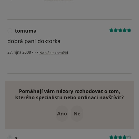
tomuma
T
dobrá paní doktorka
podle názoru uživatele tomuma
27. října 2008
•
•
•
Nahlásit zneužití
Pomáhají vám názory rozhodovat o tom,
kterého specialistu nebo ordinaci navštívit?
Ano
Ne
x