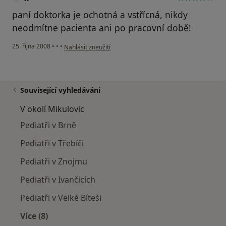
paní doktorka je ochotná a vstřícná, nikdy
neodmítne pacienta ani po pracovní době!
podle názoru uživatele x
25. října 2008
•
•
•
Nahlásit zneužití
Související vyhledávání
V okolí Mikulovic
Pediatři v Brně
Pediatři v Třebíči
Pediatři v Znojmu
Pediatři v Ivančicích
Pediatři v Velké Bíteši
Více (8)