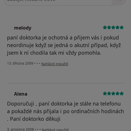
melody
M
paní doktorka je ochotná a přijem vás i pokud
neordinuje když se jedná o akutní případ, když
jsem k ní chodila tak mi vždy pomohla.
podle názoru uživatele melody
13. března 2009
•
•
•
Nahlásit zneužití
Alena
A
Doporučuji , paní doktorka je stále na telefonu
a pokaždé nás přijala i po ordinačních hodinách
. Paní doktorko děkuji
podle názoru uživatele Alena
3. prosince 2008
•
•
•
Nahlásit zneužití