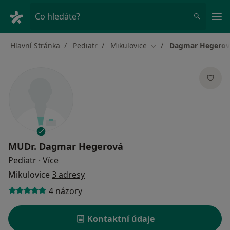
Hla
Co hledáte?
Hlavní Stránka
Pediatr
Mikulovice
Dagmar Hegerov
Změna města
MUDr.
Dagmar Hegerová
o specializacích
Pediatr
·
Více
Mikulovice
3 adresy
4 názory
Kontaktní údaje