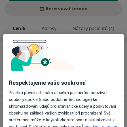
Rezervovat termín
Ceník
Adresy
Názory pacientů (4)
Ceník
Informace o službách a cenách nejsou k dispozici
Tento specialista ještě nepřidával žádné informace o
svých službách.
Respektujeme vaše soukromí
Přijetím povolujete nám a našim partnerům používat
soubory cookie (nebo podobné technologie) ke
Adresy (3)
shromažďování údajů pro statistické účely a poskytování
obsahu na základě vašich zvyklostí při procházení. Své
Adresa 1
Adresa 2
Adresa 3
preference můžete kdykoli zkontrolovat a aktualizovat v
nastavení. Další informace naleznete v
zásadách ochrany