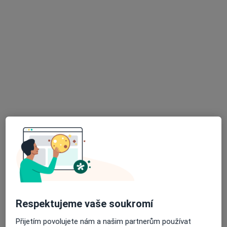
Hana Bendáková
Pediatr
9 názorů
Benešovo náměstí 123, Křižanov
•
Mapa
Praktický lékař pro děti a dorost
Tento specialista nenabízí online rezervaci termínu na této adrese.
Rezervovat termín
K dispozici jsou online konzultace
Specialisté ve vaší oblasti nenabízí osobní návštěvy.
Zkuste místo toho online konzultace.
Respektujeme vaše soukromí
Přijetím povolujete nám a našim partnerům používat