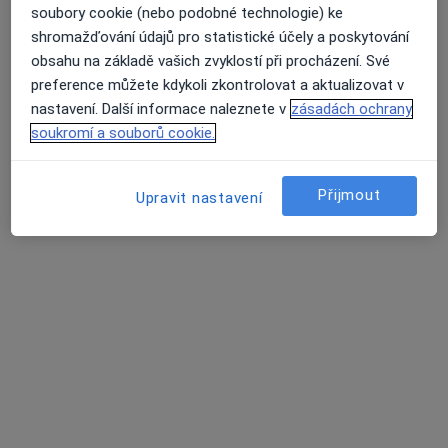
soubory cookie (nebo podobné technologie) ke
shromažďování údajů pro statistické účely a poskytování
obsahu na základě vašich zvyklostí při procházení. Své
preference můžete kdykoli zkontrolovat a aktualizovat v
MUDr. Martina Matulová
nastavení. Další informace naleznete v
zásadách ochrany
·
Více
Pediatr
soukromí a souborů cookie.
12 názorů
Tento specialista nenabízí online rezervaci termínu na této adrese.
Přijmout
Upravit nastavení
Rezervovat termín
MUDr. Daniela Ondřichová Nováková