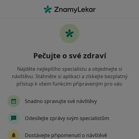
Hla
Pediatr • Velké Meziříčí, vysočina
Filtry
Mapa
Pediatr Velké Meziříčí
Pečujte o své zdraví
Jak řadíme výsledky vyhledávání?
Najděte nejlepšího specialistu a objednejte si
návštěvu. Stáhněte si aplikaci a získejte bezplatný
Jakou pojišťovnu máte?
přístup k všem funkcím připraveným pro vás:
Všeobecná zdravotní pojišťovna
Zdravotní poj
Snadno spravujte své návštěvy
Odesílejte zprávy svým specialistům
Dostávejte připomenutí o návštěvě