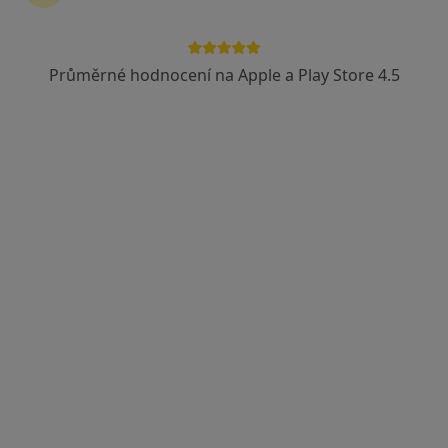
Průměrné hodnocení na Apple a Play Store 4.5
MUDr. Jana Ráboňová
Pediatr
22 názorů
Tyršova 223, Velká Bíteš
•
Mapa
Poliklinika Velká Bíteš
Tento specialista nenabízí online rezervaci termínu na této adrese.
Rezervovat termín