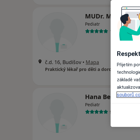
MUDr. Milan Buš
Pediatr
15 názorů
Respekt
č.d. 16, Budišov
•
Mapa
Přijetím p
Praktický lékař pro děti a dorost
technologi
základě vaš
aktualizova
souborů co
Hana Bendáková
Pediatr
9 názorů