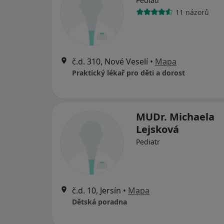
Pediatr
11 názorů
č.d. 310, Nové Veselí
•
Mapa
Praktický lékař pro děti a dorost
MUDr. Michaela
Lejsková
Pediatr
č.d. 10, Jersín
•
Mapa
Dětská poradna