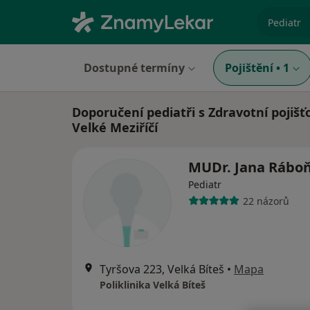
specializ
Dostupné termíny
Pojištění
•
1
Doporučení pediatři s Zdravotní pojišť
Velké Meziříčí
MUDr. Jana Rábo
Pediatr
22 názorů
Tyršova 223, Velká Bíteš
•
Mapa
Poliklinika Velká Bíteš