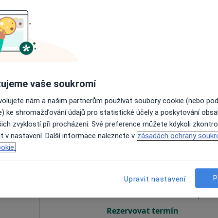
ek
Dnes
Zítra
So
Ne
6 Srpen
7 Srpen
8 Srpen
9 Srpen
Online rezervace termínu není k dispozic
ujeme vaše soukromí
Rezervovat termín
ovolujete nám a našim partnerům používat soubory cookie (nebo po
e) ke shromažďování údajů pro statistické účely a poskytování obs
ich zvyklostí při procházení. Své preference můžete kdykoli zkontro
t v nastavení. Další informace naleznete v
zásadách ochrany soukr
okie.
Dnes
Zítra
So
Ne
6 Srpen
7 Srpen
8 Srpen
9 Srpen
P
Upravit nastavení
Online rezervace termínu není k dispozic
Rezervovat termín