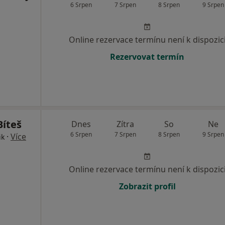
6 Srpen
7 Srpen
8 Srpen
9 Srpen
Online rezervace termínu není k dispozic
Rezervovat termín
Bíteš
Dnes
Zítra
So
Ne
6 Srpen
7 Srpen
8 Srpen
9 Srpen
·
Více
ik
Online rezervace termínu není k dispozic
Zobrazit profil