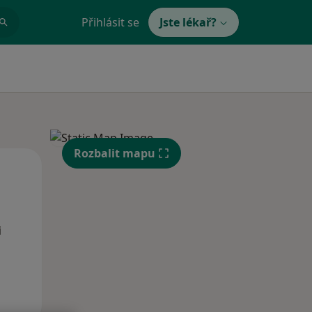
Přihlásit se
Jste lékař?
Rozbalit mapu
Po
Út
St
10 Srpen
11 Srpen
12 Srpen
i