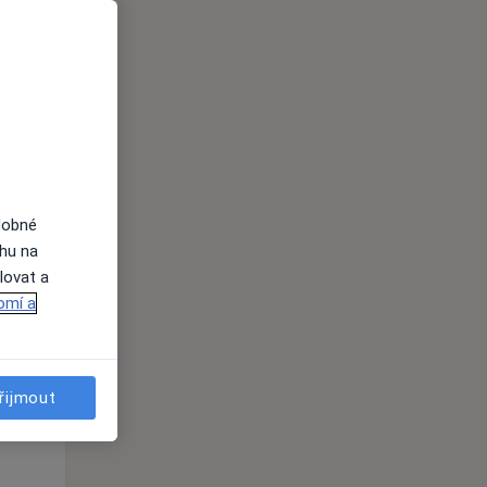
Po
Út
St
10 Srpen
11 Srpen
12 Srpen
i
dobné
ahu na
lovat a
omí a
Po
Út
St
10 Srpen
11 Srpen
12 Srpen
řijmout
i