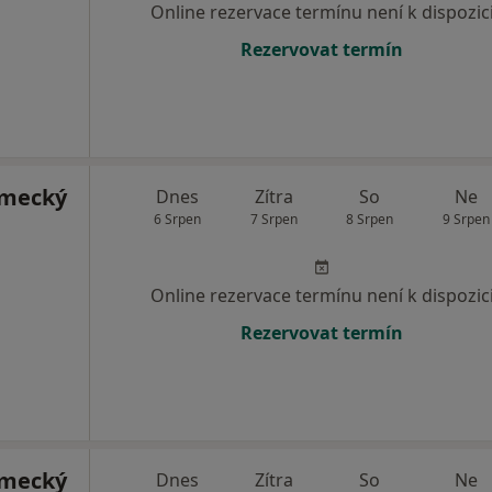
Online rezervace termínu není k dispozic
Rezervovat termín
imecký
Dnes
Zítra
So
Ne
6 Srpen
7 Srpen
8 Srpen
9 Srpen
Online rezervace termínu není k dispozic
Rezervovat termín
imecký
Dnes
Zítra
So
Ne