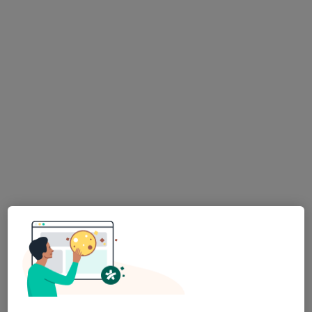
č.d. 16, Budišov
•
Mapa
Praktický lékař pro děti a dorost
Tento specialista nenabízí online rezervaci termínu na této adrese.
Rezervovat termín
Hana Bendáková
Pediatr
9 názorů
Benešovo náměstí 123, Křižanov
•
Mapa