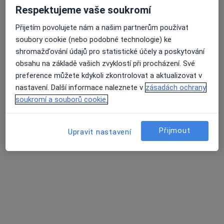
Praktický lékař pro děti a dorost
Respektujeme vaše soukromí
Tento specialista nenabízí online rezervaci termínu na této adrese.
Přijetím povolujete nám a našim partnerům používat
soubory cookie (nebo podobné technologie) ke
Rezervovat termín
shromažďování údajů pro statistické účely a poskytování
obsahu na základě vašich zvyklostí při procházení. Své
preference můžete kdykoli zkontrolovat a aktualizovat v
nastavení. Další informace naleznete v
zásadách ochrany
soukromí a souborů cookie.
Přijmout
Upravit nastavení
MUDr. Marie Petrášová
Pediatr
16 názorů
Adresa 1
Adresa 2