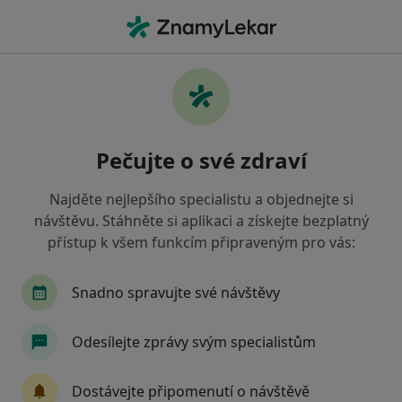
Hla
Pediatr • Velké Meziříčí, vysočina
Filtry
• 1
Mapa
Doporučení pediatři s Oborová zdravotní
Pečujte o své zdraví
pojišťovna Velké Meziříčí
Jak řadíme výsledky vyhledávání?
Najděte nejlepšího specialistu a objednejte si
návštěvu. Stáhněte si aplikaci a získejte bezplatný
přístup k všem funkcím připraveným pro vás:
Snadno spravujte své návštěvy
Odesílejte zprávy svým specialistům
MUDr. Jana Ráboňová
Dostávejte připomenutí o návštěvě
Pediatr