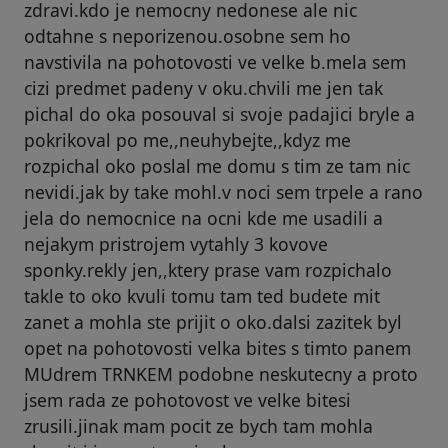
zdravi.kdo je nemocny nedonese ale nic
odtahne s neporizenou.osobne sem ho
navstivila na pohotovosti ve velke b.mela sem
cizi predmet padeny v oku.chvili me jen tak
pichal do oka posouval si svoje padajici bryle a
pokrikoval po me,,neuhybejte,,kdyz me
rozpichal oko poslal me domu s tim ze tam nic
nevidi.jak by take mohl.v noci sem trpele a rano
jela do nemocnice na ocni kde me usadili a
nejakym pristrojem vytahly 3 kovove
sponky.rekly jen,,ktery prase vam rozpichalo
takle to oko kvuli tomu tam ted budete mit
zanet a mohla ste prijit o oko.dalsi zazitek byl
opet na pohotovosti velka bites s timto panem
MUdrem TRNKEM podobne neskutecny a proto
jsem rada ze pohotovost ve velke bitesi
zrusili.jinak mam pocit ze bych tam mohla