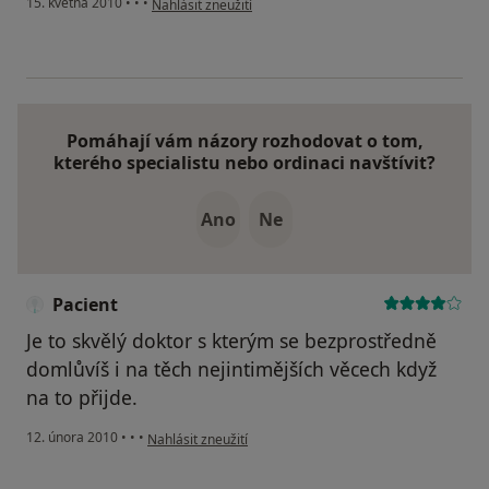
15. května 2010
•
•
•
Nahlásit zneužití
Pomáhají vám názory rozhodovat o tom,
kterého specialistu nebo ordinaci navštívit?
Ano
Ne
Pacient
Je to skvělý doktor s kterým se bezprostředně
domlůvíš i na těch nejintimějších věcech když
na to přijde.
podle názoru uživatele Pacient
12. února 2010
•
•
•
Nahlásit zneužití