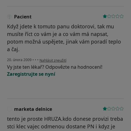
Pacient
Když jdete k tomuto panu doktorovi, tak mu
musíte říct co vám je a co vám má napsat,
potom možná uspějete, jinak vám poradí teplo
a čaj.
podle názoru uživatele Pacient
20. února 2009
•
•
•
Nahlásit zneužití
Vy jste ten lékař? Odpovězte na hodnocení!
Zaregistrujte se nyní
marketa delnice
M
tento je proste HRUZA.kdo donese provizi treba
stci klec vajec odmenou dostane PN i kdyz je