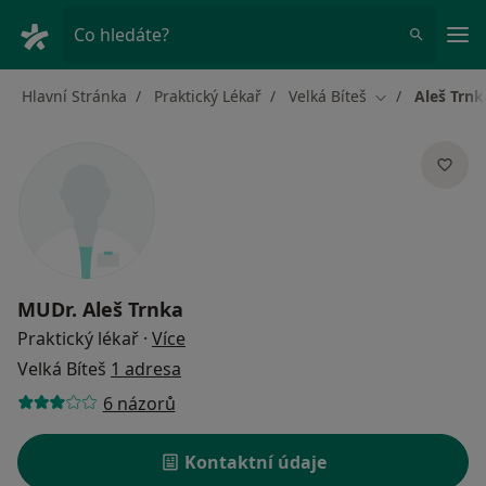
Hla
Co hledáte?
Hlavní Stránka
Praktický Lékař
Velká Bíteš
Aleš Trnk
Změna města
MUDr.
Aleš Trnka
o specializacích
Praktický lékař
·
Více
Velká Bíteš
1 adresa
6 názorů
Kontaktní údaje