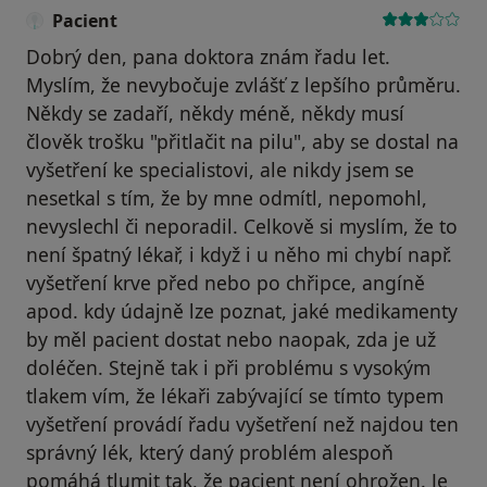
Pacient
Dobrý den, pana doktora znám řadu let.
Myslím, že nevybočuje zvlášť z lepšího průměru.
Někdy se zadaří, někdy méně, někdy musí
člověk trošku "přitlačit na pilu", aby se dostal na
vyšetření ke specialistovi, ale nikdy jsem se
nesetkal s tím, že by mne odmítl, nepomohl,
nevyslechl či neporadil. Celkově si myslím, že to
není špatný lékař, i když i u něho mi chybí např.
vyšetření krve před nebo po chřipce, angíně
apod. kdy údajně lze poznat, jaké medikamenty
by měl pacient dostat nebo naopak, zda je už
doléčen. Stejně tak i při problému s vysokým
tlakem vím, že lékaři zabývající se tímto typem
vyšetření provádí řadu vyšetření než najdou ten
správný lék, který daný problém alespoň
pomáhá tlumit tak, že pacient není ohrožen. Je