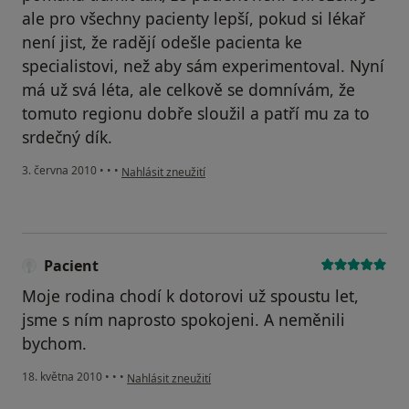
ale pro všechny pacienty lepší, pokud si lékař
není jist, že radějí odešle pacienta ke
specialistovi, než aby sám experimentoval. Nyní
má už svá léta, ale celkově se domnívám, že
tomuto regionu dobře sloužil a patří mu za to
srdečný dík.
podle názoru uživatele Pacient
3. června 2010
•
•
•
Nahlásit zneužití
Pacient
Moje rodina chodí k dotorovi už spoustu let,
jsme s ním naprosto spokojeni. A neměnili
bychom.
podle názoru uživatele Pacient
18. května 2010
•
•
•
Nahlásit zneužití