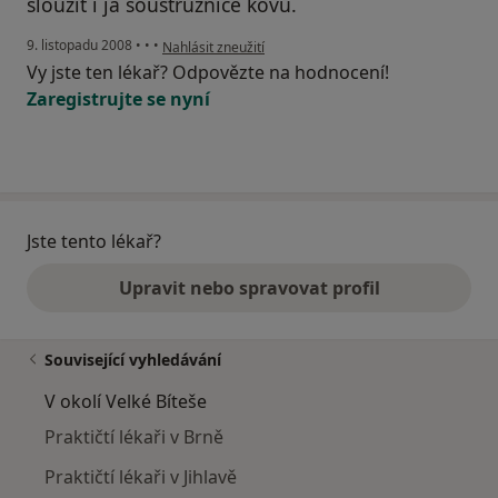
slouzit i ja soustruznice kovu.
podle názoru uživatele marketa delnice
9. listopadu 2008
•
•
•
Nahlásit zneužití
Vy jste ten lékař? Odpovězte na hodnocení!
Zaregistrujte se nyní
Jste tento lékař?
Upravit nebo spravovat profil
Související vyhledávání
V okolí Velké Bíteše
Praktičtí lékaři v Brně
Praktičtí lékaři v Jihlavě