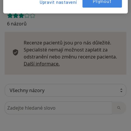
Přijmout
Upravit nastavení
6 názorů
Recenze pacientů jsou pro nás důležité.
Specialisté nemají možnost zaplatit za
odstranění nebo změnu recenze pacienta.
Další informace o názorech
Další informace.
Hledejte v názorech