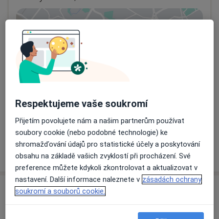
Přiblížit mapu
se otevře v nové záložce
Dostupnost
Na této adrese online kalendář není aktivní
Co mám v takové situaci udělat?
Způsoby platby (soukromé návštěvy)
Respektujeme vaše soukromí
Na teto adrese lékař přijímá pacienty na pojišťovnu
Přijetím povolujete nám a našim partnerům používat
Detaily
soubory cookie (nebo podobné technologie) ke
shromažďování údajů pro statistické účely a poskytování
Více
o adrese
obsahu na základě vašich zvyklostí při procházení. Své
preference můžete kdykoli zkontrolovat a aktualizovat v
nastavení. Další informace naleznete v
zásadách ochrany
soukromí a souborů cookie.
Názory
Přidejte svůj názor