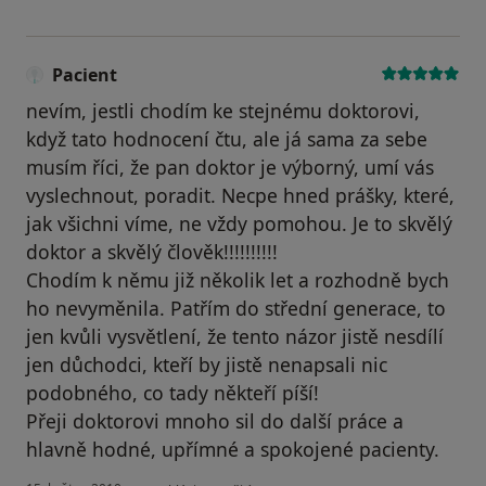
Pacient
nevím, jestli chodím ke stejnému doktorovi,
když tato hodnocení čtu, ale já sama za sebe
musím říci, že pan doktor je výborný, umí vás
vyslechnout, poradit. Necpe hned prášky, které,
jak všichni víme, ne vždy pomohou. Je to skvělý
doktor a skvělý člověk!!!!!!!!!!
Chodím k němu již několik let a rozhodně bych
ho nevyměnila. Patřím do střední generace, to
jen kvůli vysvětlení, že tento názor jistě nesdílí
jen důchodci, kteří by jistě nenapsali nic
podobného, co tady někteří píší!
Přeji doktorovi mnoho sil do další práce a
hlavně hodné, upřímné a spokojené pacienty.
podle názoru uživatele Pacient