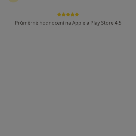
Průměrné hodnocení na Apple a Play Store 4.5
MUDr. Ivana Marková
Pediatr
4 názory
Lipová 438, Náměšť nad Oslavou
•
Mapa
Praktický lékař pro děti a dorost
Tento specialista nenabízí online rezervaci termínu na této adrese.
Rezervovat termín