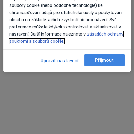
soubory cookie (nebo podobné technologie) ke
shromažďování údajů pro statistické účely a poskytování
obsahu na základě vašich zvyklostí při procházení. Své
MUDr. Martina Matulová
preference můžete kdykoli zkontrolovat a aktualizovat v
·
Více
nastavení. Další informace naleznete v
zásadách ochrany
Pediatr
12 názorů
soukromí a souborů cookie.
Tento specialista nenabízí online rezervaci termínu na této adrese.
Přijmout
Upravit nastavení
Rezervovat termín
MUDr. Daniela Ondřichová Nováková