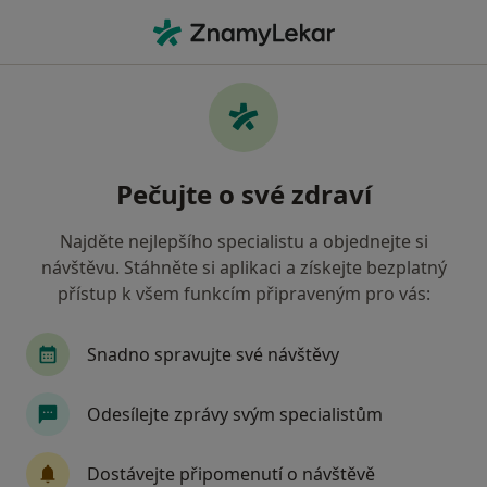
Hla
Pediatr • Velká Bíteš, vysočina
Filtry
Mapa
Pediatr Velká Bíteš
Pečujte o své zdraví
Jak řadíme výsledky vyhledávání?
Najděte nejlepšího specialistu a objednejte si
návštěvu. Stáhněte si aplikaci a získejte bezplatný
Jakou pojišťovnu máte?
přístup k všem funkcím připraveným pro vás:
Všeobecná zdravotní pojišťovna
Zdravotní poj
Snadno spravujte své návštěvy
Odesílejte zprávy svým specialistům
Dostávejte připomenutí o návštěvě