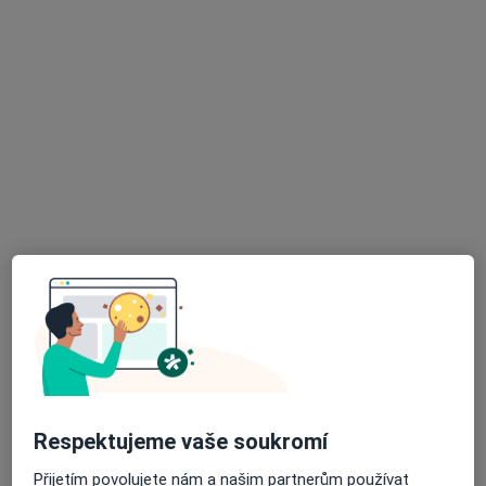
MUDr. Milan Bušek
Pediatr
15 názorů
č.d. 16, Budišov
•
Mapa
Praktický lékař pro děti a dorost
Tento specialista nenabízí online rezervaci termínu na této adrese.
Rezervovat termín
K dispozici jsou online konzultace
Specialisté ve vaší oblasti nenabízí osobní návštěvy.
Zkuste místo toho online konzultace.
Respektujeme vaše soukromí
Přijetím povolujete nám a našim partnerům používat