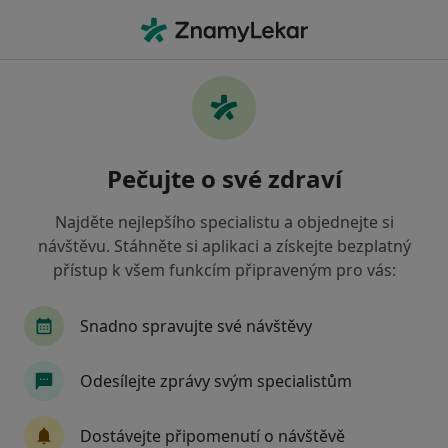
Hla
Pediatr • Tišnov, jihomoravský
Filtry
Mapa
Pediatr Tišnov
Pečujte o své zdraví
Jak řadíme výsledky vyhledávání?
Najděte nejlepšího specialistu a objednejte si
návštěvu. Stáhněte si aplikaci a získejte bezplatný
Jakou pojišťovnu máte?
přístup k všem funkcím připraveným pro vás:
Snadno spravujte své návštěvy
Odesílejte zprávy svým specialistům
Dostávejte připomenutí o návštěvě