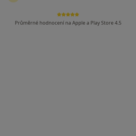
MUDr. Eva Vernerová
Pediatr
Průměrné hodnocení na Apple a Play Store 4.5
8 názorů
Vránova 172, Brno
•
Mapa
Ordinace
Tento specialista nenabízí online rezervaci termínu na této adrese.
Rezervovat termín
Marie Kučerovská