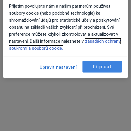
Přijetím povolujete nám a našim partnerům používat
MUDr. Martina Matulová
soubory cookie (nebo podobné technologie) ke
·
Více
Pediatr
shromažďování údajů pro statistické účely a poskytování
12 názorů
obsahu na základě vašich zvyklostí při procházení. Své
preference můžete kdykoli zkontrolovat a aktualizovat v
Tento specialista nenabízí online rezervaci termínu na této adrese.
nastavení. Další informace naleznete v
zásadách ochrany
soukromí a souborů cookie.
Rezervovat termín
Přijmout
Upravit nastavení
MUDr. Daniela Ondřichová Nováková
Pediatr
17 názorů