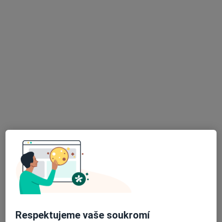
54 názorů
Banskobystrická 87/89, Brno
•
Mapa
BABY-MEDCARE Praktický lékař pro děti a dorost
Tento specialista nenabízí online rezervaci termínu na této adrese.
Rezervovat termín
K dispozici jsou online konzultace
Specialisté ve vaší oblasti nenabízí osobní návštěvy.
Zkuste místo toho online konzultace.
Respektujeme vaše soukromí