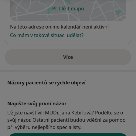
Přiblížit mapu
se otevře v nové záložce
Dostupnost
Na této adrese online kalendář není aktivní
Co mám v takové situaci udělat?
Více
o adrese
Názory pacientů se rychle objeví
Napište svůj první názor
Už jste navštívili MUDr. Jana Kebrlová? Podělte se o
svůj názor. Ostatní pacienti budou vděční za pomoc
při výběru nejlepšího specialisty.