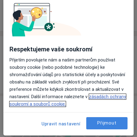
Rezervovat termín
Ceník
Adresy
Názory pacientů
Ceník
Respektujeme vaše soukromí
Informace o službách a cenách nejsou k dispozici
Přijetím povolujete nám a našim partnerům používat
Tento specialista ještě nepřidával žádné informace o
soubory cookie (nebo podobné technologie) ke
svých službách.
shromažďování údajů pro statistické účely a poskytování
obsahu na základě vašich zvyklostí při procházení. Své
preference můžete kdykoli zkontrolovat a aktualizovat v
nastavení. Další informace naleznete v
zásadách ochrany
Adresa
soukromí a souborů cookie.
Ordinace
Přijmout
Upravit nastavení
Kohoutova 1513/6,
Brno
613 00