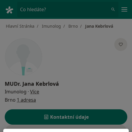
Hla
Co hledáte?
Hlavní Stránka
Imunolog
Brno
Jana Kebrlová
MUDr.
Jana Kebrlová
o specializacích
Imunolog
·
Více
Brno
1 adresa
Kontaktní údaje