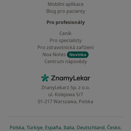
Mobilní aplikace
Blog pro pacienty
Pro profesionály
Ceník
Pro specialisty
Pro zdravotnická zařízení
Noa Notes
Novinka
Centrum nápovědy
Kontakt
ZnamyLekar - Hlavní stránka
ZnanyLekarz Sp. z o.o.
ul. Kolejowa 5/7
01-217 Warszawa, Polska
se otevře v nové záložce
se otevře v nové záložce
se otevře v nové záložce
se otevře v nové záložce
se otevře v 
se o
Polska
,
Türkiye
,
España
,
Italia
,
Deutschland
,
Česko
,