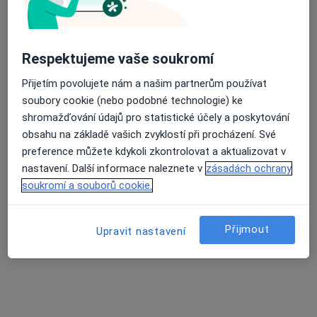
Masarykova 734, Židlochovice
•
Mapa
Ambulance alergologie a klinické imunologie
Tento specialista nenabízí online rezervaci termínu na této adrese.
Respektujeme vaše soukromí
Rezervovat termín
Přijetím povolujete nám a našim partnerům používat
soubory cookie (nebo podobné technologie) ke
shromažďování údajů pro statistické účely a poskytování
obsahu na základě vašich zvyklostí při procházení. Své
preference můžete kdykoli zkontrolovat a aktualizovat v
nastavení. Další informace naleznete v
zásadách ochrany
soukromí a souborů cookie.
Přijmout
Upravit nastavení
MUDr. Ivana Vágnerová
Imunolog, Alergolog
Poliklinika Zahradníkova 2/8, Brno
•
Mapa
Alergologie Vágnerová s.r.o.