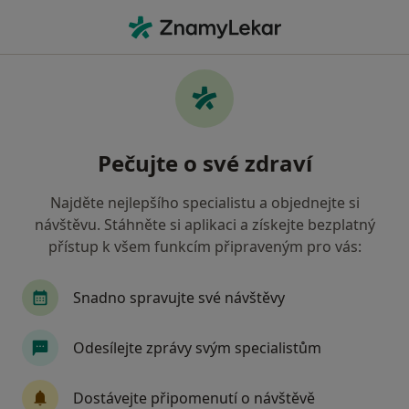
Hla
Imunolog • Brno, jihomoravský
Filtry
• 1
Mapa
Doporučení imunologové s Vojenská
Pečujte o své zdraví
zdravotní pojišťovna ČR Brno
Jak řadíme výsledky vyhledávání?
Najděte nejlepšího specialistu a objednejte si
návštěvu. Stáhněte si aplikaci a získejte bezplatný
přístup k všem funkcím připraveným pro vás:
Snadno spravujte své návštěvy
Odesílejte zprávy svým specialistům
MUDr. Jitka Rychnovská
Dostávejte připomenutí o návštěvě
·
Více
Imunolog, Alergolog