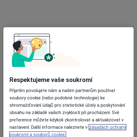
Urohelp
Tento specialista nenabízí online rezervaci termínu na této adrese.
Rezervovat termín
Respektujeme vaše soukromí
Přijetím povolujete nám a našim partnerům používat
Ivo Čapák
soubory cookie (nebo podobné technologie) ke
Urolog
shromažďování údajů pro statistické účely a poskytování
7 názorů
obsahu na základě vašich zvyklostí při procházení. Své
preference můžete kdykoli zkontrolovat a aktualizovat v
Žlutý kopec 543/7, Brno
•
Mapa
nastavení. Další informace naleznete v
zásadách ochrany
Masarykův onkologický ústav
soukromí a souborů cookie.