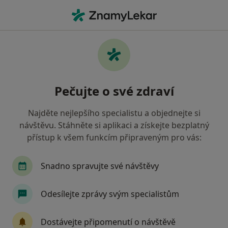
Hla
Urolog • Brno, jihomoravský
Filtry
• 1
Mapa
Doporučení urologové s Vojenská zdravotní
Pečujte o své zdraví
pojišťovna ČR Brno
Jak řadíme výsledky vyhledávání?
Najděte nejlepšího specialistu a objednejte si
návštěvu. Stáhněte si aplikaci a získejte bezplatný
přístup k všem funkcím připraveným pro vás:
Snadno spravujte své návštěvy
Odesílejte zprávy svým specialistům
MUDr. Kamila Karmašová
Dostávejte připomenutí o návštěvě
Urolog