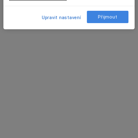
Tento specialista nenabízí online rezervaci termínu na této adrese.
Rezervovat termín
Přijmout
Upravit nastavení
SurGal Clinic s.r.o.
·
Více
Urolog, Anesteziolog, Chirurg
17 názorů
Drobného 38-40, Brno
•
Mapa
SurGal Clinic s.r.o.
Tato klinika nemá specialisty s dostupnými termíny v online kalendáři