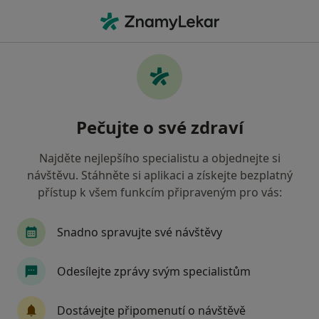
Hla
Urolog • Brno, jihomoravský
Filtry
Mapa
Urolog Brno
Pečujte o své zdraví
Jak řadíme výsledky vyhledávání?
Najděte nejlepšího specialistu a objednejte si
návštěvu. Stáhněte si aplikaci a získejte bezplatný
Jakou pojišťovnu máte?
přístup k všem funkcím připraveným pro vás:
Všeobecná zdravotní pojišťovna
Zdravotní poj
Snadno spravujte své návštěvy
Odesílejte zprávy svým specialistům
Dostávejte připomenutí o návštěvě