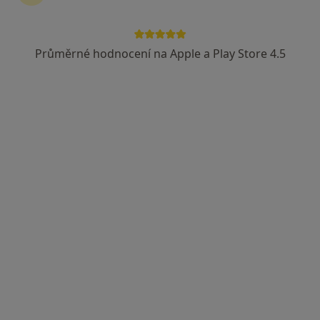
Průměrné hodnocení na Apple a Play Store 4.5
MUDr. Daniel Macík
Urolog
3 názory
Adresa 1
Adresa 2
Blanenská 982/15, Kuřim
•
Mapa
UROKUT s.r.o.
Tento specialista nenabízí online rezervaci termínu na této adrese.
Rezervovat termín