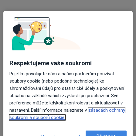
MUDr. René Skoumal
Urolog
51 názorů
Purkyňova 35 e, Brno
•
Mapa
Urocentrum Brno
Respektujeme vaše soukromí
Tento specialista nenabízí online rezervaci termínu na této adrese.
Přijetím povolujete nám a našim partnerům používat
Rezervovat termín
soubory cookie (nebo podobné technologie) ke
shromažďování údajů pro statistické účely a poskytování
obsahu na základě vašich zvyklostí při procházení. Své
preference můžete kdykoli zkontrolovat a aktualizovat v
nastavení. Další informace naleznete v
zásadách ochrany
soukromí a souborů cookie.