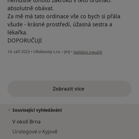
absolutně obávat.
Za mě má tato ordinace vše co bych si přála
všude - krásné prostředí, úžasná sestra a
lékařka.
DOPORUČUJI
podle názoru uživatele IS
14. září 2023
•
URobeauty s.r.o.
•
Jiný
•
Nahlásit zneužití
Zobrazit více
výše uvedené názory
Související vyhledávání
V okolí Brna
Urologové v Kyjově