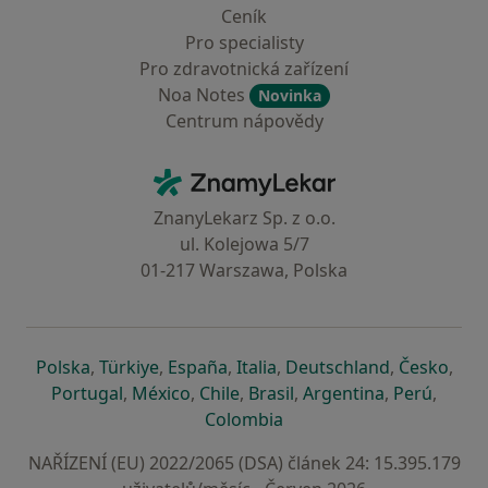
Ceník
Pro specialisty
Pro zdravotnická zařízení
Noa Notes
Novinka
Centrum nápovědy
Kontakt
ZnamyLekar - Hlavní stránka
ZnanyLekarz Sp. z o.o.
ul. Kolejowa 5/7
01-217 Warszawa, Polska
se otevře v nové záložce
se otevře v nové záložce
se otevře v nové záložce
se otevře v nové záložce
se otevře v 
se o
Polska
,
Türkiye
,
España
,
Italia
,
Deutschland
,
Česko
,
se otevře v nové záložce
se otevře v nové záložce
se otevře v nové záložce
se otevře v nové záložc
se otevře v 
se ote
Portugal
,
México
,
Chile
,
Brasil
,
Argentina
,
Perú
,
se otevře v nové záložce
Colombia
NAŘÍZENÍ (EU) 2022/2065 (DSA) článek 24: 15.395.179