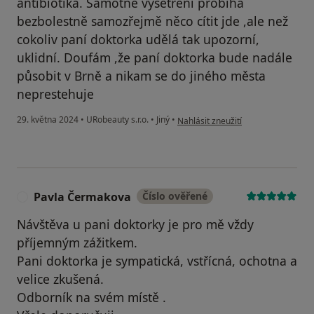
antibiotika. Samotné vyšetření probíhá
bezbolestně samozřejmě něco cítit jde ,ale než
cokoliv paní doktorka udělá tak upozorní,
uklidní. Doufám ,že paní doktorka bude nadále
působit v Brně a nikam se do jiného města
neprestehuje
podle názoru uživatele Michaela
29. května 2024
•
URobeauty s.r.o.
•
Jiný
•
Nahlásit zneužití
Pavla Čermakova
Číslo ověřené
P
Návštěva u pani doktorky je pro mě vždy
příjemným zážitkem.
Pani doktorka je sympatická, vstřícná, ochotna a
velice zkušená.
Odborník na svém místě .