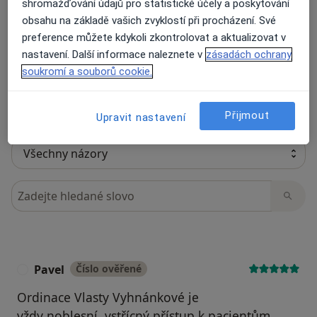
shromažďování údajů pro statistické účely a poskytování
obsahu na základě vašich zvyklostí při procházení. Své
Recenze pacientů jsou pro nás důležité.
preference můžete kdykoli zkontrolovat a aktualizovat v
Specialisté nemají možnost zaplatit za
nastavení. Další informace naleznete v
zásadách ochrany
odstranění nebo změnu recenze pacienta.
soukromí a souborů cookie.
Další informace o názorech
Další informace.
Přijmout
Upravit nastavení
Hledejte v názorech
Pavel
Číslo ověřené
P
Ordinace Vlasty Vyhnánkové je
vždy noblesní ,vstřícný přístup k pacientům,