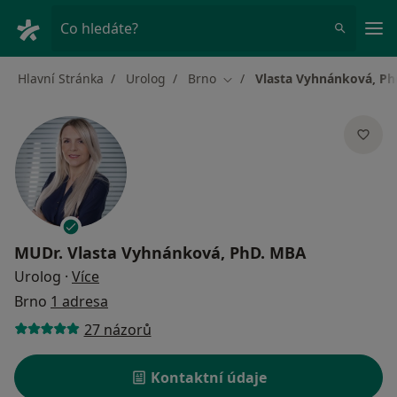
Hla
Co hledáte?
Hlavní Stránka
Urolog
Brno
Vlasta Vyhnánková, Ph
Změna města
MUDr.
Vlasta Vyhnánková, PhD. MBA
o specializacích
Urolog
·
Více
Brno
1 adresa
27 názorů
Kontaktní údaje