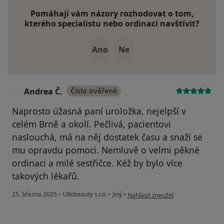
Pomáhají vám názory rozhodovat o tom,
kterého specialistu nebo ordinaci navštívit?
Ano
Ne
Andrea Č.
Číslo ověřené
A
Naprosto úžasná paní uroložka, nejelpší v
celém Brně a okolí. Pečlivá, pacientovi
naslouchá, má na něj dostatek času a snaží se
mu opravdu pomoci. Nemluvě o velmi pěkné
ordinaci a milé sestřičce. Kéž by bylo více
takových lékařů.
podle názoru uživatele Andrea Č.
25. března 2025
•
URobeauty s.r.o.
•
Jiný
•
Nahlásit zneužití