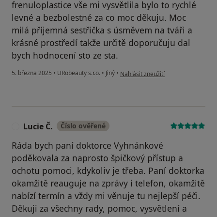
frenuloplastice vše mi vysvětlila bylo to rychlé
levné a bezbolestné za co moc děkuju. Moc
milá příjemná sestřička s úsměvem na tváři a
krásné prostředí takže určitě doporučuju dal
bych hodnocení sto ze sta.
podle názoru uživatele Tomáš
5. března 2025
•
URobeauty s.r.o.
•
Jiný
•
Nahlásit zneužití
Lucie Č.
Číslo ověřené
L
Ráda bych paní doktorce Vyhnánkové
poděkovala za naprosto špičkový přístup a
ochotu pomoci, kdykoliv je třeba. Paní doktorka
okamžitě reauguje na zprávy i telefon, okamžitě
nabízí termín a vždy mi věnuje tu nejlepší péči.
Děkuji za všechny rady, pomoc, vysvětlení a