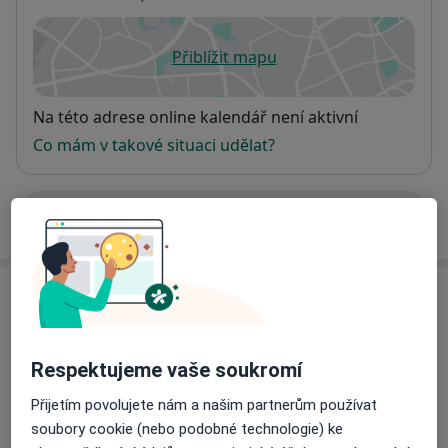
Přiblížit mapu
se otevře v nové záložce
Dostupnost
Na této adrese online kalendář není aktivní
Co mám v takové situaci udělat?
Více
o adrese
Názory
Přidejte svůj názor
Respektujeme vaše soukromí
Přijetím povolujete nám a našim partnerům používat
soubory cookie (nebo podobné technologie) ke
27 názorů