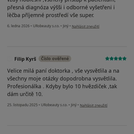
přesná diagnóza výšši i odborné vyšetřeni i
lèčba příjemné prostředí vše super.
podle názoru uživatele Pavel
6. ledna 2026
•
URobeauty s.r.o.
•
Jiný
•
Nahlásit zneužití
Filip Kyrš
Číslo ověřené
F
Velice milá paní doktorka , vše vysvětlila a na
všechny moje otázky dopodrobna vysvětlila.
Profesionálka . Kdyby bylo 10 hvězdiček ,tak
dám určitě 10.
podle názoru uživatele Filip Kyrš
25. listopadu 2025
•
URobeauty s.r.o.
•
Jiný
•
Nahlásit zneužití