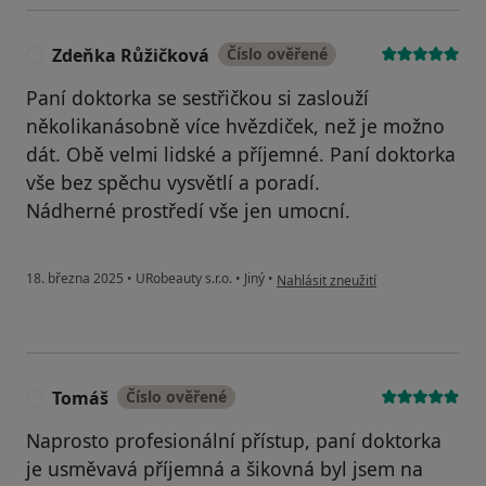
Zdeňka Růžičková
Číslo ověřené
Z
Paní doktorka se sestřičkou si zaslouží
několikanásobně více hvězdiček, než je možno
dát. Obě velmi lidské a příjemné. Paní doktorka
vše bez spěchu vysvětlí a poradí.
Nádherné prostředí vše jen umocní.
podle názoru uživatele Zdeňka Růž
18. března 2025
•
URobeauty s.r.o.
•
Jiný
•
Nahlásit zneužití
Tomáš
Číslo ověřené
T
Naprosto profesionální přístup, paní doktorka
je usměvavá příjemná a šikovná byl jsem na