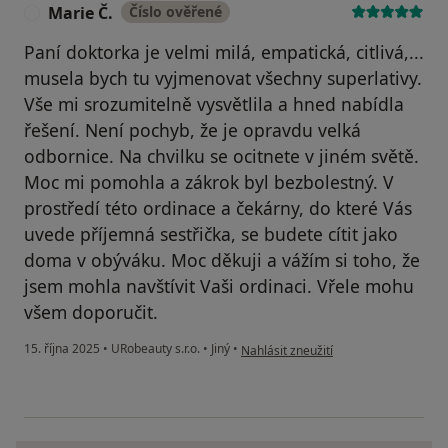
Marie Č.
Číslo ověřené
M
Paní doktorka je velmi milá, empatická, citlivá,...
musela bych tu vyjmenovat všechny superlativy.
Vše mi srozumitelně vysvětlila a hned nabídla
řešení. Není pochyb, že je opravdu velká
odbornice. Na chvilku se ocitnete v jiném světě.
Moc mi pomohla a zákrok byl bezbolestný. V
prostředí této ordinace a čekárny, do které Vás
uvede příjemná sestřička, se budete cítit jako
doma v obýváku. Moc děkuji a vážím si toho, že
jsem mohla navštívit Vaši ordinaci. Vřele mohu
všem doporučit.
podle názoru uživatele Marie Č.
15. října 2025
•
URobeauty s.r.o.
•
Jiný
•
Nahlásit zneužití