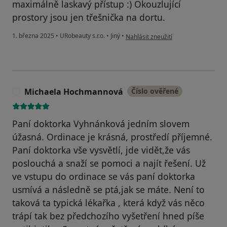
maximálně laskavý přístup :) Okouzlující
prostory jsou jen třešnička na dortu.
podle názoru uživatele Lucie Č.
1. března 2025
•
URobeauty s.r.o.
•
Jiný
•
Nahlásit zneužití
Michaela Hochmannová
Číslo ověřené
M
Paní doktorka Vyhnánková jedním slovem
úžasná. Ordinace je krásná, prostředí příjemné.
Paní doktorka vše vysvětlí, jde vidět,že vás
poslouchá a snaží se pomoci a najít řešení. Už
ve vstupu do ordinace se vás paní doktorka
usmívá a následně se ptá,jak se máte. Není to
taková ta typická lékařka , která když vás něco
trápí tak bez předchozího vyšetření hned píše