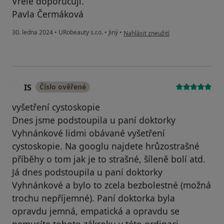
Vřele doporučuji.
Pavla Čermáková
podle názoru uživatele Pavla Čerm
30. ledna 2024
•
URobeauty s.r.o.
•
Jiný
•
Nahlásit zneužití
IS
Číslo ověřené
I
vyšetření cystoskopie
Dnes jsme podstoupila u paní doktorky
Vyhnánkové lidmi obávané vyšetření
cystoskopie. Na googlu najdete hrůzostrašné
příběhy o tom jak je to strašné, šíleně bolí atd.
Já dnes podstoupila u paní doktorky
Vyhnánkové a bylo to zcela bezbolestné (možná
trochu nepříjemné). Paní doktorka byla
opravdu jemná, empatická a opravdu se
nemusíte tohoto zákroku v této ordinaci