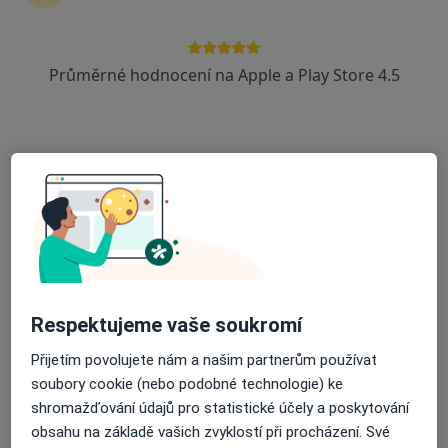
Průměrné hodnocení na Apple a Play Store 4.5
Ivo Čapák
Urolog
7 názorů
Brněnská 41, Hustopeče
•
Mapa
Nemocnice s poliklinikou
Tento specialista nenabízí online rezervaci termínu na této adrese.
Rezervovat termín
Respektujeme vaše soukromí
Přijetím povolujete nám a našim partnerům používat
soubory cookie (nebo podobné technologie) ke
shromažďování údajů pro statistické účely a poskytování
obsahu na základě vašich zvyklostí při procházení. Své