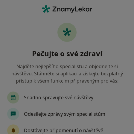
Hla
Urolog • Židlochovice, jihomoravský
Filtry
Mapa
Urolog Židlochovice
Pečujte o své zdraví
Jak řadíme výsledky vyhledávání?
Najděte nejlepšího specialistu a objednejte si
návštěvu. Stáhněte si aplikaci a získejte bezplatný
Jakou pojišťovnu máte?
přístup k všem funkcím připraveným pro vás:
Oborová zdravotní pojišťovna
Snadno spravujte své návštěvy
Odesílejte zprávy svým specialistům
Dostávejte připomenutí o návštěvě