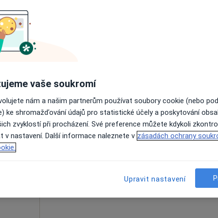
cík
Dnes
Zítra
Ne
Po
7 Srpen
8 Srpen
9 Srpen
10 Srpe
Online rezervace termínu není k dispozic
Rezervovat termín
ujeme vaše soukromí
ovolujete nám a našim partnerům používat soubory cookie (nebo po
e) ke shromažďování údajů pro statistické účely a poskytování obs
ich zvyklostí při procházení. Své preference můžete kdykoli zkontro
Dnes
Zítra
Ne
Po
t v nastavení. Další informace naleznete v
zásadách ochrany soukr
. MBA
7 Srpen
8 Srpen
9 Srpen
10 Srpe
okie.
Online rezervace termínu není k dispozic
P
Upravit nastavení
Rezervovat termín