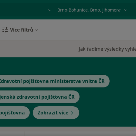
ace, nemoc nebo příjmení
Město nebo region
Více filtrů
Jak řadíme výsledky vyhl
Zdravotní pojišťovna ministerstva vnitra ČR
jenská zdravotní pojišťovna ČR
 pojišťovna
Zobrazit více