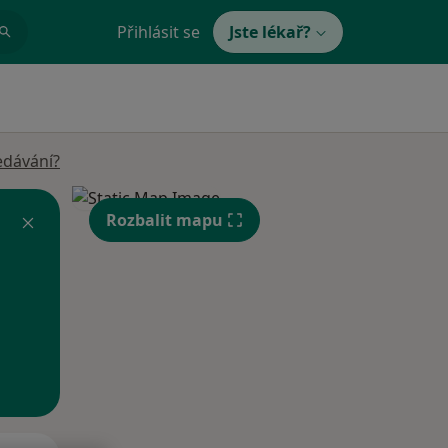
Přihlásit se
Jste lékař?
edávání?
Rozbalit mapu