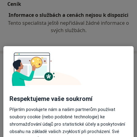
Ceník
UROINTEGRITAS s.r.o. v Brně
Poskytované služby: urologie, andrologie, sexuologie
Informace o službách a cenách nejsou k dispozici
Jazyky: česky, německy, anglicky, rusky
Tento specialista ještě nepřidával žádné informace o
svých službách.
Adresa
Urologická ambulance
Jugoslávská 13,
Brno
61300
Respektujeme vaše soukromí
Přiblížit mapu
se otevře v nové záložce
Přijetím povolujete nám a našim partnerům používat
soubory cookie (nebo podobné technologie) ke
Dostupnost
Na této adrese online kalendář není aktivní
shromažďování údajů pro statistické účely a poskytování
Co mám v takové situaci udělat?
obsahu na základě vašich zvyklostí při procházení. Své