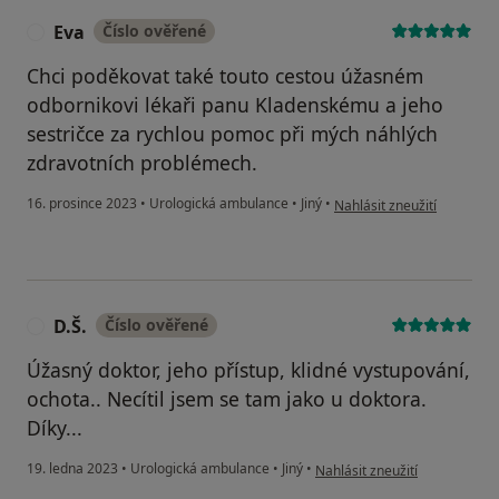
Eva
Číslo ověřené
E
Chci poděkovat také touto cestou úžasném
odbornikovi lékaři panu Kladenskému a jeho
sestričce za rychlou pomoc při mých náhlých
zdravotních problémech.
podle názoru uživatele Eva
16. prosince 2023
•
Urologická ambulance
•
Jiný
•
Nahlásit zneužití
D.Š.
Číslo ověřené
D
Úžasný doktor, jeho přístup, klidné vystupování,
ochota.. Necítil jsem se tam jako u doktora.
Díky...
podle názoru uživatele D.Š.
19. ledna 2023
•
Urologická ambulance
•
Jiný
•
Nahlásit zneužití