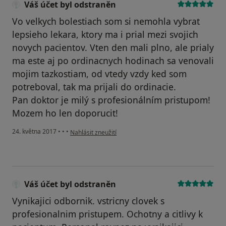
Váš účet byl odstraněn
Vo velkych bolestiach som si nemohla vybrat
lepsieho lekara, ktory ma i prial mezi svojich
novych pacientov. Vten den mali plno, ale prialy
ma este aj po ordinacnych hodinach sa venovali
mojim tazkostiam, od vtedy vzdy ked som
potreboval, tak ma prijali do ordinacie.
Pan doktor je milý s profesionálním pristupom!
Mozem ho len doporucit!
podle názoru uživatele Váš účet byl odstraněn
24. května 2017
•
•
•
Nahlásit zneužití
Váš účet byl odstraněn
Vynikajici odbornik. vstricny clovek s
profesionalnim pristupem. Ochotny a citlivy k