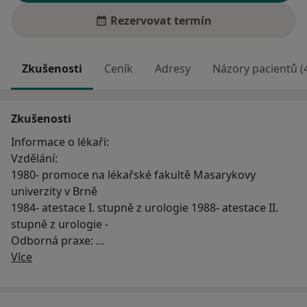
Rezervovat termín
Zkušenosti
Ceník
Adresy
Názory pacientů (
Zkušenosti
Informace o lékaři:
Vzdělání:
1980- promoce na lékařské fakultě Masarykovy
univerzity v Brně
1984- atestace I. stupně z urologie 1988- atestace II.
stupně z urologie -
Odborná praxe:
O mně
1980 -1992 - Urologická klinika FN U sv. Anny v Brně (
Více
od roku 1989- ve funkci primáře)
1992- 2001- Urologická kliínika FN Brno-Bohunice ve
funkci primáře 2001- dosud- privátní praxe v