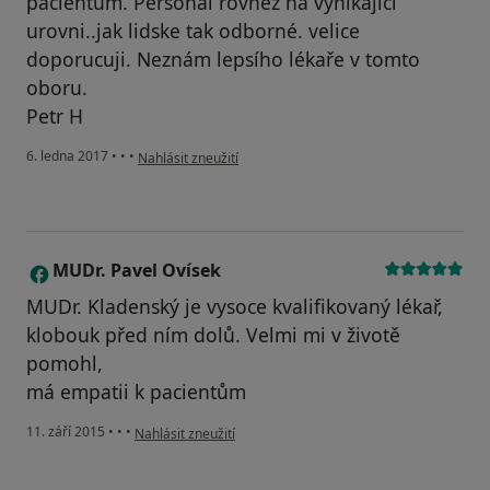
pacientum. Personal rovnez na vynikajici
urovni..jak lidske tak odborné. velice
doporucuji. Neznám lepsího lékaře v tomto
oboru.
Petr H
podle názoru uživatele Váš účet byl odstraněn
6. ledna 2017
•
•
•
Nahlásit zneužití
MUDr. Pavel Ovísek
M
MUDr. Kladenský je vysoce kvalifikovaný lékař,
klobouk před ním dolů. Velmi mi v životě
pomohl,
má empatii k pacientům
podle názoru uživatele MUDr. Pavel Ovísek
11. září 2015
•
•
•
Nahlásit zneužití