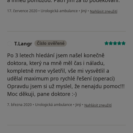
a ihned pomůžou. Patří jim za to poděkování.
podle názoru uživatele He
17. července 2020
•
Urologická ambulance
•
Jiný
•
Nahlásit zneužití
T.Langr
Číslo ověřené
T
Po 3 letech hledání jsem našel konečně
doktora, který na mně měl čas i náladu,
kompletně mne vyšetřil, vše mi vysvětlil a
udělal maximum pro rychlé řešení (operaci)
Opravdu jsem si už myslel, že nenajdu pomoc!!!
Moc děkuji, pane doktore :-)
podle názoru uživatele T.Lang
7. března 2020
•
Urologická ambulance
•
Jiný
•
Nahlásit zneužití