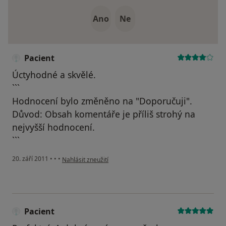
Ano
Ne
Pacient
Úctyhodné a skvělé.
```
Hodnocení bylo změněno na "Doporučuji".
Důvod: Obsah komentáře je příliš strohý na
nejvyšší hodnocení.
```
podle názoru uživatele Pacient
20. září 2011
•
•
•
Nahlásit zneužití
Pacient