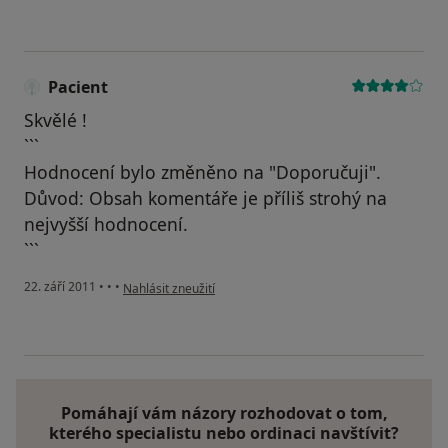
Pacient
Skvělé !
```
Hodnocení bylo změněno na "Doporučuji".
Důvod: Obsah komentáře je příliš strohý na
nejvyšší hodnocení.
```
podle názoru uživatele Pacient
22. září 2011
•
•
•
Nahlásit zneužití
Pomáhají vám názory rozhodovat o tom,
kterého specialistu nebo ordinaci navštívit?