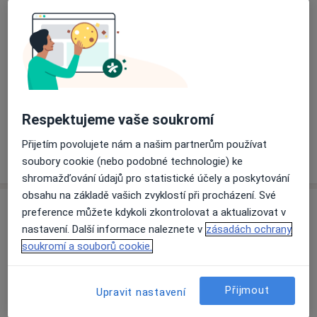
Přiblížit mapu
se otevře v nové záložce
Dostupnost
Na této adrese online kalendář není aktivní
Co mám v takové situaci udělat?
Respektujeme vaše soukromí
Přijetím povolujete nám a našim partnerům používat
Více
o adrese
soubory cookie (nebo podobné technologie) ke
shromažďování údajů pro statistické účely a poskytování
obsahu na základě vašich zvyklostí při procházení. Své
Názory
preference můžete kdykoli zkontrolovat a aktualizovat v
nastavení. Další informace naleznete v
zásadách ochrany
Přidejte svůj názor
soukromí a souborů cookie.
Přijmout
Upravit nastavení
19 názorů