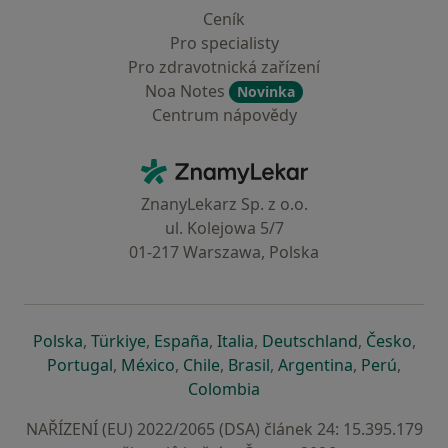
Ceník
Pro specialisty
Pro zdravotnická zařízení
Noa Notes
Novinka
Centrum nápovědy
Kontakt
ZnamyLekar - Hlavní stránka
ZnanyLekarz Sp. z o.o.
ul. Kolejowa 5/7
01-217 Warszawa, Polska
se otevře v nové záložce
se otevře v nové záložce
se otevře v nové záložce
se otevře v nové záložce
se otevře v 
se o
Polska
,
Türkiye
,
España
,
Italia
,
Deutschland
,
Česko
,
se otevře v nové záložce
se otevře v nové záložce
se otevře v nové záložce
se otevře v nové záložc
se otevře v 
se ote
Portugal
,
México
,
Chile
,
Brasil
,
Argentina
,
Perú
,
se otevře v nové záložce
Colombia
NAŘÍZENÍ (EU) 2022/2065 (DSA) článek 24: 15.395.179