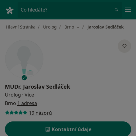
Hla
Co hledáte?
Hlavní Stránka
Urolog
Brno
Jaroslav Sedláček
Změna města
MUDr.
Jaroslav Sedláček
o specializacích
Urolog
·
Více
Brno
1 adresa
19 názorů
Kontaktní údaje