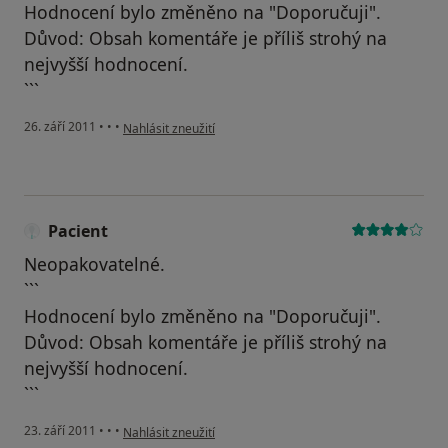
Hodnocení bylo změněno na "Doporučuji".
Důvod: Obsah komentáře je příliš strohý na
nejvyšší hodnocení.
```
podle názoru uživatele Pacient
26. září 2011
•
•
•
Nahlásit zneužití
Pacient
Neopakovatelné.
```
Hodnocení bylo změněno na "Doporučuji".
Důvod: Obsah komentáře je příliš strohý na
nejvyšší hodnocení.
```
podle názoru uživatele Pacient
23. září 2011
•
•
•
Nahlásit zneužití