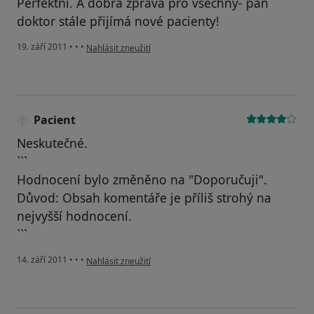
Perfektní. A dobrá zpráva pro všechny- pan
doktor stále přijímá nové pacienty!
podle názoru uživatele Pacient
19. září 2011
•
•
•
Nahlásit zneužití
Pacient
Neskutečné.
```
Hodnocení bylo změněno na "Doporučuji".
Důvod: Obsah komentáře je příliš strohý na
nejvyšší hodnocení.
```
podle názoru uživatele Pacient
14. září 2011
•
•
•
Nahlásit zneužití