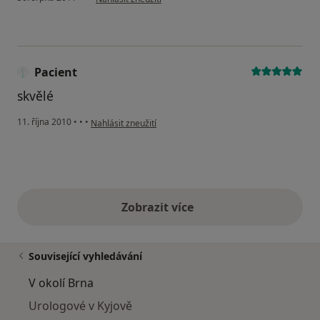
Pacient
skvělé
podle názoru uživatele Pacient
11. října 2010
•
•
•
Nahlásit zneužití
Zobrazit více
výše uvedené názory
Související vyhledávání
V okolí Brna
Urologové v Kyjově