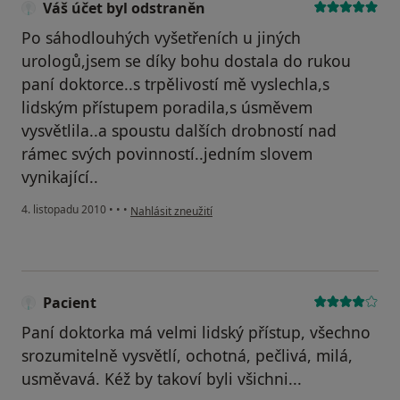
Váš účet byl odstraněn
Po sáhodlouhých vyšetřeních u jiných
urologů,jsem se díky bohu dostala do rukou
paní doktorce..s trpělivostí mě vyslechla,s
lidským přístupem poradila,s úsměvem
vysvětlila..a spoustu dalších drobností nad
rámec svých povinností..jedním slovem
vynikající..
podle názoru uživatele Váš účet byl odstraněn
4. listopadu 2010
•
•
•
Nahlásit zneužití
Pacient
Paní doktorka má velmi lidský přístup, všechno
srozumitelně vysvětlí, ochotná, pečlivá, milá,
usměvavá. Kéž by takoví byli všichni...