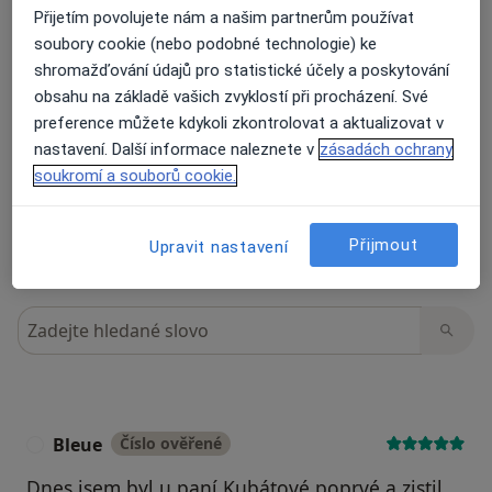
13 názorů
Přijetím povolujete nám a našim partnerům používat
soubory cookie (nebo podobné technologie) ke
shromažďování údajů pro statistické účely a poskytování
Recenze pacientů jsou pro nás důležité.
obsahu na základě vašich zvyklostí při procházení. Své
Specialisté nemají možnost zaplatit za
preference můžete kdykoli zkontrolovat a aktualizovat v
odstranění nebo změnu recenze pacienta.
nastavení. Další informace naleznete v
zásadách ochrany
Další informace o názorech
Další informace.
soukromí a souborů cookie.
Přijmout
Upravit nastavení
Hledejte v názorech
Bleue
Číslo ověřené
B
Dnes jsem byl u paní Kubátové poprvé a zjstil