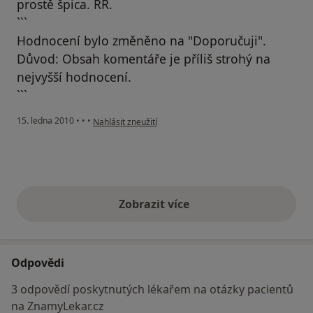
prostě špica. RR.
```
Hodnocení bylo změněno na "Doporučuji".
Důvod: Obsah komentáře je příliš strohý na
nejvyšší hodnocení.
```
podle názoru uživatele Pacient
15. ledna 2010
•
•
•
Nahlásit zneužití
Zobrazit více
výše uvedené názory
Odpovědi
3 odpovědí poskytnutých lékařem na otázky pacientů
na ZnamyLekar.cz