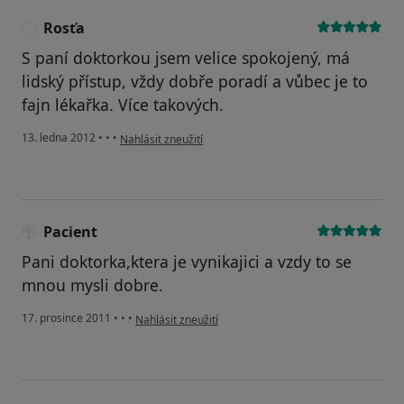
Rosťa
R
S paní doktorkou jsem velice spokojený, má
lidský přístup, vždy dobře poradí a vůbec je to
fajn lékařka. Více takových.
podle názoru uživatele Rosťa
13. ledna 2012
•
•
•
Nahlásit zneužití
Pacient
Pani doktorka,ktera je vynikajici a vzdy to se
mnou mysli dobre.
podle názoru uživatele Pacient
17. prosince 2011
•
•
•
Nahlásit zneužití