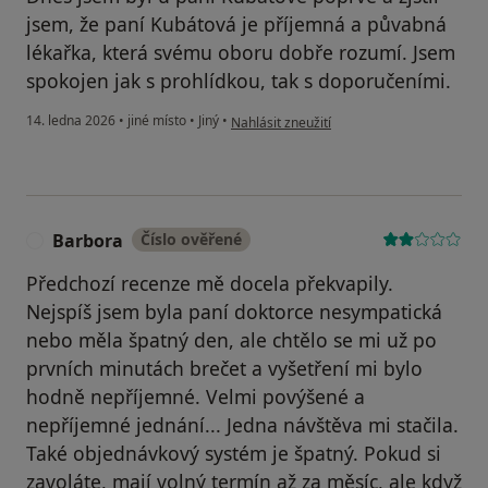
jsem, že paní Kubátová je příjemná a půvabná
lékařka, která svému oboru dobře rozumí. Jsem
spokojen jak s prohlídkou, tak s doporučeními.
podle názoru uživatele Bleue
14. ledna 2026
•
jiné místo
•
Jiný
•
Nahlásit zneužití
Barbora
Číslo ověřené
B
Předchozí recenze mě docela překvapily.
Nejspíš jsem byla paní doktorce nesympatická
nebo měla špatný den, ale chtělo se mi už po
prvních minutách brečet a vyšetření mi bylo
hodně nepříjemné. Velmi povýšené a
nepříjemné jednání... Jedna návštěva mi stačila.
Také objednávkový systém je špatný. Pokud si
zavoláte, mají volný termín až za měsíc, ale když