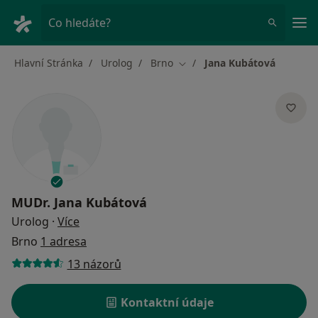
Hla
Co hledáte?
Hlavní Stránka
Urolog
Brno
Jana Kubátová
Změna města
MUDr.
Jana Kubátová
o specializacích
Urolog
·
Více
Brno
1 adresa
13 názorů
Kontaktní údaje