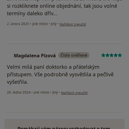
si rozkliknete online objednání, tak jsou volné
termíny daleko dřív...
podle názoru uživatele Barbora
2. února 2025
•
jiné místo
•
Jiný
•
Nahlásit zneužití
Magdalena Pízová
Číslo ověřené
M
Velmi milá paní doktorko a přátelským
přístupem. Vše podrobně vysvětlila a pečlivě
vyšetřila.
podle názoru uživatele Magdalena Pízová
26. ledna 2024
•
jiné místo
•
Jiný
•
Nahlásit zneužití
Pomáhají vám názory rozhodovat o tom,