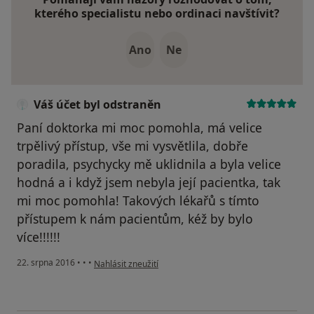
kterého specialistu nebo ordinaci navštívit?
Ano
Ne
Váš účet byl odstraněn
Paní doktorka mi moc pomohla, má velice
trpělivý přístup, vše mi vysvětlila, dobře
poradila, psychycky mě uklidnila a byla velice
hodná a i když jsem nebyla její pacientka, tak
mi moc pomohla! Takových lékařů s tímto
přístupem k nám pacientům, kéž by bylo
více!!!!!!
podle názoru uživatele Váš účet byl odstraněn
22. srpna 2016
•
•
•
Nahlásit zneužití