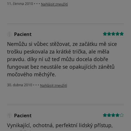
podle názoru uživatele Pacient
11. června 2010
•
•
•
Nahlásit zneužití
Pacient
Nemůžu si vůbec stěžovat, ze začátku mě sice
trošku peskovala za krátké trička, ale měla
pravdu. díky ní už teď můžu docela dobře
fungovat bez neustále se opakujících zánětů
močového měchýře.
podle názoru uživatele Pacient
30. dubna 2010
•
•
•
Nahlásit zneužití
Pacient
Vynikající, ochotná, perfektní lidský přístup,