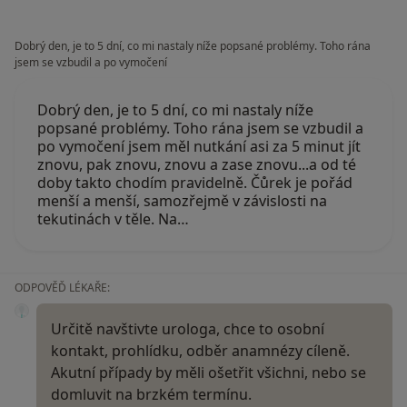
Dobrý den, je to 5 dní, co mi nastaly níže popsané problémy. Toho rána
jsem se vzbudil a po vymočení
Dobrý den, je to 5 dní, co mi nastaly níže
popsané problémy. Toho rána jsem se vzbudil a
po vymočení jsem měl nutkání asi za 5 minut jít
znovu, pak znovu, znovu a zase znovu...a od té
doby takto chodím pravidelně. Čůrek je pořád
menší a menší, samozřejmě v závislosti na
tekutinách v těle. Na…
ODPOVĚĎ LÉKAŘE:
Určitě navštivte urologa, chce to osobní
kontakt, prohlídku, odběr anamnézy cíleně.
Akutní případy by měli ošetřit všichni, nebo se
domluvit na brzkém termínu.