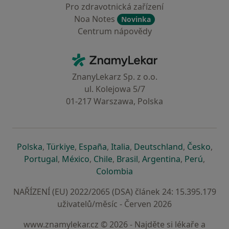
Pro zdravotnická zařízení
Noa Notes
Novinka
Centrum nápovědy
Kontakt
ZnamyLekar - Hlavní stránka
ZnanyLekarz Sp. z o.o.
ul. Kolejowa 5/7
01-217 Warszawa, Polska
se otevře v nové záložce
se otevře v nové záložce
se otevře v nové záložce
se otevře v nové záložce
se otevře v 
se o
Polska
,
Türkiye
,
España
,
Italia
,
Deutschland
,
Česko
,
se otevře v nové záložce
se otevře v nové záložce
se otevře v nové záložce
se otevře v nové záložc
se otevře v 
se ote
Portugal
,
México
,
Chile
,
Brasil
,
Argentina
,
Perú
,
se otevře v nové záložce
Colombia
NAŘÍZENÍ (EU) 2022/2065 (DSA) článek 24: 15.395.179
uživatelů/měsíc - Červen 2026
www.znamylekar.cz © 2026 - Najděte si lékaře a