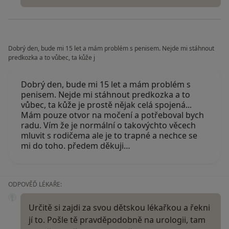
Dobrý den, bude mi 15 let a mám problém s penisem. Nejde mi stáhnout
predkozka a to vůbec, ta kůže j
Dobrý den, bude mi 15 let a mám problém s
penisem. Nejde mi stáhnout predkozka a to
vůbec, ta kůže je prostě nějak celá spojená...
Mám pouze otvor na močení a potřeboval bych
radu. Vím že je normální o takovýchto věcech
mluvit s rodičema ale je to trapné a nechce se
mi do toho. předem děkuji…
ODPOVĚĎ LÉKAŘE:
Určitě si zajdi za svou dětskou lékařkou a řekni
jí to. Pošle tě pravděpodobně na urologii, tam