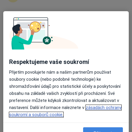
ODPOVĚĎ LÉKAŘE:
Průměrné hodnocení na Apple a Play Store 4.5
Určitě navštivte urologa, chce to
osobní kontakt, prohlídku, odběr
anamnézy cíleně. Akutní případy by
měli ošetřit všichni, nebo se domluvit
Respektujeme vaše soukromí
na brzkém termínu.
Přijetím povolujete nám a našim partnerům používat
soubory cookie (nebo podobné technologie) ke
shromažďování údajů pro statistické účely a poskytování
obsahu na základě vašich zvyklostí při procházení. Své
Dobrý den, bude mi 15 let a mám problém s penisem. Nejde mi
stáhnout predkozka a to vůbec, ta kůže j
preference můžete kdykoli zkontrolovat a aktualizovat v
nastavení. Další informace naleznete v
zásadách ochrany
Dobrý den, bude mi 15 let a mám
soukromí a souborů cookie.
problém s penisem. Nejde mi stáhnout
predkozka a to vůbec, ta kůže je prostě