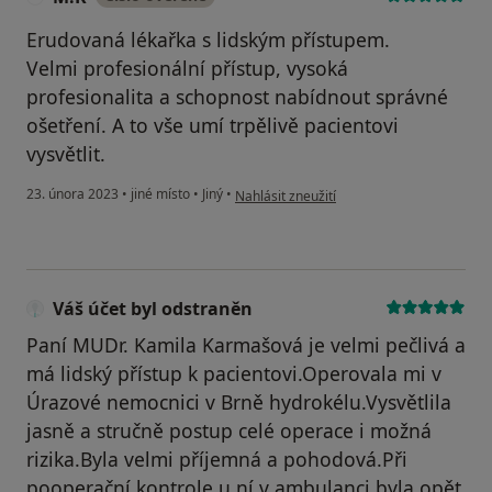
Erudovaná lékařka s lidským přístupem.
Velmi profesionální přístup, vysoká
profesionalita a schopnost nabídnout správné
ošetření. A to vše umí trpělivě pacientovi
vysvětlit.
podle názoru uživatele M.K
23. února 2023
•
jiné místo
•
Jiný
•
Nahlásit zneužití
Váš účet byl odstraněn
Paní MUDr. Kamila Karmašová je velmi pečlivá a
má lidský přístup k pacientovi.Operovala mi v
Úrazové nemocnici v Brně hydrokélu.Vysvětlila
jasně a stručně postup celé operace i možná
rizika.Byla velmi příjemná a pohodová.Při
pooperační kontrole u ní v ambulanci byla opět