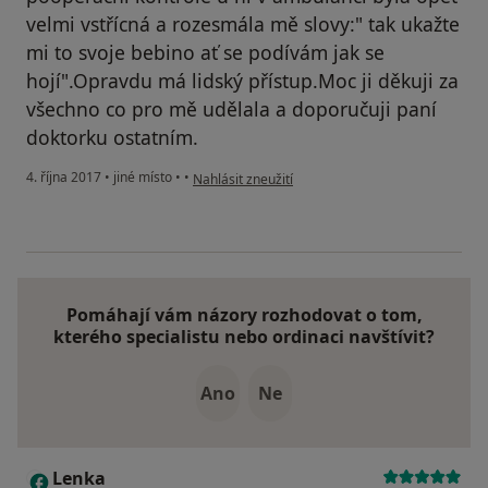
velmi vstřícná a rozesmála mě slovy:" tak ukažte
mi to svoje bebino ať se podívám jak se
hojí".Opravdu má lidský přístup.Moc ji děkuji za
všechno co pro mě udělala a doporučuji paní
doktorku ostatním.
podle názoru uživatele Váš účet byl odstraněn
4. října 2017
•
jiné místo
•
•
Nahlásit zneužití
Pomáhají vám názory rozhodovat o tom,
kterého specialistu nebo ordinaci navštívit?
Ano
Ne
Lenka
L