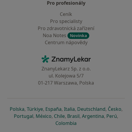
Pro profesionály
Ceník
Pro specialisty
Pro zdravotnická zařízení
Noa Notes
Novinka
Centrum nápovědy
Kontakt
ZnamyLekar - Hlavní stránka
ZnanyLekarz Sp. z o.o.
ul. Kolejowa 5/7
01-217 Warszawa, Polska
se otevře v nové záložce
se otevře v nové záložce
se otevře v nové záložce
se otevře v nové záložce
se otevře v 
se o
Polska
,
Türkiye
,
España
,
Italia
,
Deutschland
,
Česko
,
se otevře v nové záložce
se otevře v nové záložce
se otevře v nové záložce
se otevře v nové záložc
se otevře v 
se ote
Portugal
,
México
,
Chile
,
Brasil
,
Argentina
,
Perú
,
se otevře v nové záložce
Colombia