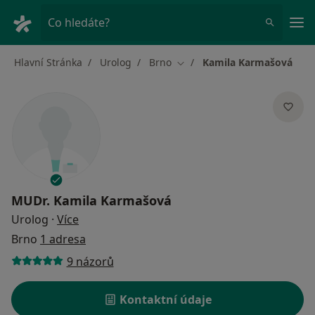
Hla
Co hledáte?
Hlavní Stránka
Urolog
Brno
Kamila Karmašová
Změna města
MUDr.
Kamila Karmašová
o specializacích
Urolog
·
Více
Brno
1 adresa
9 názorů
Kontaktní údaje