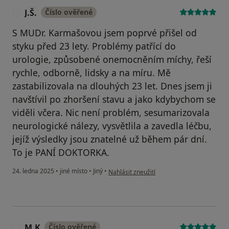
J.Š.
Číslo ověřené
J
S MUDr. Karmašovou jsem poprvé přišel od
styku před 23 lety. Problémy patřící do
urologie, způsobené onemocněním míchy, řeší
rychle, odborně, lidsky a na míru. Mě
zastabilizovala na dlouhých 23 let. Dnes jsem ji
navštívil po zhoršení stavu a jako kdybychom se
viděli včera. Nic není problém, sesumarizovala
neurologické nálezy, vysvětlila a zavedla léčbu,
jejíž výsledky jsou znatelné už během pár dní.
To je PANÍ DOKTORKA.
podle názoru uživatele J.Š.
24. ledna 2025
•
jiné místo
•
Jiný
•
Nahlásit zneužití
M.K
Číslo ověřené
M