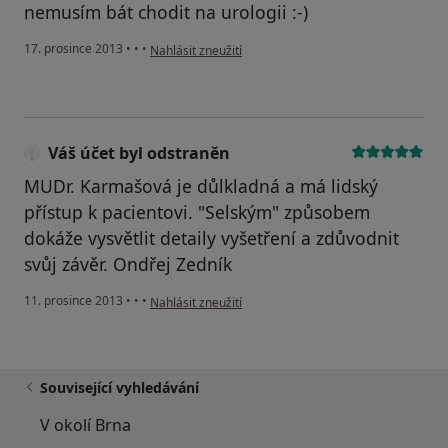
nemusím bát chodit na urologii :-)
podle názoru uživatele Váš účet byl odstraněn
17. prosince 2013
•
•
•
Nahlásit zneužití
Váš účet byl odstraněn
MUDr. Karmašová je důlkladná a má lidský
přístup k pacientovi. "Selským" způsobem
dokáže vysvětlit detaily vyšetření a zdůvodnit
svůj závěr. Ondřej Zedník
podle názoru uživatele Váš účet byl odstraněn
11. prosince 2013
•
•
•
Nahlásit zneužití
Související vyhledávání
V okolí Brna