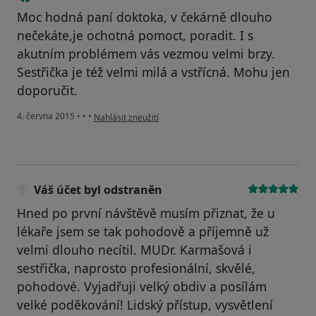
Moc hodná paní doktoka, v čekárně dlouho
nečekáte,je ochotná pomoct, poradit. I s
akutním problémem vás vezmou velmi brzy.
Sestřička je též velmi milá a vstřícná. Mohu jen
doporučit.
podle názoru uživatele Lenka
4. června 2015
•
•
•
Nahlásit zneužití
Váš účet byl odstraněn
Hned po první návštěvě musím přiznat, že u
lékaře jsem se tak pohodově a příjemně už
velmi dlouho necítil. MUDr. Karmašová i
sestřička, naprosto profesionální, skvělé,
pohodové. Vyjadřuji velký obdiv a posílám
velké poděkování! Lidský přístup, vysvětlení