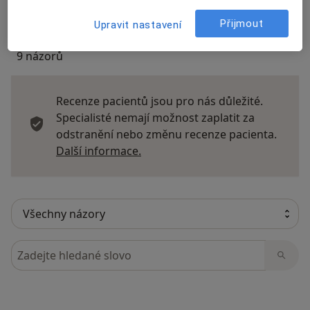
Přijmout
Upravit nastavení
9 názorů
Recenze pacientů jsou pro nás důležité.
Specialisté nemají možnost zaplatit za
odstranění nebo změnu recenze pacienta.
Další informace o názorech
Další informace.
Hledejte v názorech