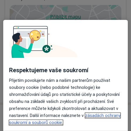
Přiblížit mapu
se otevře v nové záložce
Dostupnost
Na této adrese online kalendář není aktivní
Co mám v takové situaci udělat?
Způsoby platby (soukromé návštěvy)
Na teto adrese lékař přijímá pacienty na pojišťovnu
Respektujeme vaše soukromí
Detaily
Přijetím povolujete nám a našim partnerům používat
soubory cookie (nebo podobné technologie) ke
Více
o adrese
shromažďování údajů pro statistické účely a poskytování
obsahu na základě vašich zvyklostí při procházení. Své
preference můžete kdykoli zkontrolovat a aktualizovat v
Názory
nastavení. Další informace naleznete v
zásadách ochrany
soukromí a souborů cookie.
Přidejte svůj názor