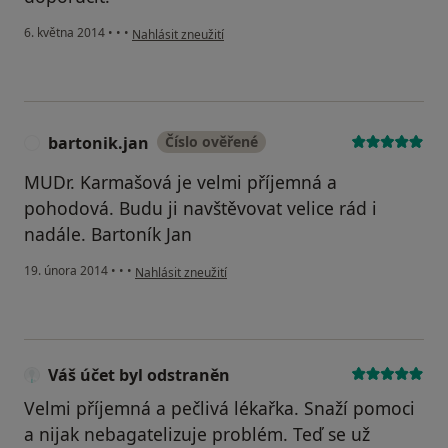
podle názoru uživatele Váš účet byl odstraněn
6. května 2014
•
•
•
Nahlásit zneužití
bartonik.jan
Číslo ověřené
B
MUDr. Karmašová je velmi příjemná a
pohodová. Budu ji navštěvovat velice rád i
nadále. Bartoník Jan
podle názoru uživatele bartonik.jan
19. února 2014
•
•
•
Nahlásit zneužití
Váš účet byl odstraněn
Velmi příjemná a pečlivá lékařka. Snaží pomoci
a nijak nebagatelizuje problém. Teď se už