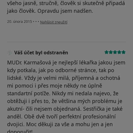
všeho jasně, stručně, člověk si skutečně připadá
jako člověk. Opravdu jsem nadšen.
podle názoru uživatele Váš účet byl odstraněn
20. února 2015
•
•
•
Nahlásit zneužití
Váš účet byl odstraněn
MUDr. Karmašová je nejlepší lékařka jakou jsem
kdy potkala, jak po odborné stránce, tak po
lidské. Vždy je velmi milá, příjemná a ochotná
mi pomoci i přes moje někdy ne úplně
standartní potíže. Nikdy mi nedala najevo, že
obtěžuji i přes to, že většina mých problému je
akutní- čili nejsem objednaná. Sestřička je také
anděl. Obě dvě tvoří perfektní profesionální
dvojici. Moc děkuji za vše a mohu jen a jen
doporučit!