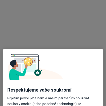
ALTADENT - stomatologické centrum
Komplexní vstupní vyšetření (vč. RTG dokumentace)
Tato klinika nemá specialisty s dostupnými termíny v online kalendáři
Zobrazit profil
MDDr. Ondřej Kříž
·
Více
Respektujeme vaše soukromí
Zubař
14 názorů
Přijetím povolujete nám a našim partnerům používat
Žampachova 3, Brno
•
Mapa
soubory cookie (nebo podobné technologie) ke