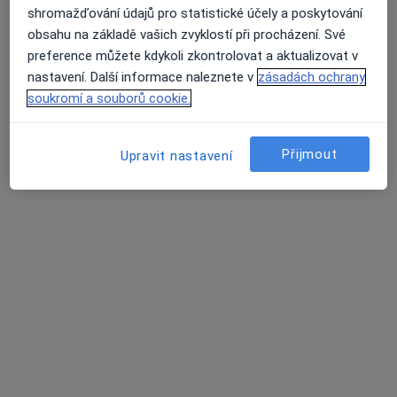
adresa ordinace
shromažďování údajů pro statistické účely a poskytování
obsahu na základě vašich zvyklostí při procházení. Své
Tento specialista nenabízí online rezervaci termínu na této adrese.
preference můžete kdykoli zkontrolovat a aktualizovat v
Rezervovat termín
nastavení. Další informace naleznete v
zásadách ochrany
soukromí a souborů cookie.
Přijmout
Upravit nastavení
MUDr. Marek Boška
·
Více
Zubař, Stomatochirurg, Chirurg
117 názorů
Dobrovského 23, Brno
•
Mapa
MUDr. Marek Boška stomatochirurgie a implantologie