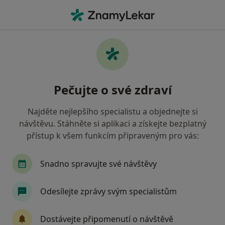
Hla
Zubař • Brno, jihomoravský
Filtry
• 1
Mapa
Doporučení zubaři s Vojenská zdravotní
Pečujte o své zdraví
pojišťovna ČR Brno
Jak řadíme výsledky vyhledávání?
Najděte nejlepšího specialistu a objednejte si
návštěvu. Stáhněte si aplikaci a získejte bezplatný
přístup k všem funkcím připraveným pro vás:
Snadno spravujte své návštěvy
Odesílejte zprávy svým specialistům
MDDr. Veronika Kršková
Dostávejte připomenutí o návštěvě
·
Více
Zubař