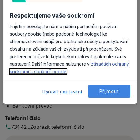
ALTADENT - stomatologické centrum
Merhautova 224,
Brno
613 00
Respektujeme vaše soukromí
Přijetím povolujete nám a našim partnerům používat
Přiblížit mapu
se otevře v nové záložce
soubory cookie (nebo podobné technologie) ke
shromažďování údajů pro statistické účely a poskytování
Dostupnost
Na této adrese online kalendář není aktivní
obsahu na základě vašich zvyklostí při procházení. Své
Co mám v takové situaci udělat?
preference můžete kdykoli zkontrolovat a aktualizovat v
nastavení. Další informace naleznete v
zásadách ochrany
soukromí a souborů cookie.
Způsoby platby (soukromé návštěvy)
Na teto adrese lékař přijímá pacienty na pojišťovnu
Detaily
Přijmout
Upravit nastavení
Hotovost
Bankovní převod
Telefonní číslo
734 42...
Zobrazit telefonní číslo