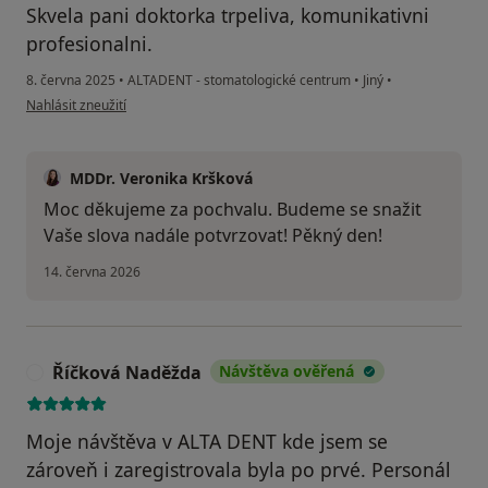
Skvela pani doktorka trpeliva, komunikativni
profesionalni.
8. června 2025
•
ALTADENT - stomatologické centrum
•
Jiný
•
podle názoru uživatele Radek
Nahlásit zneužití
MDDr. Veronika Kršková
Moc děkujeme za pochvalu. Budeme se snažit
Vaše slova nadále potvrzovat! Pěkný den!
14. června 2026
Říčková Naděžda
Návštěva ověřená
Ř
Moje návštěva v ALTA DENT kde jsem se
zároveň i zaregistrovala byla po prvé. Personál