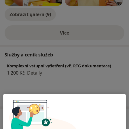
- Postendo dostavby/FRC čepy
- Implantologie
Zobrazit galerii (9)
- Estetická rekontrukce
- Kompozitní výplně prakticky
Více
o zkušenostech
Služby a ceník služeb
Komplexní vstupní vyšetření (vč. RTG dokumentace)
1 200 Kč
Detaily
Jak fungují ceny?
Adresa