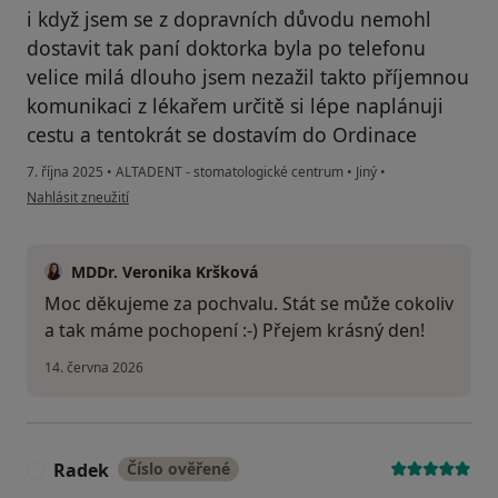
i když jsem se z dopravních důvodu nemohl
dostavit tak paní doktorka byla po telefonu
velice milá dlouho jsem nezažil takto příjemnou
komunikaci z lékařem určitě si lépe naplánuji
cestu a tentokrát se dostavím do Ordinace
7. října 2025
•
ALTADENT - stomatologické centrum
•
Jiný
•
podle názoru uživatele Lukáš
Nahlásit zneužití
MDDr. Veronika Kršková
Moc děkujeme za pochvalu. Stát se může cokoliv
a tak máme pochopení :-) Přejem krásný den!
14. června 2026
Radek
Číslo ověřené
R