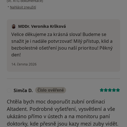
(vč. RTG dokumentace)
podle názoru uživatele Lucie
•
Nahlásit zneužití
MDDr. Veronika Kršková
Velice děkujeme za krásná slova! Budeme se
snažit je i nadále potvrzovat! Milý přístup, klid a
bezbolestné ošetření jsou naší prioritou! Pěkný
den!
14. června 2026
Simča D.
Číslo ověřené
S
Chtěla bych moc doporučit zubní ordinaci
Altadent. Podrobné vyšetření, vysvětlení a vše
ukázáno přímo v ústech a na monitoru paní
doktorky, kde přesně jsou kazy mezi zuby vidět.