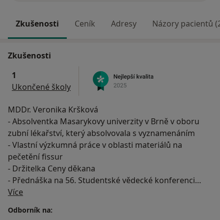
Zkušenosti
Ceník
Adresy
Názory pacientů (
Zkušenosti
1
Ukončené školy
MDDr. Veronika Kršková
- Absolventka Masarykovy univerzity v Brně v oboru
zubní lékařství, který absolvovala s vyznamenáním
- Vlastní výzkumná práce v oblasti materiálů na
pečetění fissur
- Držitelka Ceny děkana
- Přednáška na 56. Studentské vědecké konferenci
O mně
Více
Absolvovaná školení, stáže:
Odborník na:
- Certifikát praktického školení na práci s