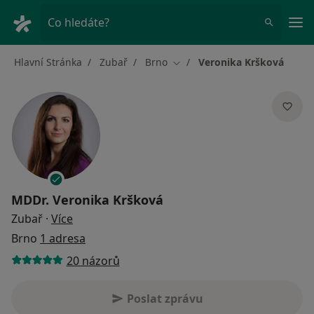
Hla
Co hledáte?
Hlavní Stránka
Zubař
Brno
Veronika Kršková
Změna města
MDDr.
Veronika Kršková
o specializacích
Zubař
·
Více
Brno
1 adresa
20 názorů
Poslat zprávu