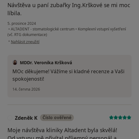
Návštěva u paní zubařky Ing.Krškové se mi moc
líbila.
5. prosince 2024
•
ALTADENT - stomatologické centrum
•
Komplexní vstupní vyšetření
(vč. RTG dokumentace)
podle názoru uživatele Martin Reim
•
Nahlásit zneužití
MDDr. Veronika Kršková
MOc děkujeme! Vážíme si kladné recenze a Vaši
spokojenosti!
14. června 2026
Zdeněk K
Číslo ověřené
Z
Moje návštěva kliniky Altadent byla skvělá!
Od vstupu mě přivítal příjemný personál a