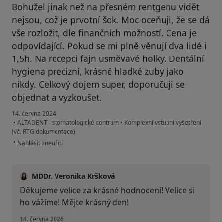
Bohužel jinak než na přesném rentgenu vidět
nejsou, což je prvotní šok. Moc oceňuji, že se dá
vše rozložit, dle finančních možností. Cena je
odpovídající. Pokud se mi plně věnují dva lidé i
1,5h. Na recepci fajn usměvavé holky. Dentální
hygiena precizní, krásné hladké zuby jako
nikdy. Celkový dojem super, doporučuji se
objednat a vyzkoušet.
14. června 2024
•
ALTADENT - stomatologické centrum
•
Komplexní vstupní vyšetření
(vč. RTG dokumentace)
podle názoru uživatele Simča D.
•
Nahlásit zneužití
MDDr. Veronika Kršková
Děkujeme velice za krásné hodnocení! Velice si
ho vážíme! Mějte krásný den!
14. června 2026