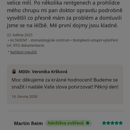
velice milí. Po několika rentgenech a prohlídce
mého chrupu mi pan doktor opravdu podrobně
vysvětlil co přesně mám za problém a domluvili
jsme se na léčbě. Mé první dojmy jsou kladné.
22. května 2025
•
ALTADENT - stomatologické centrum
•
Komplexní vstupní vyšetření
(vč. RTG dokumentace)
podle názoru uživatele Říčková Naděžda
•
Nahlásit zneužití
MDDr. Veronika Kršková
Moc děkujeme za krásné hodnocení! Budeme se
snažit i nadále Vaše slova potvrzovat! Pěkný den!
14. června 2026
Martin Reim
Návštěva ověřená
M