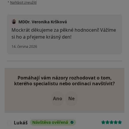
podle názoru uživatele Dovhun.M
•
Nahlásit zneužití
MDDr. Veronika Kršková
Mockrát děkujeme za pěkné hodnocení! Vážíme
si ho a přejeme krásný den!
14. června 2026
Pomáhají vám názory rozhodovat o tom,
kterého specialistu nebo ordinaci navštívit?
Ano
Ne
Lukáš
Návštěva ověřená
L