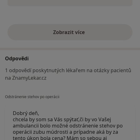
Zobrazit více
výše uvedené názory
Odpovědi
1 odpovědí poskytnutých lékařem na otázky pacientů
na ZnamyLekar.cz
Odstránenie stehov po operácii
Dobrý deň,
chcela by som sa Vás spýtať,či by vo Vašej
ambulancii bolo možné odstránenie stehov po
operácii zubu múdrosti a prípadne aká by za
tento úkon bola cena? Mám so sebou aj