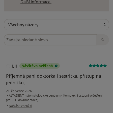
Další informace o názorech
Další informace.
Hledejte v názorech
LH
Návštěva ověřená
L
Příjemná pani doktorka i sestricka, přístup na
jedničku,
21. července 2026
•
ALTADENT - stomatologické centrum
•
Komplexní vstupní vyšetření
(vč. RTG dokumentace)
podle názoru uživatele LH
•
Nahlásit zneužití