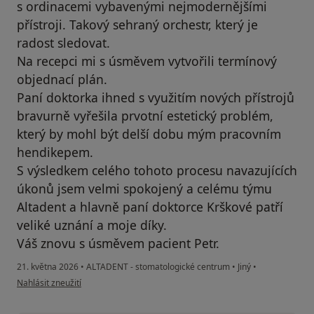
s ordinacemi vybavenými nejmodernějšími
přístroji. Takový sehraný orchestr, který je
radost sledovat.
Na recepci mi s úsměvem vytvořili termínový
objednací plán.
Paní doktorka ihned s využitím nových přístrojů
bravurně vyřešila prvotní estetický problém,
který by mohl být delší dobu mým pracovním
hendikepem.
S výsledkem celého tohoto procesu navazujících
úkonů jsem velmi spokojený a celému týmu
Altadent a hlavně paní doktorce Krškové patří
veliké uznání a moje díky.
Váš znovu s úsměvem pacient Petr.
21. května 2026
•
ALTADENT - stomatologické centrum
•
Jiný
•
podle názoru uživatele Petr.B
Nahlásit zneužití