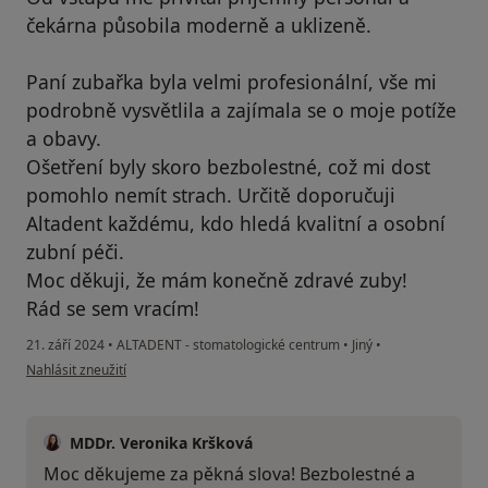
čekárna působila moderně a uklizeně.
Paní zubařka byla velmi profesionální, vše mi
podrobně vysvětlila a zajímala se o moje potíže
a obavy.
Ošetření byly skoro bezbolestné, což mi dost
pomohlo nemít strach. Určitě doporučuji
Altadent každému, kdo hledá kvalitní a osobní
zubní péči.
Moc děkuji, že mám konečně zdravé zuby!
Rád se sem vracím!
21. září 2024
•
ALTADENT - stomatologické centrum
•
Jiný
•
podle názoru uživatele Zdeněk K
Nahlásit zneužití
MDDr. Veronika Kršková
Moc děkujeme za pěkná slova! Bezbolestné a