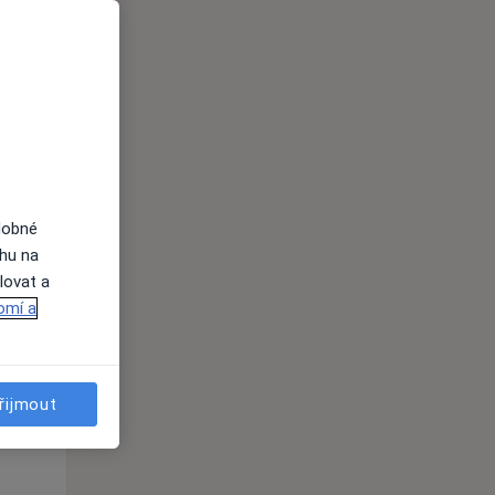
Po
Út
St
10 Srpen
11 Srpen
12 Srpen
i
dobné
ahu na
lovat a
omí a
Po
Út
St
10 Srpen
11 Srpen
12 Srpen
řijmout
i