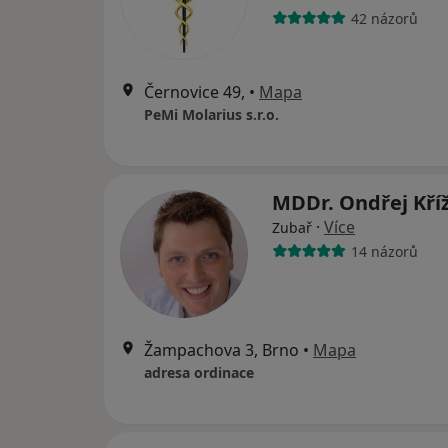
42 názorů
Černovice 49,
•
Mapa
PeMi Molarius s.r.o.
MDDr. Ondřej Kří
·
Více
Zubař
14 názorů
Žampachova 3, Brno
•
Mapa
adresa ordinace