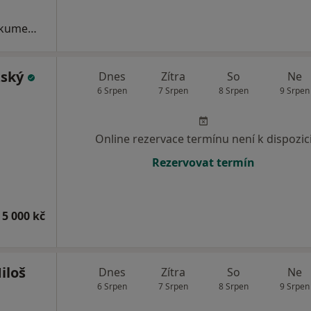
Komplexní vstupní vyšetření (vč. RTG dokumentace)
zský
Dnes
Zítra
So
Ne
6 Srpen
7 Srpen
8 Srpen
9 Srpen
Online rezervace termínu není k dispozic
Rezervovat termín
 5 000 kč
iloš
Dnes
Zítra
So
Ne
6 Srpen
7 Srpen
8 Srpen
9 Srpen