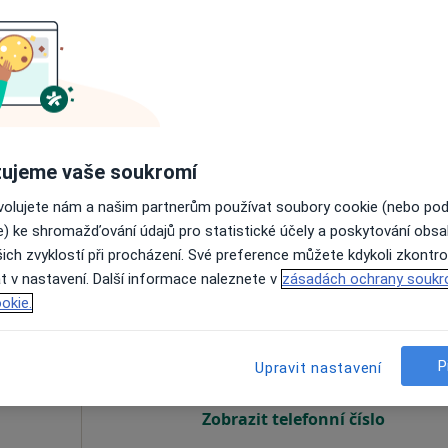
ršková
Dnes
Zítra
So
Ne
6 Srpen
7 Srpen
8 Srpen
9 Srpen
Online rezervace termínu není k dispozic
Zobrazit telefonní číslo
ujeme vaše soukromí
ovolujete nám a našim partnerům používat soubory cookie (nebo po
1 200 Kč
e) ke shromažďování údajů pro statistické účely a poskytování obs
ich zvyklostí při procházení. Své preference můžete kdykoli zkontro
t v nastavení. Další informace naleznete v
zásadách ochrany soukr
Dnes
Zítra
So
Ne
okie.
6 Srpen
7 Srpen
8 Srpen
9 Srpen
P
Upravit nastavení
Online rezervace termínu není k dispozic
Zobrazit telefonní číslo