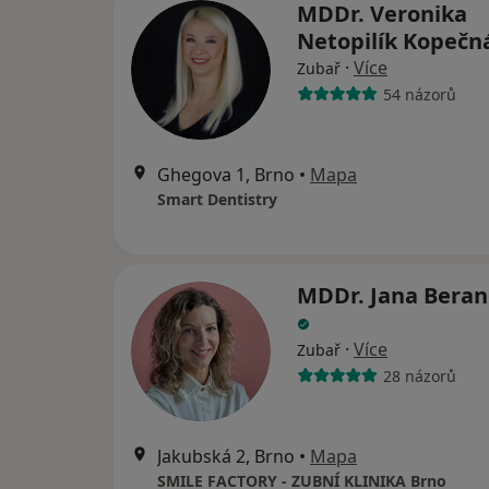
MDDr. Veronika
Netopilík Kopečn
·
Více
Zubař
54 názorů
Ghegova 1, Brno
•
Mapa
Smart Dentistry
MDDr. Jana Bera
·
Více
Zubař
28 názorů
Jakubská 2, Brno
•
Mapa
SMILE FACTORY - ZUBNÍ KLINIKA Brno