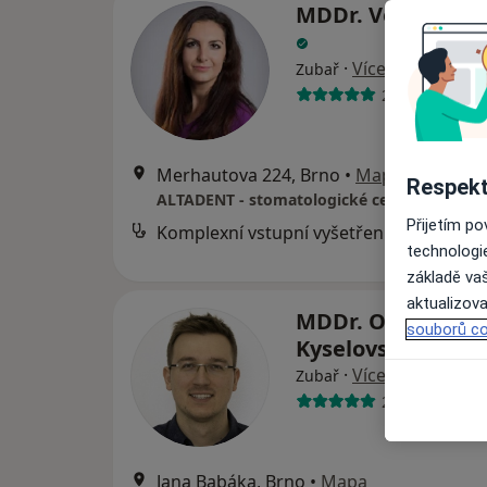
MDDr. Veronika K
·
Více
Zubař
20 názorů
Merhautova 224, Brno
•
Mapa
Respekt
ALTADENT - stomatologické centrum
Přijetím p
Komplexní vstupní vyšetření (vč. RTG dokumentace)
technologi
základě vaš
aktualizova
MDDr. Ondřej
souborů co
Kyselovsky
·
Více
Zubař
20 názorů
Jana Babáka, Brno
•
Mapa