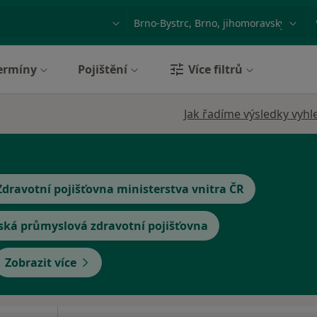
ace, nemoc nebo příjmení
Město nebo region
ermíny
Pojištění
Více filtrů
Jak řadíme výsledky vyhl
Zdravotní pojišťovna ministerstva vnitra ČR
ská průmyslová zdravotní pojišťovna
Zobrazit více