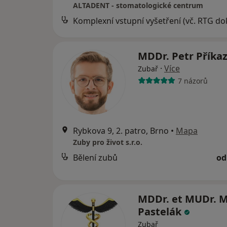
ALTADENT - stomatologické centrum
MDDr. Petr Příka
·
Více
Zubař
7 názorů
Rybkova 9, 2. patro, Brno
•
Mapa
Zuby pro život s.r.o.
Bělení zubů
od
MDDr. et MUDr. M
Pastelák
Zubař