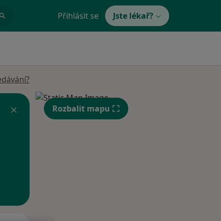
Přihlásit se
Jste lékař?
edávání?
Rozbalit mapu