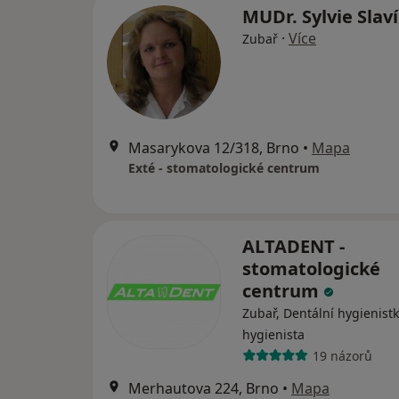
MUDr. Sylvie Slav
·
Více
Zubař
Masarykova 12/318, Brno
•
Mapa
Exté - stomatologické centrum
ALTADENT -
stomatologické
centrum
Zubař, Dentální hygienistk
hygienista
19 názorů
Merhautova 224, Brno
•
Mapa